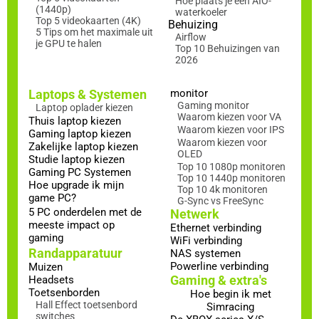
Hoe plaats je een AIO-
(1440p)
waterkoeler
Top 5 videokaarten (4K)
Behuizing
5 Tips om het maximale uit
Airflow
je GPU te halen
Top 10 Behuizingen van
2026
Laptops & Systemen
monitor
Gaming monitor
Laptop oplader kiezen
Waarom kiezen voor VA
Thuis laptop kiezen
Waarom kiezen voor IPS
Gaming laptop kiezen
Waarom kiezen voor
Zakelijke laptop kiezen
OLED
Studie laptop kiezen
Top 10 1080p monitoren
Gaming PC Systemen
Top 10 1440p monitoren
Hoe upgrade ik mijn
Top 10 4k monitoren
game PC?
G-Sync vs FreeSync
5 PC onderdelen met de
Netwerk
meeste impact op
Ethernet verbinding
gaming
WiFi verbinding
Randapparatuur
NAS systemen
Powerline verbinding
Muizen
Gaming & extra's
Headsets
Toetsenborden
Hoe begin ik met
Hall Effect toetsenbord
Simracing
switches