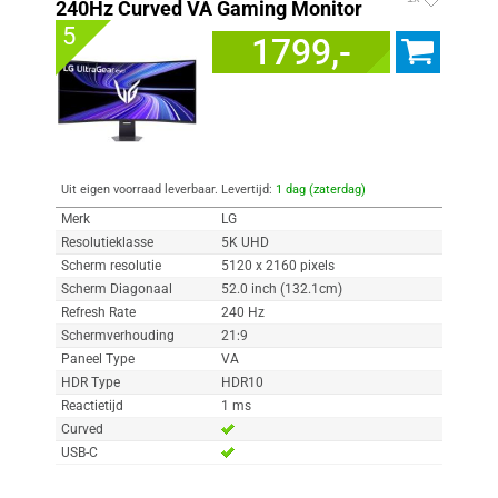
240Hz Curved VA Gaming Monitor
5
1799,-
Uit eigen voorraad leverbaar. Levertijd:
1 dag (zaterdag)
Merk
LG
Resolutieklasse
5K UHD
Scherm resolutie
5120 x 2160 pixels
Scherm Diagonaal
52.0 inch (132.1cm)
Refresh Rate
240 Hz
Schermverhouding
21:9
Paneel Type
VA
HDR Type
HDR10
Reactietijd
1 ms
Curved
USB-C