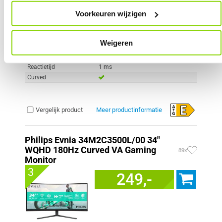
Scherm resolutie
1920 x 1080 pixels
Voorkeuren wijzigen
Scherm Diagonaal
24.0 inch (61.0cm)
Refresh Rate
180 Hz
Schermverhouding
16:9
Weigeren
Paneel Type
VA
HDR Type
HDR Ready
Reactietijd
1 ms
Curved
Vergelijk product
Meer productinformatie
Philips Evnia 34M2C3500L/00 34"
WQHD 180Hz Curved VA Gaming
89x
Monitor
3
249,-