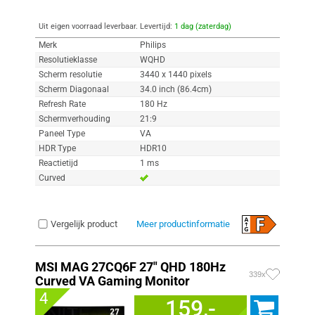
Uit eigen voorraad leverbaar. Levertijd:
1 dag (zaterdag)
Merk
Philips
Resolutieklasse
WQHD
Scherm resolutie
3440 x 1440 pixels
Scherm Diagonaal
34.0 inch (86.4cm)
Refresh Rate
180 Hz
Schermverhouding
21:9
Paneel Type
VA
HDR Type
HDR10
Reactietijd
1 ms
Curved
Vergelijk product
Meer productinformatie
MSI MAG 27CQ6F 27" QHD 180Hz
339x
Curved VA Gaming Monitor
4
159,-