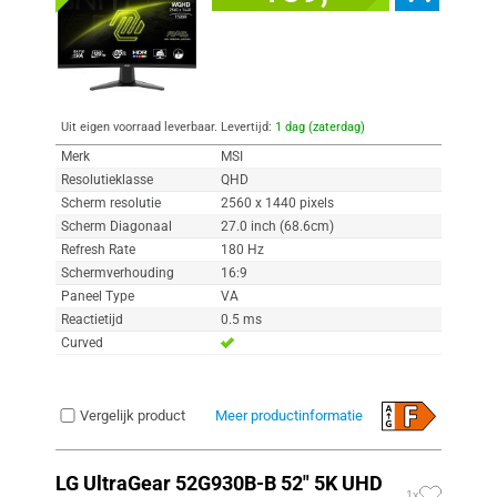
Uit eigen voorraad leverbaar. Levertijd:
1 dag (zaterdag)
Merk
MSI
Resolutieklasse
QHD
Scherm resolutie
2560 x 1440 pixels
Scherm Diagonaal
27.0 inch (68.6cm)
Refresh Rate
180 Hz
Schermverhouding
16:9
Paneel Type
VA
Reactietijd
0.5 ms
Curved
Vergelijk product
Meer productinformatie
LG UltraGear 52G930B-B 52" 5K UHD
1x