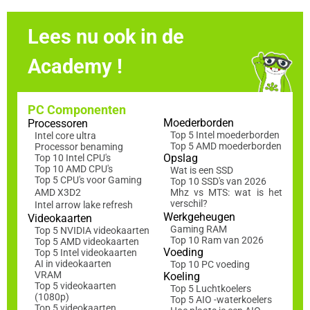
Lees nu ook in de
Academy !
PC Componenten
Moederborden
Processoren
Top 5 Intel moederborden
Intel core ultra
Top 5 AMD moederborden
Processor benaming
Opslag
Top 10 Intel CPU's
Top 10 AMD CPU's
Wat is een SSD
Top 5 CPU's voor Gaming
Top 10 SSD's van 2026
AMD X3D2
Mhz vs MTS: wat is het
verschil?
Intel arrow lake refresh
Werkgeheugen
Videokaarten
Gaming RAM
Top 5 NVIDIA videokaarten
Top 10 Ram van 2026
Top 5 AMD videokaarten
Voeding
Top 5 Intel videokaarten
AI in videokaarten
Top 10 PC voeding
VRAM
Koeling
Top 5 videokaarten
Top 5 Luchtkoelers
(1080p)
Top 5 AIO -waterkoelers
Top 5 videokaarten