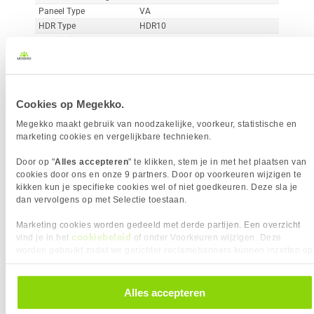
Paneel Type
VA
HDR Type
HDR10
Reactietijd
1 ms
Curved
Vergelijk product
Meer productinformatie
Cookies op Megekko.
Megekko maakt gebruik van noodzakelijke, voorkeur, statistische en
marketing cookies en vergelijkbare technieken.
MSI MAG 242C 24" Full-HD 180Hz
38x
Curved VA Gaming Monitor
Door op "
Alles accepteren
" te klikken, stem je in met het plaatsen van
2
cookies door ons en onze 9 partners. Door op voorkeuren wijzigen te
119,-
kikken kun je specifieke cookies wel of niet goedkeuren. Deze sla je
dan vervolgens op met Selectie toestaan.
Marketing cookies worden gedeeld met derde partijen. Een overzicht
cookiebeleid
vind je in het
of onder Voorkeuren wijzigen. Deze
worden gebruikt zodat we gerichter reclamebanners kunnen inzetten op
andere websites. In onze cookievoorkeuren vind je een overzicht van
Uit eigen voorraad leverbaar. Levertijd:
1 dag (zaterdag)
alle cookies. Je kunt je gegeven toestemming altijd intrekken, dit doe je
door in de footer van onze website te klikken op ‘Cookievoorkeuren’
Alles accepteren
Merk
MSI
onder het kopje ‘Mijn gegevens’.
Resolutieklasse
Full-HD