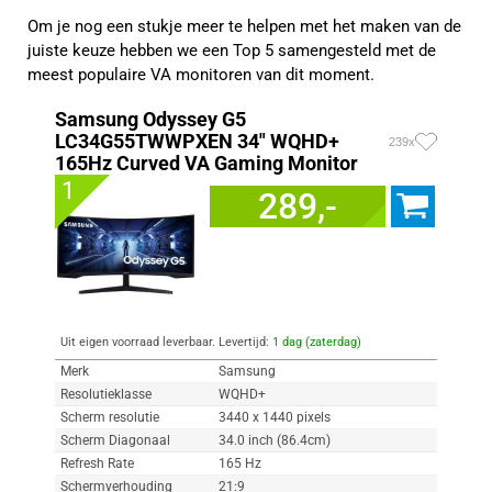
Om je nog een stukje meer te helpen met het maken van de
juiste keuze hebben we een Top 5 samengesteld met de
meest populaire VA monitoren van dit moment.
Samsung Odyssey G5
LC34G55TWWPXEN 34" WQHD+
239x
165Hz Curved VA Gaming Monitor
1
289,-
Uit eigen voorraad leverbaar. Levertijd:
1 dag (zaterdag)
Merk
Samsung
Resolutieklasse
WQHD+
Scherm resolutie
3440 x 1440 pixels
Scherm Diagonaal
34.0 inch (86.4cm)
Refresh Rate
165 Hz
Schermverhouding
21:9