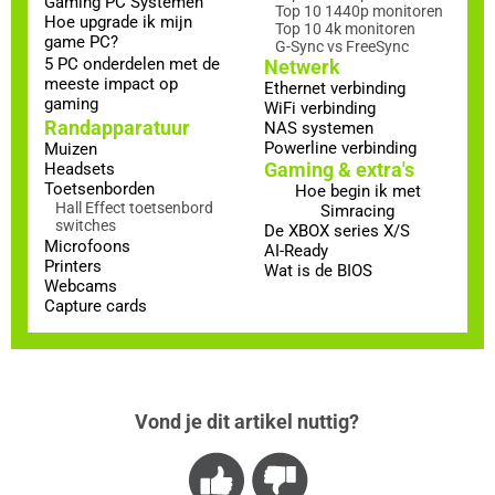
Gaming PC Systemen
Top 10 1440p monitoren
Hoe upgrade ik mijn
Top 10 4k monitoren
game PC?
G-Sync vs FreeSync
5 PC onderdelen met de
Netwerk
meeste impact op
Ethernet verbinding
gaming
WiFi verbinding
Randapparatuur
NAS systemen
Powerline verbinding
Muizen
Gaming & extra's
Headsets
Toetsenborden
Hoe begin ik met
Hall Effect toetsenbord
Simracing
switches
De XBOX series X/S
Microfoons
AI-Ready
Printers
Wat is de BIOS
Webcams
Capture cards
Vond je dit artikel nuttig?