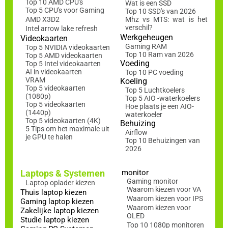
Top 10 AMD CPU's
Wat is een SSD
Top 5 CPU's voor Gaming
Top 10 SSD's van 2026
AMD X3D2
Mhz vs MTS: wat is het
verschil?
Intel arrow lake refresh
Werkgeheugen
Videokaarten
Gaming RAM
Top 5 NVIDIA videokaarten
Top 10 Ram van 2026
Top 5 AMD videokaarten
Voeding
Top 5 Intel videokaarten
AI in videokaarten
Top 10 PC voeding
VRAM
Koeling
Top 5 videokaarten
Top 5 Luchtkoelers
(1080p)
Top 5 AIO -waterkoelers
Top 5 videokaarten
Hoe plaats je een AIO-
(1440p)
waterkoeler
Top 5 videokaarten (4K)
Behuizing
5 Tips om het maximale uit
Airflow
je GPU te halen
Top 10 Behuizingen van
2026
Laptops & Systemen
monitor
Gaming monitor
Laptop oplader kiezen
Waarom kiezen voor VA
Thuis laptop kiezen
Waarom kiezen voor IPS
Gaming laptop kiezen
Waarom kiezen voor
Zakelijke laptop kiezen
OLED
Studie laptop kiezen
Top 10 1080p monitoren