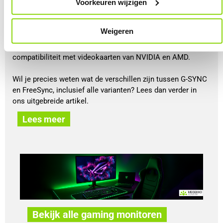
Voorkeuren wijzigen
games.
De bekendste vormen van Adaptive Sync zijn NVIDIA G-
Weigeren
SYNC en AMD FreeSync. Beide technologieën doen in de
basis hetzelfde, maar verschillen in certificering, functies en
compatibiliteit met videokaarten van NVIDIA en AMD.
Wil je precies weten wat de verschillen zijn tussen G-SYNC
en FreeSync, inclusief alle varianten? Lees dan verder in
ons uitgebreide artikel.
Lees meer
Bekijk alle gaming monitoren