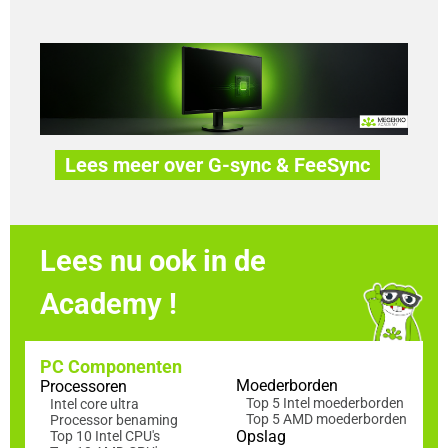
Lees meer over G-sync & FeeSync
Lees nu ook in de
Academy !
PC Componenten
Moederborden
Processoren
Top 5 Intel moederborden
Intel core ultra
Top 5 AMD moederborden
Processor benaming
Opslag
Top 10 Intel CPU's