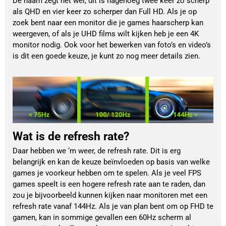
De naam zegt het wel, dit is nagenoeg twee keer zo scherp
als QHD en vier keer zo scherper dan Full HD. Als je op
zoek bent naar een monitor die je games haarscherp kan
weergeven, of als je UHD films wilt kijken heb je een 4K
monitor nodig. Ook voor het bewerken van foto’s en video’s
is dit een goede keuze, je kunt zo nog meer details zien.
Wat is de refresh rate?
Daar hebben we ‘m weer, de refresh rate. Dit is erg
belangrijk en kan de keuze beïnvloeden op basis van welke
games je voorkeur hebben om te spelen. Als je veel FPS
games speelt is een hogere refresh rate aan te raden, dan
zou je bijvoorbeeld kunnen kijken naar monitoren met een
refresh rate vanaf 144Hz. Als je van plan bent om op FHD te
gamen, kan in sommige gevallen een 60Hz scherm al