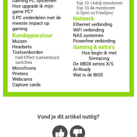
Gaming PC Systemen
Top 10 1440p monitoren
Hoe upgrade ik mijn
Top 10 4k monitoren
game PC?
G-Sync vs FreeSync
5 PC onderdelen met de
Netwerk
meeste impact op
Ethernet verbinding
gaming
WiFi verbinding
Randapparatuur
NAS systemen
Powerline verbinding
Muizen
Gaming & extra's
Headsets
Toetsenborden
Hoe begin ik met
Hall Effect toetsenbord
Simracing
switches
De XBOX series X/S
Microfoons
AI-Ready
Printers
Wat is de BIOS
Webcams
Capture cards
Vond je dit artikel nuttig?