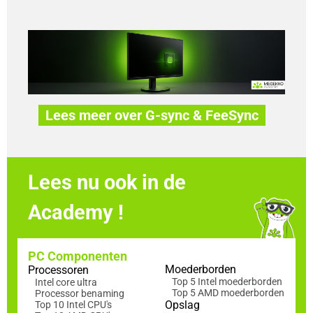
Lees meer over G-sync & FeeSync
Lees nu ook in de
Academy !
PC Componenten
Moederborden
Processoren
Top 5 Intel moederborden
Intel core ultra
Top 5 AMD moederborden
Processor benaming
Opslag
Top 10 Intel CPU's