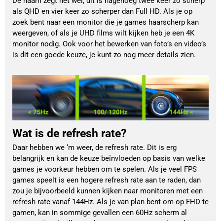
De naam zegt het wel, dit is nagenoeg twee keer zo scherp
als QHD en vier keer zo scherper dan Full HD. Als je op
zoek bent naar een monitor die je games haarscherp kan
weergeven, of als je UHD films wilt kijken heb je een 4K
monitor nodig. Ook voor het bewerken van foto’s en video’s
is dit een goede keuze, je kunt zo nog meer details zien.
Wat is de refresh rate?
Daar hebben we ‘m weer, de refresh rate. Dit is erg
belangrijk en kan de keuze beïnvloeden op basis van welke
games je voorkeur hebben om te spelen. Als je veel FPS
games speelt is een hogere refresh rate aan te raden, dan
zou je bijvoorbeeld kunnen kijken naar monitoren met een
refresh rate vanaf 144Hz. Als je van plan bent om op FHD te
gamen, kan in sommige gevallen een 60Hz scherm al