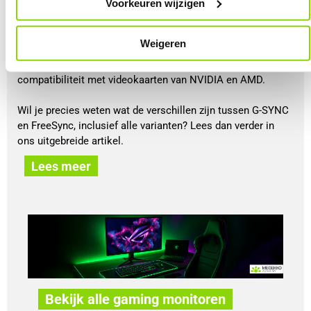
Voorkeuren wijzigen
games.
De bekendste vormen van Adaptive Sync zijn NVIDIA G-
Weigeren
SYNC en AMD FreeSync. Beide technologieën doen in de
basis hetzelfde, maar verschillen in certificering, functies en
compatibiliteit met videokaarten van NVIDIA en AMD.
Wil je precies weten wat de verschillen zijn tussen G-SYNC
en FreeSync, inclusief alle varianten? Lees dan verder in
ons uitgebreide artikel.
Lees meer
Bekijk alle gaming monitoren