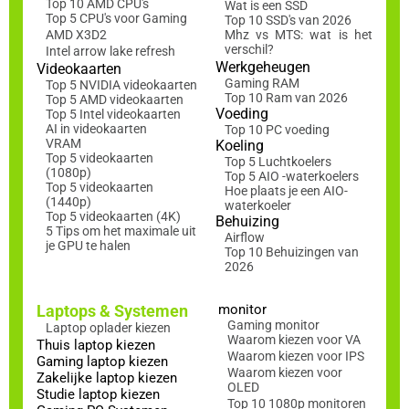
Top 10 AMD CPU's
Wat is een SSD
Top 5 CPU's voor Gaming
Top 10 SSD's van 2026
AMD X3D2
Mhz vs MTS: wat is het
verschil?
Intel arrow lake refresh
Werkgeheugen
Videokaarten
Gaming RAM
Top 5 NVIDIA videokaarten
Top 10 Ram van 2026
Top 5 AMD videokaarten
Voeding
Top 5 Intel videokaarten
AI in videokaarten
Top 10 PC voeding
VRAM
Koeling
Top 5 videokaarten
Top 5 Luchtkoelers
(1080p)
Top 5 AIO -waterkoelers
Top 5 videokaarten
Hoe plaats je een AIO-
(1440p)
waterkoeler
Top 5 videokaarten (4K)
Behuizing
5 Tips om het maximale uit
Airflow
je GPU te halen
Top 10 Behuizingen van
2026
Laptops & Systemen
monitor
Gaming monitor
Laptop oplader kiezen
Waarom kiezen voor VA
Thuis laptop kiezen
Waarom kiezen voor IPS
Gaming laptop kiezen
Waarom kiezen voor
Zakelijke laptop kiezen
OLED
Studie laptop kiezen
Top 10 1080p monitoren