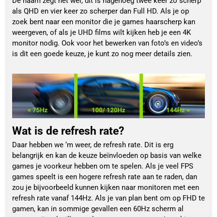
De naam zegt het wel, dit is nagenoeg twee keer zo scherp
als QHD en vier keer zo scherper dan Full HD. Als je op
zoek bent naar een monitor die je games haarscherp kan
weergeven, of als je UHD films wilt kijken heb je een 4K
monitor nodig. Ook voor het bewerken van foto’s en video’s
is dit een goede keuze, je kunt zo nog meer details zien.
Wat is de refresh rate?
Daar hebben we ‘m weer, de refresh rate. Dit is erg
belangrijk en kan de keuze beïnvloeden op basis van welke
games je voorkeur hebben om te spelen. Als je veel FPS
games speelt is een hogere refresh rate aan te raden, dan
zou je bijvoorbeeld kunnen kijken naar monitoren met een
refresh rate vanaf 144Hz. Als je van plan bent om op FHD te
gamen, kan in sommige gevallen een 60Hz scherm al