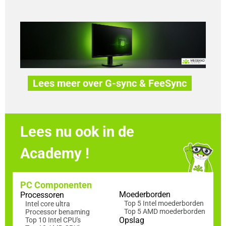
Lees meer over G-sync & FeeSync
Lees nu ook in de
Academy !
PC Componenten
Moederborden
Processoren
Top 5 Intel moederborden
Intel core ultra
Top 5 AMD moederborden
Processor benaming
Opslag
Top 10 Intel CPU's