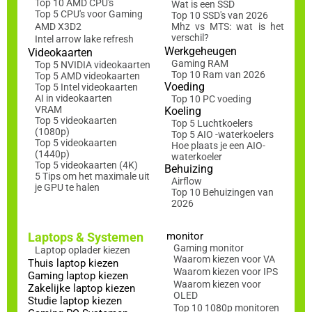
Top 10 AMD CPU's
Wat is een SSD
Top 5 CPU's voor Gaming
Top 10 SSD's van 2026
AMD X3D2
Mhz vs MTS: wat is het
verschil?
Intel arrow lake refresh
Werkgeheugen
Videokaarten
Gaming RAM
Top 5 NVIDIA videokaarten
Top 10 Ram van 2026
Top 5 AMD videokaarten
Voeding
Top 5 Intel videokaarten
AI in videokaarten
Top 10 PC voeding
VRAM
Koeling
Top 5 videokaarten
Top 5 Luchtkoelers
(1080p)
Top 5 AIO -waterkoelers
Top 5 videokaarten
Hoe plaats je een AIO-
(1440p)
waterkoeler
Top 5 videokaarten (4K)
Behuizing
5 Tips om het maximale uit
Airflow
je GPU te halen
Top 10 Behuizingen van
2026
Laptops & Systemen
monitor
Gaming monitor
Laptop oplader kiezen
Waarom kiezen voor VA
Thuis laptop kiezen
Waarom kiezen voor IPS
Gaming laptop kiezen
Waarom kiezen voor
Zakelijke laptop kiezen
OLED
Studie laptop kiezen
Top 10 1080p monitoren