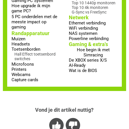
Gaming PC Systemen
Top 10 1440p monitoren
Hoe upgrade ik mijn
Top 10 4k monitoren
game PC?
G-Sync vs FreeSync
5 PC onderdelen met de
Netwerk
meeste impact op
Ethernet verbinding
gaming
WiFi verbinding
Randapparatuur
NAS systemen
Powerline verbinding
Muizen
Gaming & extra's
Headsets
Toetsenborden
Hoe begin ik met
Hall Effect toetsenbord
Simracing
switches
De XBOX series X/S
Microfoons
AI-Ready
Printers
Wat is de BIOS
Webcams
Capture cards
Vond je dit artikel nuttig?