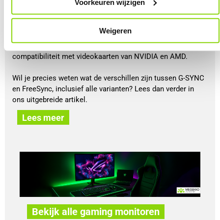
Voorkeuren wijzigen
games.
De bekendste vormen van Adaptive Sync zijn NVIDIA G-
Weigeren
SYNC en AMD FreeSync. Beide technologieën doen in de
basis hetzelfde, maar verschillen in certificering, functies en
compatibiliteit met videokaarten van NVIDIA en AMD.
Wil je precies weten wat de verschillen zijn tussen G-SYNC
en FreeSync, inclusief alle varianten? Lees dan verder in
ons uitgebreide artikel.
Lees meer
Bekijk alle gaming monitoren