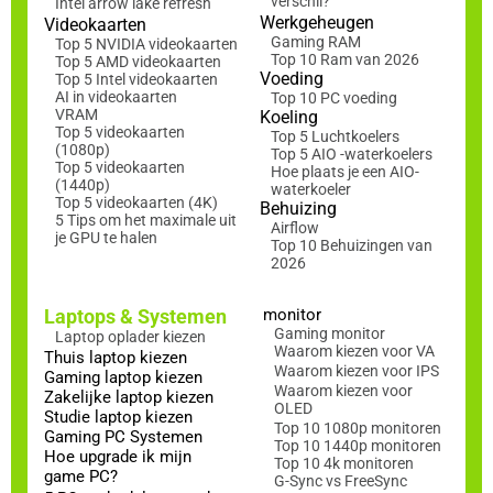
verschil?
Intel arrow lake refresh
Werkgeheugen
Videokaarten
Gaming RAM
Top 5 NVIDIA videokaarten
Top 10 Ram van 2026
Top 5 AMD videokaarten
Voeding
Top 5 Intel videokaarten
AI in videokaarten
Top 10 PC voeding
VRAM
Koeling
Top 5 videokaarten
Top 5 Luchtkoelers
(1080p)
Top 5 AIO -waterkoelers
Top 5 videokaarten
Hoe plaats je een AIO-
(1440p)
waterkoeler
Top 5 videokaarten (4K)
Behuizing
5 Tips om het maximale uit
Airflow
je GPU te halen
Top 10 Behuizingen van
2026
Laptops & Systemen
monitor
Gaming monitor
Laptop oplader kiezen
Waarom kiezen voor VA
Thuis laptop kiezen
Waarom kiezen voor IPS
Gaming laptop kiezen
Waarom kiezen voor
Zakelijke laptop kiezen
OLED
Studie laptop kiezen
Top 10 1080p monitoren
Gaming PC Systemen
Top 10 1440p monitoren
Hoe upgrade ik mijn
Top 10 4k monitoren
game PC?
G-Sync vs FreeSync