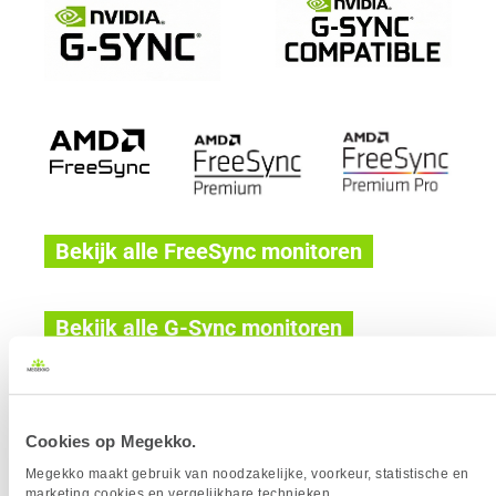
Bekijk alle FreeSync monitoren
Bekijk alle G-Sync monitoren
Compatibiliteit en keuze hulp
Cookies op Megekko.
De keuze tussen G-Sync en FreeSync hangt grotendeels af
Megekko maakt gebruik van noodzakelijke, voorkeur, statistische en
van de videokaart die je gebruikt en hoe stabiel je framerate
marketing cookies en vergelijkbare technieken.