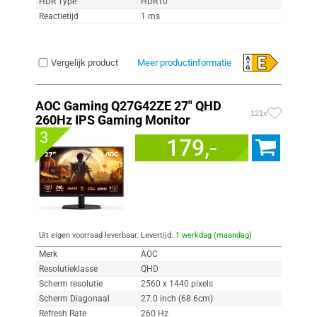
HDR Type
HDR10
Reactietijd
1 ms
Vergelijk product
Meer productinformatie
AOC Gaming Q27G42ZE 27" QHD
121x
260Hz IPS Gaming Monitor
3
179,-
Uit eigen voorraad leverbaar. Levertijd:
1 werkdag (maandag)
Merk
AOC
Resolutieklasse
QHD
Scherm resolutie
2560 x 1440 pixels
Scherm Diagonaal
27.0 inch (68.6cm)
Refresh Rate
260 Hz