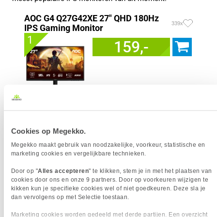
AOC G4 Q27G42XE 27" QHD 180Hz
339x
IPS Gaming Monitor
1
159,-
Uit eigen voorraad leverbaar. Levertijd:
1 werkdag (maandag)
Merk
AOC
Resolutieklasse
QHD
Cookies op Megekko.
Scherm resolutie
2560 x 1440 pixels
Megekko maakt gebruik van noodzakelijke, voorkeur, statistische en
Scherm Diagonaal
27.0 inch (68.6cm)
marketing cookies en vergelijkbare technieken.
Refresh Rate
180 Hz
Schermverhouding
16:9
Door op "
Alles accepteren
" te klikken, stem je in met het plaatsen van
cookies door ons en onze 9 partners. Door op voorkeuren wijzigen te
Paneel Type
IPS
kikken kun je specifieke cookies wel of niet goedkeuren. Deze sla je
HDR Type
HDR10
dan vervolgens op met Selectie toestaan.
Reactietijd
1 ms
Marketing cookies worden gedeeld met derde partijen. Een overzicht