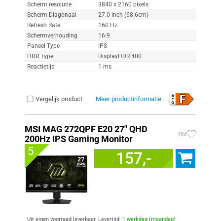
Scherm resolutie
3840 x 2160 pixels
Scherm Diagonaal
27.0 inch (68.6cm)
Refresh Rate
160 Hz
Schermverhouding
16:9
Paneel Type
IPS
HDR Type
DisplayHDR 400
Reactietijd
1 ms
Vergelijk product
Meer productinformatie
MSI MAG 272QPF E20 27" QHD
48x
200Hz IPS Gaming Monitor
5
157,-
Uit eigen voorraad leverbaar. Levertijd:
1 werkdag (maandag)