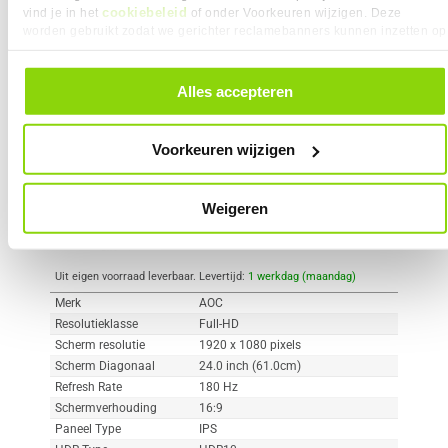
cookiebeleid
vind je in het
of onder Voorkeuren wijzigen. Deze
worden gebruikt zodat we gerichter reclamebanners kunnen inzetten op
Vergelijk product
Meer productinformatie
andere websites. In onze cookievoorkeuren vind je een overzicht van
alle cookies. Je kunt je gegeven toestemming altijd intrekken, dit doe je
door in de footer van onze website te klikken op ‘Cookievoorkeuren’
Alles accepteren
AOC C24G42E 24" Full-HD 180Hz
onder het kopje ‘Mijn gegevens’.
91x
IPS Gaming Monitor
2
109,-
Voorkeuren wijzigen
Weigeren
Uit eigen voorraad leverbaar. Levertijd:
1 werkdag (maandag)
Merk
AOC
Resolutieklasse
Full-HD
Scherm resolutie
1920 x 1080 pixels
Scherm Diagonaal
24.0 inch (61.0cm)
Refresh Rate
180 Hz
Schermverhouding
16:9
Paneel Type
IPS