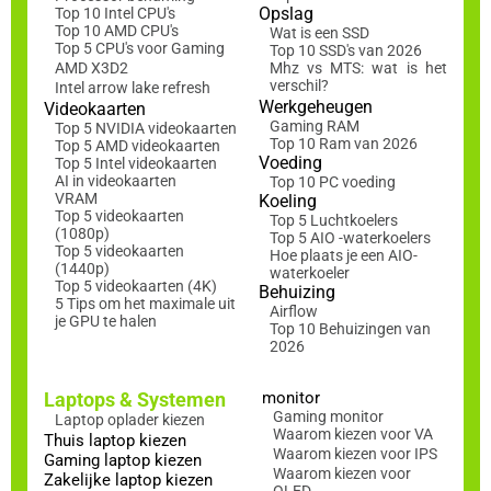
Opslag
Top 10 Intel CPU's
Top 10 AMD CPU's
Wat is een SSD
Top 5 CPU's voor Gaming
Top 10 SSD's van 2026
AMD X3D2
Mhz vs MTS: wat is het
verschil?
Intel arrow lake refresh
Werkgeheugen
Videokaarten
Gaming RAM
Top 5 NVIDIA videokaarten
Top 10 Ram van 2026
Top 5 AMD videokaarten
Voeding
Top 5 Intel videokaarten
AI in videokaarten
Top 10 PC voeding
VRAM
Koeling
Top 5 videokaarten
Top 5 Luchtkoelers
(1080p)
Top 5 AIO -waterkoelers
Top 5 videokaarten
Hoe plaats je een AIO-
(1440p)
waterkoeler
Top 5 videokaarten (4K)
Behuizing
5 Tips om het maximale uit
Airflow
je GPU te halen
Top 10 Behuizingen van
2026
Laptops & Systemen
monitor
Gaming monitor
Laptop oplader kiezen
Waarom kiezen voor VA
Thuis laptop kiezen
Waarom kiezen voor IPS
Gaming laptop kiezen
Waarom kiezen voor
Zakelijke laptop kiezen
OLED