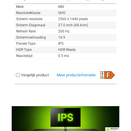
Merk
MSI
Resolutieklasse
QHD
Scherm resolutie
2560 x 1440 pixels
Scherm Diagonaal
27.0 inch (68.6cm)
Refresh Rate
200 Hz
Schermverhouding
16:9
Paneel Type
IPS
HDR Type
HDR Ready
Reactietijd
0.5 ms
Vergelijk product
Meer productinformatie