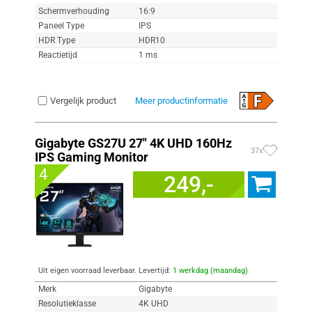
Schermverhouding
16:9
Paneel Type
IPS
HDR Type
HDR10
Reactietijd
1 ms
Vergelijk product
Meer productinformatie
Gigabyte GS27U 27" 4K UHD 160Hz
37x
IPS Gaming Monitor
4
249,-
Uit eigen voorraad leverbaar. Levertijd:
1 werkdag (maandag)
Merk
Gigabyte
Resolutieklasse
4K UHD