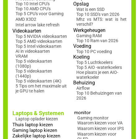
Opslag
Top 10 Intel CPU's
Top 10 AMD CPU's
Wat is een SSD
Top 5 CPU's voor Gaming
Top 10 SSD's van 2026
AMD X3D2
Mhz vs MTS: wat is het
verschil?
Intel arrow lake refresh
Werkgeheugen
Videokaarten
Gaming RAM
Top 5 NVIDIA videokaarten
Top 10 Ram van 2026
Top 5 AMD videokaarten
Voeding
Top 5 Intel videokaarten
AI in videokaarten
Top 10 PC voeding
VRAM
Koeling
Top 5 videokaarten
Top 5 Luchtkoelers
(1080p)
Top 5 AIO -waterkoelers
Top 5 videokaarten
Hoe plaats je een AIO-
(1440p)
waterkoeler
Top 5 videokaarten (4K)
Behuizing
5 Tips om het maximale uit
Airflow
je GPU te halen
Top 10 Behuizingen van
2026
Laptops & Systemen
monitor
Gaming monitor
Laptop oplader kiezen
Waarom kiezen voor VA
Thuis laptop kiezen
Waarom kiezen voor IPS
Gaming laptop kiezen
Waarom kiezen voor
Zakelijke laptop kiezen
OLED