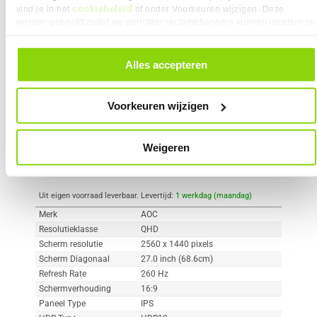
cookiebeleid
vind je in het
of onder Voorkeuren wijzigen. Deze
worden gebruikt zodat we gerichter reclamebanners kunnen inzetten op
Vergelijk product
Meer productinformatie
andere websites. In onze cookievoorkeuren vind je een overzicht van
alle cookies. Je kunt je gegeven toestemming altijd intrekken, dit doe je
door in de footer van onze website te klikken op ‘Cookievoorkeuren’
Alles accepteren
AOC Gaming Q27G42ZE 27" QHD
onder het kopje ‘Mijn gegevens’.
121x
260Hz IPS Gaming Monitor
2
179,-
Voorkeuren wijzigen
Weigeren
Uit eigen voorraad leverbaar. Levertijd:
1 werkdag (maandag)
Merk
AOC
Resolutieklasse
QHD
Scherm resolutie
2560 x 1440 pixels
Scherm Diagonaal
27.0 inch (68.6cm)
Refresh Rate
260 Hz
Schermverhouding
16:9
Paneel Type
IPS