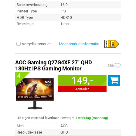
Schermverhouding
16:9
Paneel Type
IPS
HDR Type
HDR10
Reactietijd
1 ms
Vergelijk product
Meer productinformatie
AOC Gaming Q27G4XF 27" QHD
286x
180Hz IPS Gaming Monitor
4
149,-
Aanrader
Uit eigen voorraad leverbaar. Levertijd:
1 werkdag (maandag)
Merk
AOC
Resolutieklasse
QHD