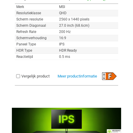
Merk
MSI
Resolutieklasse
QHD
Scherm resolutie
2560 x 1440 pixels
Scherm Diagonaal
27.0 inch (68.6cm)
Refresh Rate
200 Hz
Schermverhouding
16:9
Paneel Type
IPS
HDR Type
HDR Ready
Reactietijd
0.5 ms
Vergelijk product
Meer productinformatie