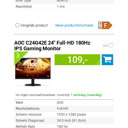
HDR Type
HDR10
Reactietijd
1 ms
Vergelijk product
Meer productinformatie
AOC C24G42E 24" Full-HD 180Hz
92x
IPS Gaming Monitor
3
109,-
Uit eigen voorraad leverbaar. Levertijd:
1 werkdag (maandag)
Merk
AOC
Resolutieklasse
Full-HD
Scherm resolutie
1920 x 1080 pixels
Scherm Diagonaal
24.0 inch (61.0cm)
Refresh Rate
180 Hz