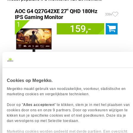
AOC G4 Q27G42XE 27" QHD 180Hz
339x
IPS Gaming Monitor
1
159,-
Uit eigen voorraad leverbaar. Levertijd:
1 werkdag (maandag)
Merk
AOC
Resolutieklasse
QHD
Cookies op Megekko.
Scherm resolutie
2560 x 1440 pixels
Megekko maakt gebruik van noodzakelijke, voorkeur, statistische en
Scherm Diagonaal
27.0 inch (68.6cm)
marketing cookies en vergelijkbare technieken.
Refresh Rate
180 Hz
Schermverhouding
16:9
Door op "
Alles accepteren
" te klikken, stem je in met het plaatsen van
cookies door ons en onze 9 partners. Door op voorkeuren wijzigen te
Paneel Type
IPS
kikken kun je specifieke cookies wel of niet goedkeuren. Deze sla je
HDR Type
HDR10
dan vervolgens op met Selectie toestaan.
Reactietijd
1 ms
Marketing cookies worden gedeeld met derde partijen. Een overzicht