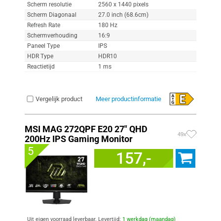
Scherm resolutie
2560 x 1440 pixels
Scherm Diagonaal
27.0 inch (68.6cm)
Refresh Rate
180 Hz
Schermverhouding
16:9
Paneel Type
IPS
HDR Type
HDR10
Reactietijd
1 ms
Vergelijk product
Meer productinformatie
MSI MAG 272QPF E20 27" QHD
49x
200Hz IPS Gaming Monitor
5
157,-
Uit eigen voorraad leverbaar. Levertijd:
1 werkdag (maandag)