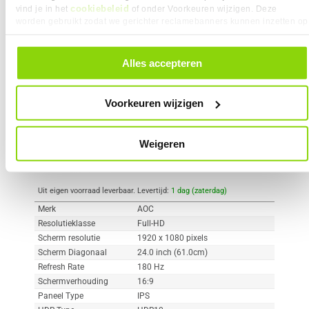
cookiebeleid
vind je in het
of onder Voorkeuren wijzigen. Deze
worden gebruikt zodat we gerichter reclamebanners kunnen inzetten op
Vergelijk product
Meer productinformatie
andere websites. In onze cookievoorkeuren vind je een overzicht van
alle cookies. Je kunt je gegeven toestemming altijd intrekken, dit doe je
door in de footer van onze website te klikken op ‘Cookievoorkeuren’
Alles accepteren
AOC C24G42E 24" Full-HD 180Hz
onder het kopje ‘Mijn gegevens’.
91x
IPS Gaming Monitor
2
109,-
Voorkeuren wijzigen
Weigeren
Uit eigen voorraad leverbaar. Levertijd:
1 dag (zaterdag)
Merk
AOC
Resolutieklasse
Full-HD
Scherm resolutie
1920 x 1080 pixels
Scherm Diagonaal
24.0 inch (61.0cm)
Refresh Rate
180 Hz
Schermverhouding
16:9
Paneel Type
IPS