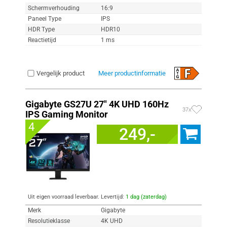
Schermverhouding
16:9
Paneel Type
IPS
HDR Type
HDR10
Reactietijd
1 ms
Vergelijk product
Meer productinformatie
Gigabyte GS27U 27" 4K UHD 160Hz
37x
IPS Gaming Monitor
4
249,-
Uit eigen voorraad leverbaar. Levertijd:
1 dag (zaterdag)
Merk
Gigabyte
Resolutieklasse
4K UHD