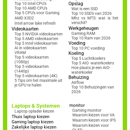
Opslag
Top 10 Intel CPU's
Top 10 AMD CPU's
Wat is een SSD
Top 5 CPU's voor Gaming
Top 10 SSD's van 2026
AMD X3D2
Mhz vs MTS: wat is het
verschil?
Intel arrow lake refresh
Werkgeheugen
Videokaarten
Gaming RAM
Top 5 NVIDIA videokaarten
Top 10 Ram van 2026
Top 5 AMD videokaarten
Voeding
Top 5 Intel videokaarten
AI in videokaarten
Top 10 PC voeding
VRAM
Koeling
Top 5 videokaarten
Top 5 Luchtkoelers
(1080p)
Top 5 AIO -waterkoelers
Top 5 videokaarten
Hoe plaats je een AIO-
(1440p)
waterkoeler
Top 5 videokaarten (4K)
Behuizing
5 Tips om het maximale uit
Airflow
je GPU te halen
Top 10 Behuizingen van
2026
Laptops & Systemen
monitor
Gaming monitor
Laptop oplader kiezen
Waarom kiezen voor VA
Thuis laptop kiezen
Waarom kiezen voor IPS
Gaming laptop kiezen
Waarom kiezen voor
Zakelijke laptop kiezen
OLED