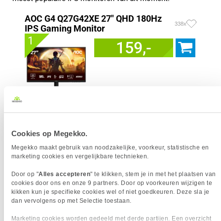
AOC G4 Q27G42XE 27" QHD 180Hz
338x
IPS Gaming Monitor
1
159,-
Uit eigen voorraad leverbaar. Levertijd:
1 dag (zaterdag)
Merk
AOC
Resolutieklasse
QHD
Cookies op Megekko.
Scherm resolutie
2560 x 1440 pixels
Megekko maakt gebruik van noodzakelijke, voorkeur, statistische en
Scherm Diagonaal
27.0 inch (68.6cm)
marketing cookies en vergelijkbare technieken.
Refresh Rate
180 Hz
Schermverhouding
16:9
Door op "
Alles accepteren
" te klikken, stem je in met het plaatsen van
cookies door ons en onze 9 partners. Door op voorkeuren wijzigen te
Paneel Type
IPS
kikken kun je specifieke cookies wel of niet goedkeuren. Deze sla je
HDR Type
HDR10
dan vervolgens op met Selectie toestaan.
Reactietijd
1 ms
Marketing cookies worden gedeeld met derde partijen. Een overzicht