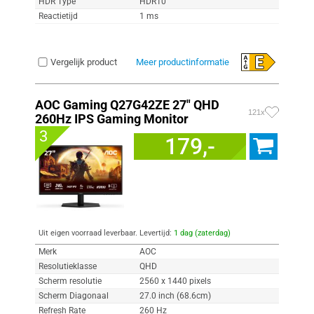
HDR Type
HDR10
Reactietijd
1 ms
Vergelijk product
Meer productinformatie
AOC Gaming Q27G42ZE 27" QHD
121x
260Hz IPS Gaming Monitor
3
179,-
Uit eigen voorraad leverbaar. Levertijd:
1 dag (zaterdag)
Merk
AOC
Resolutieklasse
QHD
Scherm resolutie
2560 x 1440 pixels
Scherm Diagonaal
27.0 inch (68.6cm)
Refresh Rate
260 Hz