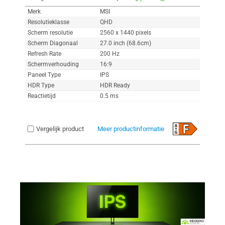
Merk
MSI
Resolutieklasse
QHD
Scherm resolutie
2560 x 1440 pixels
Scherm Diagonaal
27.0 inch (68.6cm)
Refresh Rate
200 Hz
Schermverhouding
16:9
Paneel Type
IPS
HDR Type
HDR Ready
Reactietijd
0.5 ms
Vergelijk product
Meer productinformatie