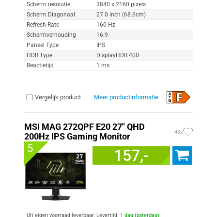
Scherm resolutie
3840 x 2160 pixels
Scherm Diagonaal
27.0 inch (68.6cm)
Refresh Rate
160 Hz
Schermverhouding
16:9
Paneel Type
IPS
HDR Type
DisplayHDR 400
Reactietijd
1 ms
Vergelijk product
Meer productinformatie
MSI MAG 272QPF E20 27" QHD
48x
200Hz IPS Gaming Monitor
5
157,-
Uit eigen voorraad leverbaar. Levertijd:
1 dag (zaterdag)