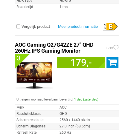
HDR Type
HDR10
Reactietijd
1 ms
Vergelijk product
Meer productinformatie
AOC Gaming Q27G42ZE 27" QHD
121x
260Hz IPS Gaming Monitor
3
179,-
Uit eigen voorraad leverbaar. Levertijd:
1 dag (zaterdag)
Merk
AOC
Resolutieklasse
QHD
Scherm resolutie
2560 x 1440 pixels
Scherm Diagonaal
27.0 inch (68.6cm)
Refresh Rate
260 Hz