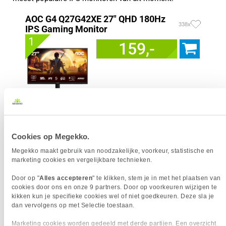
AOC G4 Q27G42XE 27" QHD 180Hz
338x
IPS Gaming Monitor
1
159,-
Uit eigen voorraad leverbaar. Levertijd:
1 dag (zaterdag)
Merk
AOC
Resolutieklasse
QHD
Cookies op Megekko.
Scherm resolutie
2560 x 1440 pixels
Megekko maakt gebruik van noodzakelijke, voorkeur, statistische en
Scherm Diagonaal
27.0 inch (68.6cm)
marketing cookies en vergelijkbare technieken.
Refresh Rate
180 Hz
Schermverhouding
16:9
Door op "
Alles accepteren
" te klikken, stem je in met het plaatsen van
cookies door ons en onze 9 partners. Door op voorkeuren wijzigen te
Paneel Type
IPS
kikken kun je specifieke cookies wel of niet goedkeuren. Deze sla je
HDR Type
HDR10
dan vervolgens op met Selectie toestaan.
Reactietijd
1 ms
Marketing cookies worden gedeeld met derde partijen. Een overzicht