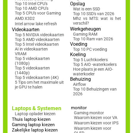
Opslag
Top 10 Intel CPU's
Top 10 AMD CPU's
Wat is een SSD
Top 5 CPU's voor Gaming
Top 10 SSD's van 2026
AMD X3D2
Mhz vs MTS: wat is het
verschil?
Intel arrow lake refresh
Werkgeheugen
Videokaarten
Gaming RAM
Top 5 NVIDIA videokaarten
Top 10 Ram van 2026
Top 5 AMD videokaarten
Voeding
Top 5 Intel videokaarten
AI in videokaarten
Top 10 PC voeding
VRAM
Koeling
Top 5 videokaarten
Top 5 Luchtkoelers
(1080p)
Top 5 AIO -waterkoelers
Top 5 videokaarten
Hoe plaats je een AIO-
(1440p)
waterkoeler
Top 5 videokaarten (4K)
Behuizing
5 Tips om het maximale uit
Airflow
je GPU te halen
Top 10 Behuizingen van
2026
Laptops & Systemen
monitor
Gaming monitor
Laptop oplader kiezen
Waarom kiezen voor VA
Thuis laptop kiezen
Waarom kiezen voor IPS
Gaming laptop kiezen
Waarom kiezen voor
Zakelijke laptop kiezen
OLED