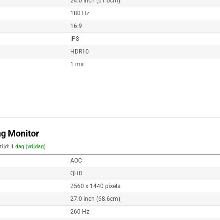
24.0 inch (61.0cm)
180 Hz
16:9
IPS
HDR10
1 ms
g Monitor
tijd:
1 dag (vrijdag)
AOC
QHD
2560 x 1440 pixels
27.0 inch (68.6cm)
260 Hz