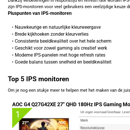
Dankzij verbeteringen in responstijd en refresh rate worden I
zijn IPS-monitoren voor veel gebruikers een veelzijdige keuze d
Pluspunten van IPS-monitoren
Nauwkeurige en natuurlijke kleurweergave
Brede kijkhoeken zonder kleurverlies
Consistente beeldkwaliteit over het hele scherm
Geschikt voor zowel gaming als creatief werk
Moderne IPS-panelen met hoge refresh rates
Goede balans tussen snelheid en beeldkwaliteit
Top 5 IPS monitoren
Om je nog een stukje meer te helpen met het maken van de ju
AOC G4 Q27G42XE 27" QHD 180Hz IPS Gaming Mo
1
Uit eigen voorraad leverbaar. Lever
Merk
Resolutieklasse