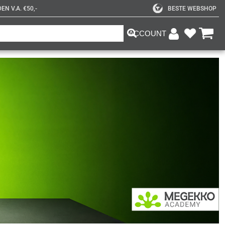
N V.A. €50,-
BESTE WEBSHOP
ACCOUNT