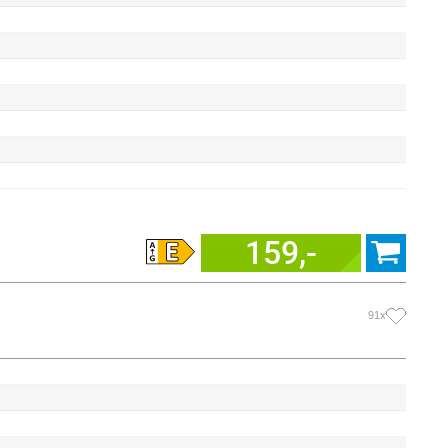
159,-
91x