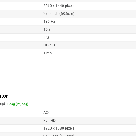
2560 x 1440 pixels
27.0 inch (68.6cm)
180 Hz
16:9
IPS
HDR10
1 ms
tor
tijd:
1 dag (vrijdag)
AOC
Full-HD
1920 x 1080 pixels