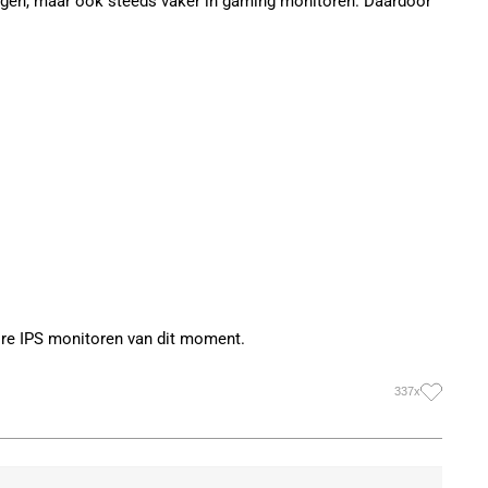
singen, maar ook steeds vaker in gaming monitoren. Daardoor
re IPS monitoren van dit moment.
337x