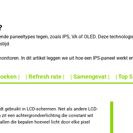
?
lende paneeltypes tegen, zoals IPS, VA of OLED. Deze technolog
tijd.
nitoren. In dit artikel leggen we uit hoe een IPS-paneel werkt e
hoeken |
| Refresh rate |
| Samengevat |
| Top 5
rdt gebruikt in LCD-schermen. Net als andere LCD-
zit een achtergrondverlichting die constant wit
stallen die bepalen hoeveel licht door elke pixel