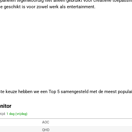
PS-panelen tegenwoordig niet alleen gebruikt voor creatieve toepas
ie geschikt is voor zowel werk als entertainment.
iste keuze hebben we een Top 5 samengesteld met de meest populai
nitor
tijd:
1 dag (vrijdag)
AOC
QHD