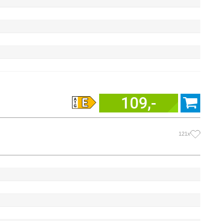
109,-
121x