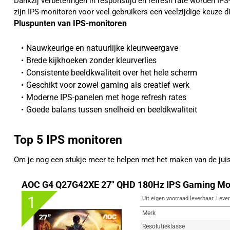
Dankzij verbeteringen in responstijd en refresh rate worden I
zijn IPS-monitoren voor veel gebruikers een veelzijdige keuze d
Pluspunten van IPS-monitoren
Nauwkeurige en natuurlijke kleurweergave
Brede kijkhoeken zonder kleurverlies
Consistente beeldkwaliteit over het hele scherm
Geschikt voor zowel gaming als creatief werk
Moderne IPS-panelen met hoge refresh rates
Goede balans tussen snelheid en beeldkwaliteit
Top 5 IPS monitoren
Om je nog een stukje meer te helpen met het maken van de ju
AOC G4 Q27G42XE 27" QHD 180Hz IPS Gaming Mo
1
Uit eigen voorraad leverbaar. Lever
Merk
Resolutieklasse