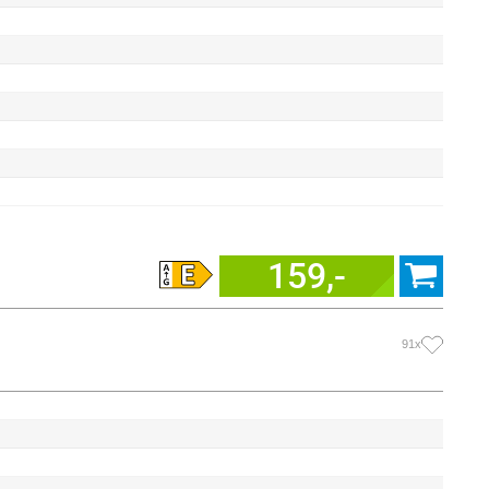
159,-
91x