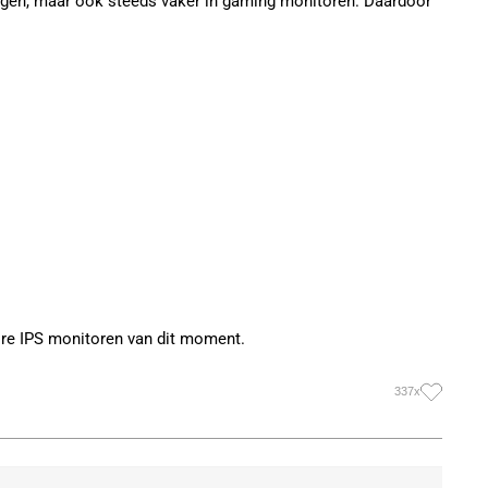
singen, maar ook steeds vaker in gaming monitoren. Daardoor
re IPS monitoren van dit moment.
337x