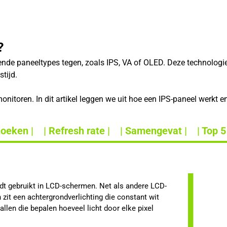
?
lende paneeltypes tegen, zoals IPS, VA of OLED. Deze technolog
tijd.
nitoren. In dit artikel leggen we uit hoe een IPS-paneel werkt e
hoeken |
| Refresh rate |
| Samengevat |
| Top 5
rdt gebruikt in LCD-schermen. Net als andere LCD-
zit een achtergrondverlichting die constant wit
stallen die bepalen hoeveel licht door elke pixel