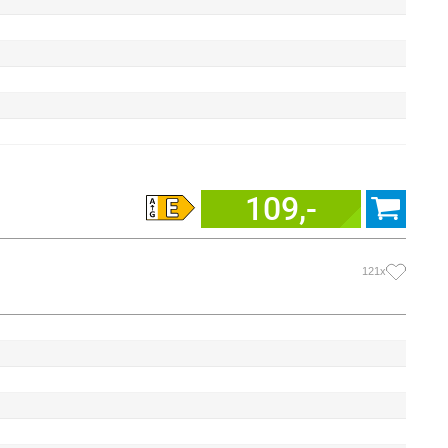
109,-
121x