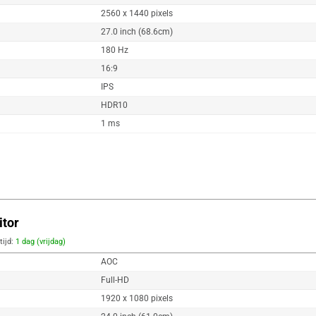
2560 x 1440 pixels
27.0 inch (68.6cm)
180 Hz
16:9
IPS
HDR10
1 ms
tor
tijd:
1 dag (vrijdag)
AOC
Full-HD
1920 x 1080 pixels