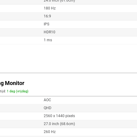
24.0 inch (61.0cm)
180 Hz
16:9
IPS
HDR10
1 ms
g Monitor
tijd:
1 dag (vrijdag)
AOC
QHD
2560 x 1440 pixels
27.0 inch (68.6cm)
260 Hz