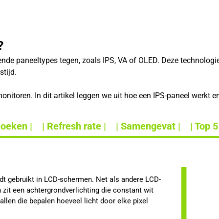
?
lende paneeltypes tegen, zoals IPS, VA of OLED. Deze technolog
tijd.
nitoren. In dit artikel leggen we uit hoe een IPS-paneel werkt e
hoeken |
| Refresh rate |
| Samengevat |
| Top 5
rdt gebruikt in LCD-schermen. Net als andere LCD-
zit een achtergrondverlichting die constant wit
stallen die bepalen hoeveel licht door elke pixel