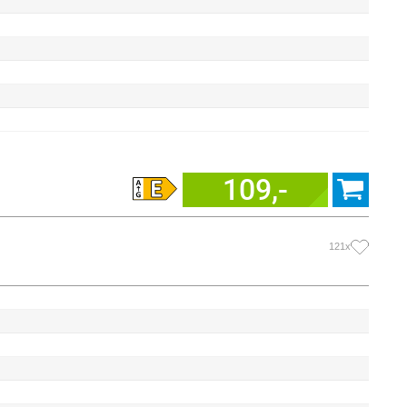
109,-
121x