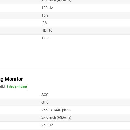
24.0 inch (61.0cm)
180 Hz
16:9
IPS
HDR10
1 ms
g Monitor
tijd:
1 dag (vrijdag)
AOC
QHD
2560 x 1440 pixels
27.0 inch (68.6cm)
260 Hz