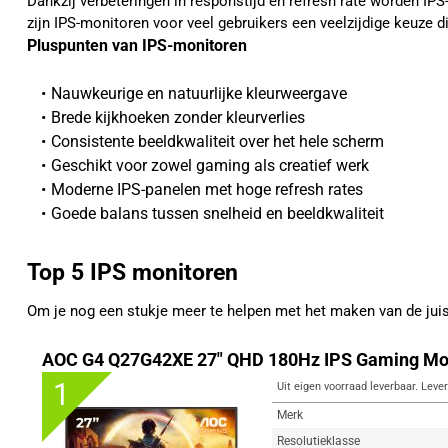
Dankzij verbeteringen in responstijd en refresh rate worden I
zijn IPS-monitoren voor veel gebruikers een veelzijdige keuze d
Pluspunten van IPS-monitoren
Nauwkeurige en natuurlijke kleurweergave
Brede kijkhoeken zonder kleurverlies
Consistente beeldkwaliteit over het hele scherm
Geschikt voor zowel gaming als creatief werk
Moderne IPS-panelen met hoge refresh rates
Goede balans tussen snelheid en beeldkwaliteit
Top 5 IPS monitoren
Om je nog een stukje meer te helpen met het maken van de ju
AOC G4 Q27G42XE 27" QHD 180Hz IPS Gaming Mo
1
Uit eigen voorraad leverbaar. Lever
Merk
Resolutieklasse