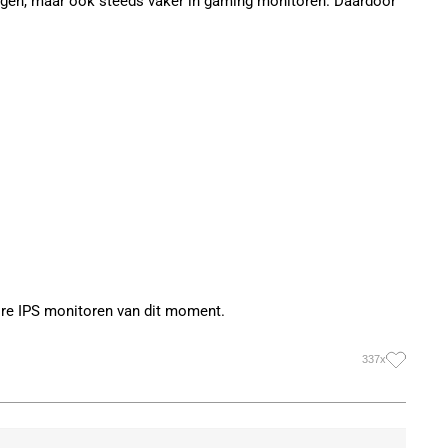
singen, maar ook steeds vaker in gaming monitoren. Daardoor
re IPS monitoren van dit moment.
337x