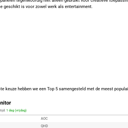
PS-panelen tegenwoordig niet alleen gebruikt voor creatieve toepas
ie geschikt is voor zowel werk als entertainment.
iste keuze hebben we een Top 5 samengesteld met de meest populai
nitor
tijd:
1 dag (vrijdag)
AOC
QHD