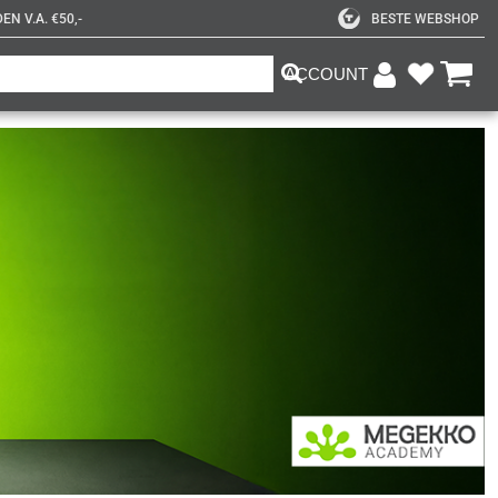
N V.A. €50,-
BESTE WEBSHOP
ACCOUNT