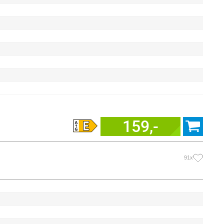
159,-
91x