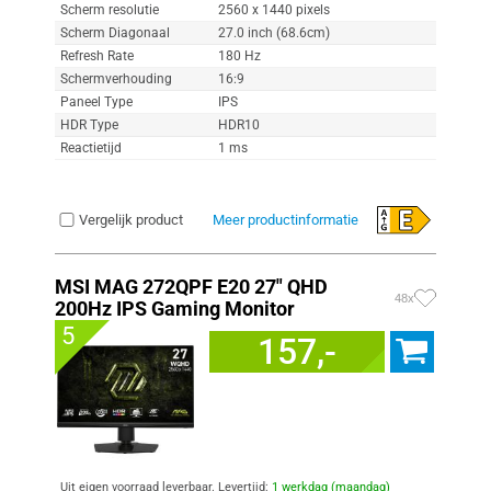
Scherm resolutie
2560 x 1440 pixels
Scherm Diagonaal
27.0 inch (68.6cm)
Refresh Rate
180 Hz
Schermverhouding
16:9
Paneel Type
IPS
HDR Type
HDR10
Reactietijd
1 ms
Vergelijk product
Meer productinformatie
MSI MAG 272QPF E20 27" QHD
48x
200Hz IPS Gaming Monitor
5
157,-
Uit eigen voorraad leverbaar. Levertijd:
1 werkdag (maandag)