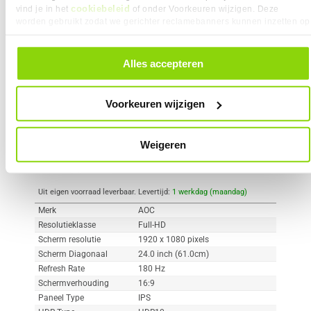
cookiebeleid
vind je in het
of onder Voorkeuren wijzigen. Deze
worden gebruikt zodat we gerichter reclamebanners kunnen inzetten op
Vergelijk product
Meer productinformatie
andere websites. In onze cookievoorkeuren vind je een overzicht van
alle cookies. Je kunt je gegeven toestemming altijd intrekken, dit doe je
door in de footer van onze website te klikken op ‘Cookievoorkeuren’
Alles accepteren
AOC C24G42E 24" Full-HD 180Hz
onder het kopje ‘Mijn gegevens’.
91x
IPS Gaming Monitor
2
109,-
Voorkeuren wijzigen
Weigeren
Uit eigen voorraad leverbaar. Levertijd:
1 werkdag (maandag)
Merk
AOC
Resolutieklasse
Full-HD
Scherm resolutie
1920 x 1080 pixels
Scherm Diagonaal
24.0 inch (61.0cm)
Refresh Rate
180 Hz
Schermverhouding
16:9
Paneel Type
IPS