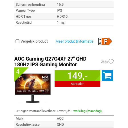
Schermverhouding
16:9
Paneel Type
IPS
HDR Type
HDR10
Reactietijd
1 ms
Vergelijk product
Meer productinformatie
AOC Gaming Q27G4XF 27" QHD
286x
180Hz IPS Gaming Monitor
4
149,-
Aanrader
Uit eigen voorraad leverbaar. Levertijd:
1 werkdag (maandag)
Merk
AOC
Resolutieklasse
QHD