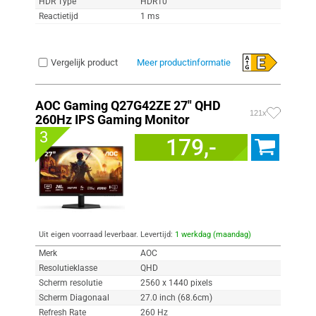
HDR Type
HDR10
Reactietijd
1 ms
Vergelijk product
Meer productinformatie
AOC Gaming Q27G42ZE 27" QHD
121x
260Hz IPS Gaming Monitor
3
179,-
Uit eigen voorraad leverbaar. Levertijd:
1 werkdag (maandag)
Merk
AOC
Resolutieklasse
QHD
Scherm resolutie
2560 x 1440 pixels
Scherm Diagonaal
27.0 inch (68.6cm)
Refresh Rate
260 Hz