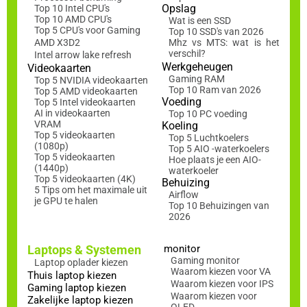
Opslag
Top 10 Intel CPU's
Top 10 AMD CPU's
Wat is een SSD
Top 5 CPU's voor Gaming
Top 10 SSD's van 2026
AMD X3D2
Mhz vs MTS: wat is het
verschil?
Intel arrow lake refresh
Werkgeheugen
Videokaarten
Gaming RAM
Top 5 NVIDIA videokaarten
Top 10 Ram van 2026
Top 5 AMD videokaarten
Voeding
Top 5 Intel videokaarten
AI in videokaarten
Top 10 PC voeding
VRAM
Koeling
Top 5 videokaarten
Top 5 Luchtkoelers
(1080p)
Top 5 AIO -waterkoelers
Top 5 videokaarten
Hoe plaats je een AIO-
(1440p)
waterkoeler
Top 5 videokaarten (4K)
Behuizing
5 Tips om het maximale uit
Airflow
je GPU te halen
Top 10 Behuizingen van
2026
Laptops & Systemen
monitor
Gaming monitor
Laptop oplader kiezen
Waarom kiezen voor VA
Thuis laptop kiezen
Waarom kiezen voor IPS
Gaming laptop kiezen
Waarom kiezen voor
Zakelijke laptop kiezen
OLED