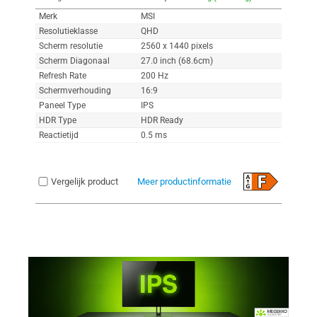
Merk
MSI
Resolutieklasse
QHD
Scherm resolutie
2560 x 1440 pixels
Scherm Diagonaal
27.0 inch (68.6cm)
Refresh Rate
200 Hz
Schermverhouding
16:9
Paneel Type
IPS
HDR Type
HDR Ready
Reactietijd
0.5 ms
Vergelijk product
Meer productinformatie