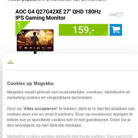
AOC G4 Q27G42XE 27" QHD 180Hz
339x
IPS Gaming Monitor
1
159,-
Uit eigen voorraad leverbaar. Levertijd:
1 werkdag (maandag)
Merk
AOC
Resolutieklasse
QHD
Cookies op Megekko.
Scherm resolutie
2560 x 1440 pixels
Megekko maakt gebruik van noodzakelijke, voorkeur, statistische en
Scherm Diagonaal
27.0 inch (68.6cm)
marketing cookies en vergelijkbare technieken.
Refresh Rate
180 Hz
Schermverhouding
16:9
Door op "
Alles accepteren
" te klikken, stem je in met het plaatsen van
cookies door ons en onze 9 partners. Door op voorkeuren wijzigen te
Paneel Type
IPS
kikken kun je specifieke cookies wel of niet goedkeuren. Deze sla je
HDR Type
HDR10
dan vervolgens op met Selectie toestaan.
Reactietijd
1 ms
Marketing cookies worden gedeeld met derde partijen. Een overzicht