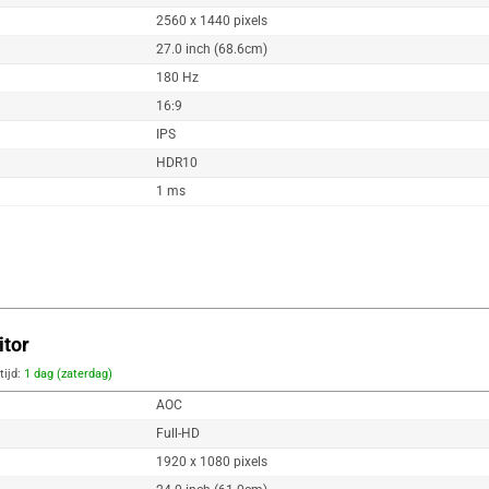
2560 x 1440 pixels
27.0 inch (68.6cm)
180 Hz
16:9
IPS
HDR10
1 ms
tor
tijd:
1 dag (zaterdag)
AOC
Full-HD
1920 x 1080 pixels