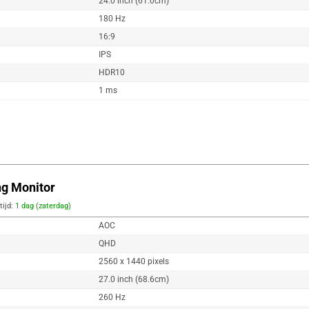
24.0 inch (61.0cm)
180 Hz
16:9
IPS
HDR10
1 ms
g Monitor
tijd:
1 dag (zaterdag)
AOC
QHD
2560 x 1440 pixels
27.0 inch (68.6cm)
260 Hz