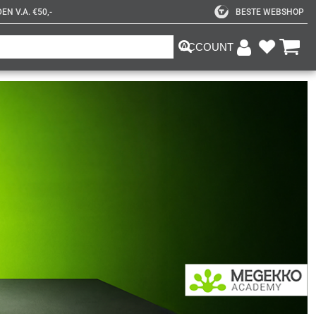
N V.A. €50,-
BESTE WEBSHOP
ACCOUNT