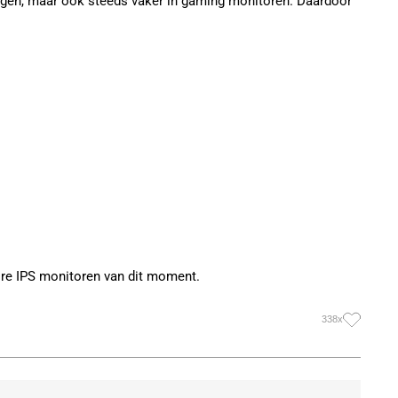
singen, maar ook steeds vaker in gaming monitoren. Daardoor
re IPS monitoren van dit moment.
338x