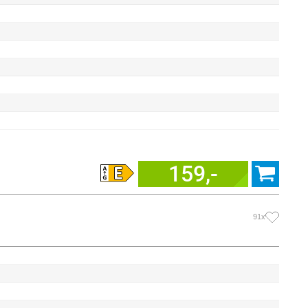
159,-
91x