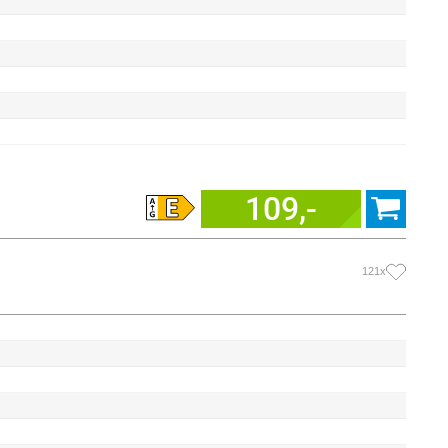
109,-
121x