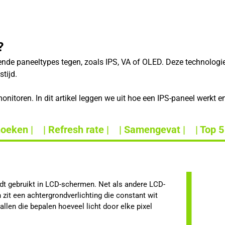
?
lende paneeltypes tegen, zoals IPS, VA of OLED. Deze technolog
tijd.
nitoren. In dit artikel leggen we uit hoe een IPS-paneel werkt e
hoeken |
| Refresh rate |
| Samengevat |
| Top 5
rdt gebruikt in LCD-schermen. Net als andere LCD-
zit een achtergrondverlichting die constant wit
stallen die bepalen hoeveel licht door elke pixel