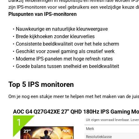
Dankzij verbeteringen in responstijd en refresh rate worden I
zijn IPS-monitoren voor veel gebruikers een veelzijdige keuze d
Pluspunten van IPS-monitoren
Nauwkeurige en natuurlijke kleurweergave
Brede kijkhoeken zonder kleurverlies
Consistente beeldkwaliteit over het hele scherm
Geschikt voor zowel gaming als creatief werk
Moderne IPS-panelen met hoge refresh rates
Goede balans tussen snelheid en beeldkwaliteit
Top 5 IPS monitoren
Om je nog een stukje meer te helpen met het maken van de ju
AOC G4 Q27G42XE 27" QHD 180Hz IPS Gaming Mo
1
Uit eigen voorraad leverbaar. Lever
Merk
Resolutieklasse