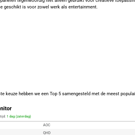
PS-panelen tegenwoordig niet alleen gebruikt voor creatieve toepas
ie geschikt is voor zowel werk als entertainment.
iste keuze hebben we een Top 5 samengesteld met de meest populai
nitor
tijd:
1 dag (zaterdag)
AOC
QHD