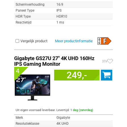
Schermverhouding
16:9
Paneel Type
IPS
HDR Type
HDR10
Reactietijd
1 ms
Vergelijk product
Meer productinformatie
Gigabyte GS27U 27" 4K UHD 160Hz
37x
IPS Gaming Monitor
4
249,-
Uit eigen voorraad leverbaar. Levertijd:
1 dag (zaterdag)
Merk
Gigabyte
Resolutieklasse
4K UHD