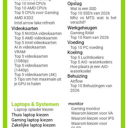
Opslag
Top 10 Intel CPU's
Top 10 AMD CPU's
Wat is een SSD
Top 5 CPU's voor Gaming
Top 10 SSD's van 2026
AMD X3D2
Mhz vs MTS: wat is het
verschil?
Intel arrow lake refresh
Werkgeheugen
Videokaarten
Gaming RAM
Top 5 NVIDIA videokaarten
Top 10 Ram van 2026
Top 5 AMD videokaarten
Voeding
Top 5 Intel videokaarten
AI in videokaarten
Top 10 PC voeding
VRAM
Koeling
Top 5 videokaarten
Top 5 Luchtkoelers
(1080p)
Top 5 AIO -waterkoelers
Top 5 videokaarten
Hoe plaats je een AIO-
(1440p)
waterkoeler
Top 5 videokaarten (4K)
Behuizing
5 Tips om het maximale uit
Airflow
je GPU te halen
Top 10 Behuizingen van
2026
Laptops & Systemen
monitor
Gaming monitor
Laptop oplader kiezen
Waarom kiezen voor VA
Thuis laptop kiezen
Waarom kiezen voor IPS
Gaming laptop kiezen
Waarom kiezen voor
Zakelijke laptop kiezen
OLED