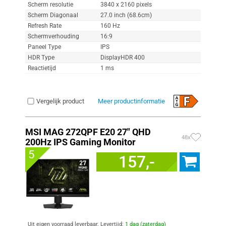
Scherm resolutie
3840 x 2160 pixels
Scherm Diagonaal
27.0 inch (68.6cm)
Refresh Rate
160 Hz
Schermverhouding
16:9
Paneel Type
IPS
HDR Type
DisplayHDR 400
Reactietijd
1 ms
Vergelijk product
Meer productinformatie
MSI MAG 272QPF E20 27" QHD
48x
200Hz IPS Gaming Monitor
5
157,-
Uit eigen voorraad leverbaar. Levertijd:
1 dag (zaterdag)