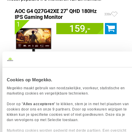
AOC G4 Q27G42XE 27" QHD 180Hz
339x
IPS Gaming Monitor
1
159,-
Uit eigen voorraad leverbaar. Levertijd:
1 dag (zaterdag)
Merk
AOC
Resolutieklasse
QHD
Cookies op Megekko.
Scherm resolutie
2560 x 1440 pixels
Megekko maakt gebruik van noodzakelijke, voorkeur, statistische en
Scherm Diagonaal
27.0 inch (68.6cm)
marketing cookies en vergelijkbare technieken.
Refresh Rate
180 Hz
Schermverhouding
16:9
Door op "
Alles accepteren
" te klikken, stem je in met het plaatsen van
cookies door ons en onze 9 partners. Door op voorkeuren wijzigen te
Paneel Type
IPS
kikken kun je specifieke cookies wel of niet goedkeuren. Deze sla je
HDR Type
HDR10
dan vervolgens op met Selectie toestaan.
Reactietijd
1 ms
Marketing cookies worden gedeeld met derde partijen. Een overzicht