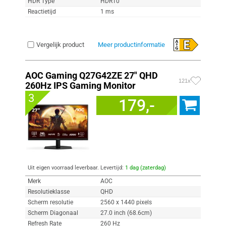
HDR Type
HDR10
Reactietijd
1 ms
Vergelijk product
Meer productinformatie
AOC Gaming Q27G42ZE 27" QHD
121x
260Hz IPS Gaming Monitor
3
179,-
Uit eigen voorraad leverbaar. Levertijd:
1 dag (zaterdag)
Merk
AOC
Resolutieklasse
QHD
Scherm resolutie
2560 x 1440 pixels
Scherm Diagonaal
27.0 inch (68.6cm)
Refresh Rate
260 Hz