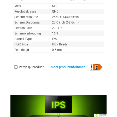
Merk
MSI
Resolutieklasse
QHD
Scherm resolutie
2560 x 1440 pixels
Scherm Diagonaal
27.0 inch (68.6cm)
Refresh Rate
200 Hz
Schermverhouding
16:9
Paneel Type
IPS
HDR Type
HDR Ready
Reactietijd
0.5 ms
Vergelijk product
Meer productinformatie