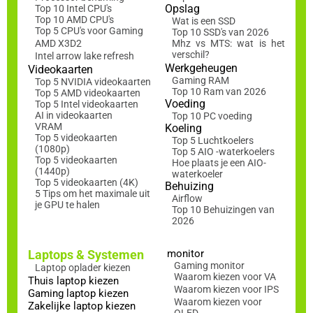
Opslag
Top 10 Intel CPU's
Top 10 AMD CPU's
Wat is een SSD
Top 5 CPU's voor Gaming
Top 10 SSD's van 2026
AMD X3D2
Mhz vs MTS: wat is het
verschil?
Intel arrow lake refresh
Werkgeheugen
Videokaarten
Gaming RAM
Top 5 NVIDIA videokaarten
Top 10 Ram van 2026
Top 5 AMD videokaarten
Voeding
Top 5 Intel videokaarten
AI in videokaarten
Top 10 PC voeding
VRAM
Koeling
Top 5 videokaarten
Top 5 Luchtkoelers
(1080p)
Top 5 AIO -waterkoelers
Top 5 videokaarten
Hoe plaats je een AIO-
(1440p)
waterkoeler
Top 5 videokaarten (4K)
Behuizing
5 Tips om het maximale uit
Airflow
je GPU te halen
Top 10 Behuizingen van
2026
Laptops & Systemen
monitor
Gaming monitor
Laptop oplader kiezen
Waarom kiezen voor VA
Thuis laptop kiezen
Waarom kiezen voor IPS
Gaming laptop kiezen
Waarom kiezen voor
Zakelijke laptop kiezen
OLED