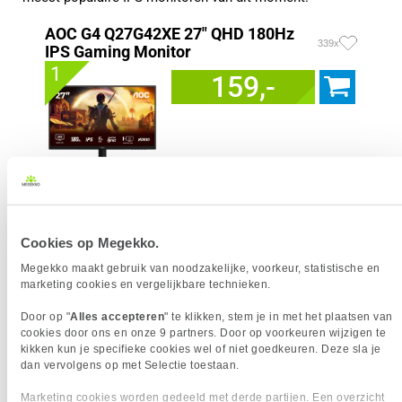
AOC G4 Q27G42XE 27" QHD 180Hz
339x
IPS Gaming Monitor
1
159,-
Uit eigen voorraad leverbaar. Levertijd:
1 werkdag (maandag)
Merk
AOC
Resolutieklasse
QHD
Cookies op Megekko.
Scherm resolutie
2560 x 1440 pixels
Megekko maakt gebruik van noodzakelijke, voorkeur, statistische en
Scherm Diagonaal
27.0 inch (68.6cm)
marketing cookies en vergelijkbare technieken.
Refresh Rate
180 Hz
Schermverhouding
16:9
Door op "
Alles accepteren
" te klikken, stem je in met het plaatsen van
cookies door ons en onze 9 partners. Door op voorkeuren wijzigen te
Paneel Type
IPS
kikken kun je specifieke cookies wel of niet goedkeuren. Deze sla je
HDR Type
HDR10
dan vervolgens op met Selectie toestaan.
Reactietijd
1 ms
Marketing cookies worden gedeeld met derde partijen. Een overzicht