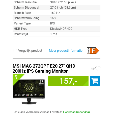
Scherm resolutie
3840 x 2160 pixels
Scherm Diagonaal
27.0 inch (68.6cm)
Refresh Rate
160 Hz
Schermverhouding
16:9
Paneel Type
IPS
HDR Type
DisplayHDR 400
Reactietijd
1 ms
Vergelijk product
Meer productinformatie
MSI MAG 272QPF E20 27" QHD
48x
200Hz IPS Gaming Monitor
5
157,-
Uit eigen voorraad leverbaar. Levertijd:
1 werkdag (maandag)