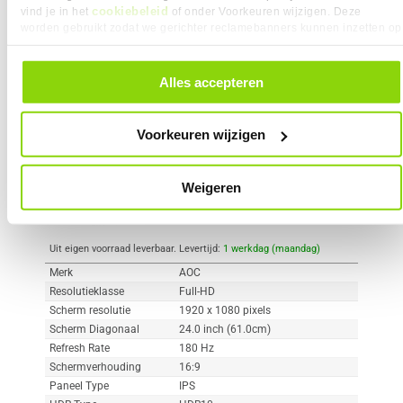
cookiebeleid
vind je in het
of onder Voorkeuren wijzigen. Deze
worden gebruikt zodat we gerichter reclamebanners kunnen inzetten op
Vergelijk product
Meer productinformatie
andere websites. In onze cookievoorkeuren vind je een overzicht van
alle cookies. Je kunt je gegeven toestemming altijd intrekken, dit doe je
door in de footer van onze website te klikken op ‘Cookievoorkeuren’
Alles accepteren
AOC C24G42E 24" Full-HD 180Hz
onder het kopje ‘Mijn gegevens’.
91x
IPS Gaming Monitor
2
109,-
Voorkeuren wijzigen
Weigeren
Uit eigen voorraad leverbaar. Levertijd:
1 werkdag (maandag)
Merk
AOC
Resolutieklasse
Full-HD
Scherm resolutie
1920 x 1080 pixels
Scherm Diagonaal
24.0 inch (61.0cm)
Refresh Rate
180 Hz
Schermverhouding
16:9
Paneel Type
IPS