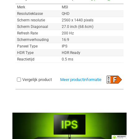
Merk
MSI
Resolutieklasse
QHD
Scherm resolutie
2560 x 1440 pixels
Scherm Diagonaal
27.0 inch (68.6cm)
Refresh Rate
200 Hz
Schermverhouding
16:9
Paneel Type
IPS
HDR Type
HDR Ready
Reactietijd
0.5 ms
Vergelijk product
Meer productinformatie