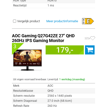
HDR Type
HDR10
Reactietijd
1 ms
Vergelijk product
Meer productinformatie
AOC Gaming Q27G42ZE 27" QHD
121x
260Hz IPS Gaming Monitor
3
179,-
Uit eigen voorraad leverbaar. Levertijd:
1 werkdag (maandag)
Merk
AOC
Resolutieklasse
QHD
Scherm resolutie
2560 x 1440 pixels
Scherm Diagonaal
27.0 inch (68.6cm)
Refresh Rate
260 Hz