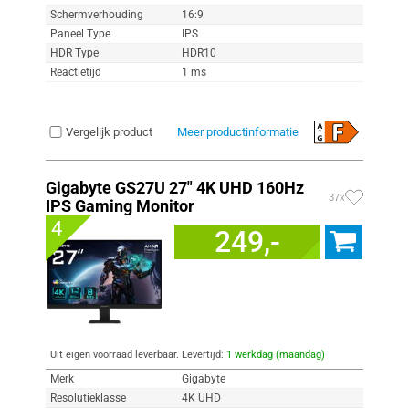
Schermverhouding
16:9
Paneel Type
IPS
HDR Type
HDR10
Reactietijd
1 ms
Vergelijk product
Meer productinformatie
Gigabyte GS27U 27" 4K UHD 160Hz
37x
IPS Gaming Monitor
4
249,-
Uit eigen voorraad leverbaar. Levertijd:
1 werkdag (maandag)
Merk
Gigabyte
Resolutieklasse
4K UHD