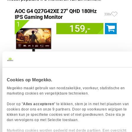
AOC G4 Q27G42XE 27" QHD 180Hz
338x
IPS Gaming Monitor
1
159,-
Uit eigen voorraad leverbaar. Levertijd:
1 dag (zaterdag)
Merk
AOC
Resolutieklasse
QHD
Cookies op Megekko.
Scherm resolutie
2560 x 1440 pixels
Megekko maakt gebruik van noodzakelijke, voorkeur, statistische en
Scherm Diagonaal
27.0 inch (68.6cm)
marketing cookies en vergelijkbare technieken.
Refresh Rate
180 Hz
Schermverhouding
16:9
Door op "
Alles accepteren
" te klikken, stem je in met het plaatsen van
cookies door ons en onze 9 partners. Door op voorkeuren wijzigen te
Paneel Type
IPS
kikken kun je specifieke cookies wel of niet goedkeuren. Deze sla je
HDR Type
HDR10
dan vervolgens op met Selectie toestaan.
Reactietijd
1 ms
Marketing cookies worden gedeeld met derde partijen. Een overzicht