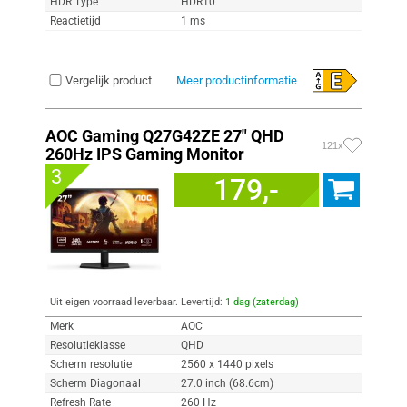
HDR Type
HDR10
Reactietijd
1 ms
Vergelijk product
Meer productinformatie
AOC Gaming Q27G42ZE 27" QHD
121x
260Hz IPS Gaming Monitor
3
179,-
Uit eigen voorraad leverbaar. Levertijd:
1 dag (zaterdag)
Merk
AOC
Resolutieklasse
QHD
Scherm resolutie
2560 x 1440 pixels
Scherm Diagonaal
27.0 inch (68.6cm)
Refresh Rate
260 Hz