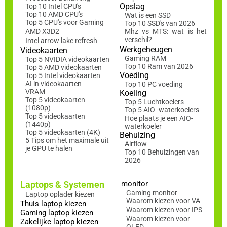
Opslag
Top 10 Intel CPU's
Top 10 AMD CPU's
Wat is een SSD
Top 5 CPU's voor Gaming
Top 10 SSD's van 2026
AMD X3D2
Mhz vs MTS: wat is het
verschil?
Intel arrow lake refresh
Werkgeheugen
Videokaarten
Gaming RAM
Top 5 NVIDIA videokaarten
Top 10 Ram van 2026
Top 5 AMD videokaarten
Voeding
Top 5 Intel videokaarten
AI in videokaarten
Top 10 PC voeding
VRAM
Koeling
Top 5 videokaarten
Top 5 Luchtkoelers
(1080p)
Top 5 AIO -waterkoelers
Top 5 videokaarten
Hoe plaats je een AIO-
(1440p)
waterkoeler
Top 5 videokaarten (4K)
Behuizing
5 Tips om het maximale uit
Airflow
je GPU te halen
Top 10 Behuizingen van
2026
Laptops & Systemen
monitor
Gaming monitor
Laptop oplader kiezen
Waarom kiezen voor VA
Thuis laptop kiezen
Waarom kiezen voor IPS
Gaming laptop kiezen
Waarom kiezen voor
Zakelijke laptop kiezen
OLED