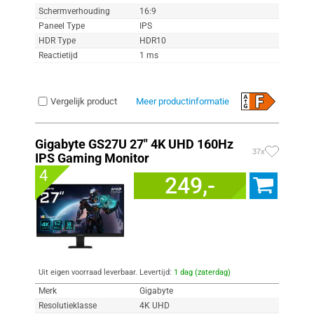
Schermverhouding
16:9
Paneel Type
IPS
HDR Type
HDR10
Reactietijd
1 ms
Vergelijk product
Meer productinformatie
Gigabyte GS27U 27" 4K UHD 160Hz
37x
IPS Gaming Monitor
4
249,-
Uit eigen voorraad leverbaar. Levertijd:
1 dag (zaterdag)
Merk
Gigabyte
Resolutieklasse
4K UHD