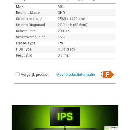
Merk
MSI
Resolutieklasse
QHD
Scherm resolutie
2560 x 1440 pixels
Scherm Diagonaal
27.0 inch (68.6cm)
Refresh Rate
200 Hz
Schermverhouding
16:9
Paneel Type
IPS
HDR Type
HDR Ready
Reactietijd
0.5 ms
Vergelijk product
Meer productinformatie