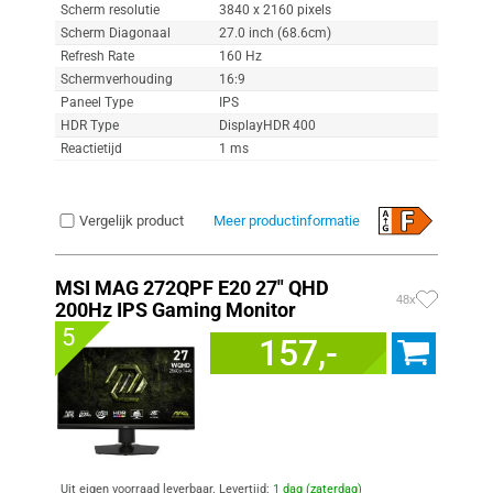
Scherm resolutie
3840 x 2160 pixels
Scherm Diagonaal
27.0 inch (68.6cm)
Refresh Rate
160 Hz
Schermverhouding
16:9
Paneel Type
IPS
HDR Type
DisplayHDR 400
Reactietijd
1 ms
Vergelijk product
Meer productinformatie
MSI MAG 272QPF E20 27" QHD
48x
200Hz IPS Gaming Monitor
5
157,-
Uit eigen voorraad leverbaar. Levertijd:
1 dag (zaterdag)