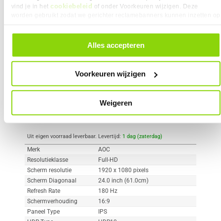
cookiebeleid
vind je in het
of onder Voorkeuren wijzigen. Deze
worden gebruikt zodat we gerichter reclamebanners kunnen inzetten op
Vergelijk product
Meer productinformatie
andere websites. In onze cookievoorkeuren vind je een overzicht van
alle cookies. Je kunt je gegeven toestemming altijd intrekken, dit doe je
door in de footer van onze website te klikken op ‘Cookievoorkeuren’
Alles accepteren
AOC C24G42E 24" Full-HD 180Hz
onder het kopje ‘Mijn gegevens’.
91x
IPS Gaming Monitor
2
109,-
Voorkeuren wijzigen
Weigeren
Uit eigen voorraad leverbaar. Levertijd:
1 dag (zaterdag)
Merk
AOC
Resolutieklasse
Full-HD
Scherm resolutie
1920 x 1080 pixels
Scherm Diagonaal
24.0 inch (61.0cm)
Refresh Rate
180 Hz
Schermverhouding
16:9
Paneel Type
IPS