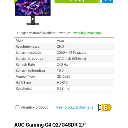
Uit eigen voorraad leverbaar. Levertijd:
1 werkdag (maandag)
Merk
Asus
Resolutieklasse
QHD
Scherm resolutie
2560 x 1440 pixels
Scherm Diagonaal
27.0 inch (68.6cm)
Refresh Rate
240 Hz
Schermverhouding
16:9
Paneel Type
QD-OLED
HDR Type
HDR10
Reactietijd
0.03 ms
Vergelijk product
Meer productinformatie
AOC Gaming G4 Q27G4SDR 27"