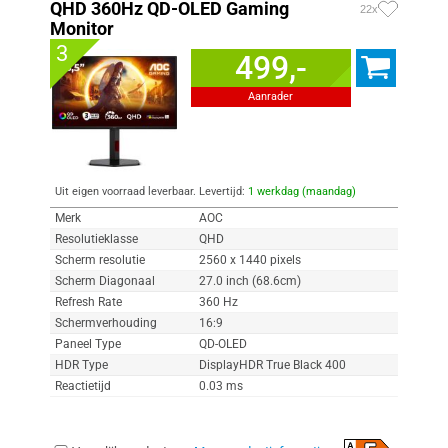
QHD 360Hz QD-OLED Gaming
22x
Monitor
3
499,-
Aanrader
Uit eigen voorraad leverbaar. Levertijd:
1 werkdag (maandag)
Merk
AOC
Resolutieklasse
QHD
Scherm resolutie
2560 x 1440 pixels
Scherm Diagonaal
27.0 inch (68.6cm)
Refresh Rate
360 Hz
Schermverhouding
16:9
Paneel Type
QD-OLED
HDR Type
DisplayHDR True Black 400
Reactietijd
0.03 ms