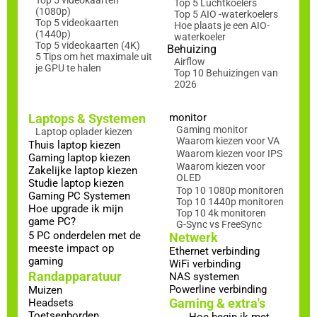
Top 5 videokaarten
Top 5 Luchtkoelers
(1080p)
Top 5 AIO -waterkoelers
Top 5 videokaarten
Hoe plaats je een AIO-
(1440p)
waterkoeler
Top 5 videokaarten (4K)
Behuizing
5 Tips om het maximale uit
Airflow
je GPU te halen
Top 10 Behuizingen van
2026
Laptops & Systemen
monitor
Gaming monitor
Laptop oplader kiezen
Waarom kiezen voor VA
Thuis laptop kiezen
Waarom kiezen voor IPS
Gaming laptop kiezen
Waarom kiezen voor
Zakelijke laptop kiezen
OLED
Studie laptop kiezen
Top 10 1080p monitoren
Gaming PC Systemen
Top 10 1440p monitoren
Hoe upgrade ik mijn
Top 10 4k monitoren
game PC?
G-Sync vs FreeSync
5 PC onderdelen met de
Netwerk
meeste impact op
Ethernet verbinding
gaming
WiFi verbinding
Randapparatuur
NAS systemen
Powerline verbinding
Muizen
Gaming & extra's
Headsets
Toetsenborden