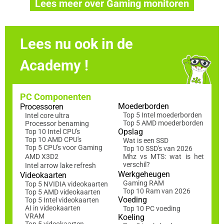
Lees meer over Gaming monitoren
Lees nu ook in de
Academy !
PC Componenten
Moederborden
Processoren
Top 5 Intel moederborden
Intel core ultra
Top 5 AMD moederborden
Processor benaming
Opslag
Top 10 Intel CPU's
Top 10 AMD CPU's
Wat is een SSD
Top 5 CPU's voor Gaming
Top 10 SSD's van 2026
AMD X3D2
Mhz vs MTS: wat is het
verschil?
Intel arrow lake refresh
Werkgeheugen
Videokaarten
Gaming RAM
Top 5 NVIDIA videokaarten
Top 10 Ram van 2026
Top 5 AMD videokaarten
Voeding
Top 5 Intel videokaarten
AI in videokaarten
Top 10 PC voeding
VRAM
Koeling