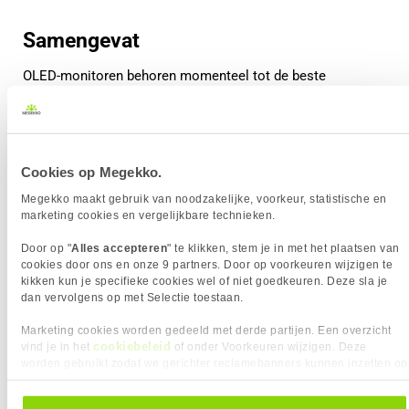
Samengevat
OLED-monitoren behoren momenteel tot de beste
schermtechnologieën die beschikbaar zijn. Doordat elke
pixel zelf licht geeft, kunnen OLED-schermen perfecte
zwartwaarden en een extreem hoog contrast leveren.
Cookies op Megekko.
In combinatie met zeer snelle responstijden en hoge
refresh rates zorgt dit voor een indrukwekkende
Megekko maakt gebruik van noodzakelijke, voorkeur, statistische en
marketing cookies en vergelijkbare technieken.
beeldkwaliteit, zowel bij gaming als bij films en andere
content.
Door op "
Alles accepteren
" te klikken, stem je in met het plaatsen van
cookies door ons en onze 9 partners. Door op voorkeuren wijzigen te
Ben je op zoek naar een monitor met maximale
kikken kun je specifieke cookies wel of niet goedkeuren. Deze sla je
beeldkwaliteit en de nieuwste displaytechnologie? Dan kan
dan vervolgens op met Selectie toestaan.
een OLED monitor een uitstekende keuze zijn.
Marketing cookies worden gedeeld met derde partijen. Een overzicht
cookiebeleid
vind je in het
of onder Voorkeuren wijzigen. Deze
Waarom kiezen voor een OLED monitor?
worden gebruikt zodat we gerichter reclamebanners kunnen inzetten op
Perfecte zwartwaarden
andere websites. In onze cookievoorkeuren vind je een overzicht van
Vrijwel oneindig contrast
alle cookies. Je kunt je gegeven toestemming altijd intrekken, dit doe je