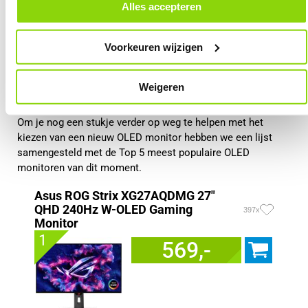
door in de footer van onze website te klikken op ‘Cookievoorkeuren’
Extreem snelle responstijd
Alles accepteren
onder het kopje ‘Mijn gegevens’.
Zeer levendige kleuren
Uitstekend voor HDR-content
Voorkeuren wijzigen
Premium gaming ervaring
Weigeren
Top 5 OLED monitoren
Om je nog een stukje verder op weg te helpen met het
kiezen van een nieuw OLED monitor hebben we een lijst
samengesteld met de Top 5 meest populaire OLED
monitoren van dit moment.
Asus ROG Strix XG27AQDMG 27"
QHD 240Hz W-OLED Gaming
397x
Monitor
1
569,-