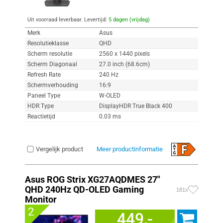
Uit voorraad leverbaar. Levertijd:
5 dagen (vrijdag)
Merk
Asus
Resolutieklasse
QHD
Scherm resolutie
2560 x 1440 pixels
Scherm Diagonaal
27.0 inch (68.6cm)
Refresh Rate
240 Hz
Schermverhouding
16:9
Paneel Type
W-OLED
HDR Type
DisplayHDR True Black 400
Reactietijd
0.03 ms
Vergelijk product
Meer productinformatie
Asus ROG Strix XG27AQDMES 27"
QHD 240Hz QD-OLED Gaming
181x
Monitor
2
449,-