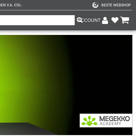
N V.A. €50,-
BESTE WEBSHOP
ACCOUNT