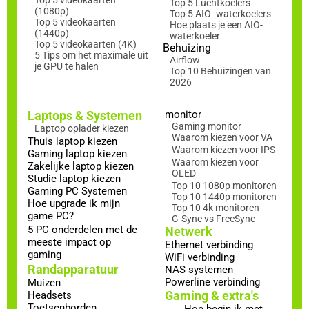
Top 5 videokaarten
Top 5 Luchtkoelers
(1080p)
Top 5 AIO -waterkoelers
Top 5 videokaarten
Hoe plaats je een AIO-
(1440p)
waterkoeler
Top 5 videokaarten (4K)
Behuizing
5 Tips om het maximale uit
Airflow
je GPU te halen
Top 10 Behuizingen van
2026
Laptops & Systemen
monitor
Gaming monitor
Laptop oplader kiezen
Waarom kiezen voor VA
Thuis laptop kiezen
Waarom kiezen voor IPS
Gaming laptop kiezen
Waarom kiezen voor
Zakelijke laptop kiezen
OLED
Studie laptop kiezen
Top 10 1080p monitoren
Gaming PC Systemen
Top 10 1440p monitoren
Hoe upgrade ik mijn
Top 10 4k monitoren
game PC?
G-Sync vs FreeSync
5 PC onderdelen met de
Netwerk
meeste impact op
Ethernet verbinding
gaming
WiFi verbinding
Randapparatuur
NAS systemen
Powerline verbinding
Muizen
Gaming & extra's
Headsets
Toetsenborden