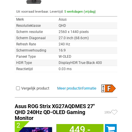
Uit voorraad leverbaar. Levertijd:
5 werkdagen (vrijdag)
Merk
Asus
Resolutieklasse
QHD
Scherm resolutie
2560 x 1440 pixels
Scherm Diagonaal
27.0 inch (68.6cm)
Refresh Rate
240 Hz
Schermverhouding
16:9
Paneel Type
W-OLED
HDR Type
DisplayHDR True Black 400
Reactietijd
0.03 ms
Vergelijk product
Meer productinformatie
Asus ROG Strix XG27AQDMES 27"
QHD 240Hz QD-OLED Gaming
180x
Monitor
2
449,-