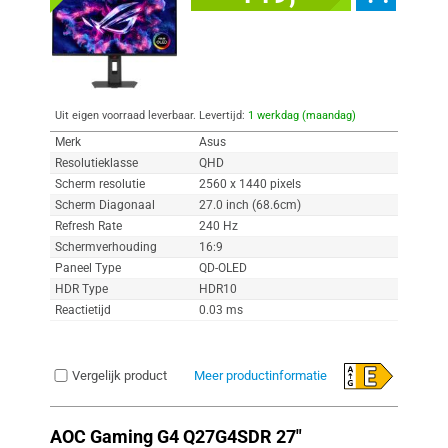
Uit eigen voorraad leverbaar. Levertijd:
1 werkdag (maandag)
Merk
Asus
Resolutieklasse
QHD
Scherm resolutie
2560 x 1440 pixels
Scherm Diagonaal
27.0 inch (68.6cm)
Refresh Rate
240 Hz
Schermverhouding
16:9
Paneel Type
QD-OLED
HDR Type
HDR10
Reactietijd
0.03 ms
Vergelijk product
Meer productinformatie
AOC Gaming G4 Q27G4SDR 27"