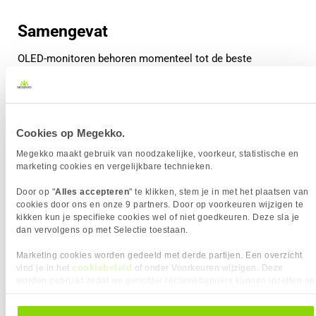
Samengevat
OLED-monitoren behoren momenteel tot de beste
schermtechnologieën die beschikbaar zijn. Doordat elke
pixel zelf licht geeft, kunnen OLED-schermen perfecte
zwartwaarden en een extreem hoog contrast leveren.
Cookies op Megekko.
In combinatie met zeer snelle responstijden en hoge
refresh rates zorgt dit voor een indrukwekkende
Megekko maakt gebruik van noodzakelijke, voorkeur, statistische en
marketing cookies en vergelijkbare technieken.
beeldkwaliteit, zowel bij gaming als bij films en andere
content.
Door op "
Alles accepteren
" te klikken, stem je in met het plaatsen van
cookies door ons en onze 9 partners. Door op voorkeuren wijzigen te
Ben je op zoek naar een monitor met maximale
kikken kun je specifieke cookies wel of niet goedkeuren. Deze sla je
beeldkwaliteit en de nieuwste displaytechnologie? Dan kan
dan vervolgens op met Selectie toestaan.
een OLED monitor een uitstekende keuze zijn.
Marketing cookies worden gedeeld met derde partijen. Een overzicht
cookiebeleid
vind je in het
of onder Voorkeuren wijzigen. Deze
Waarom kiezen voor een OLED monitor?
worden gebruikt zodat we gerichter reclamebanners kunnen inzetten op
Perfecte zwartwaarden
andere websites. In onze cookievoorkeuren vind je een overzicht van
Vrijwel oneindig contrast
alle cookies. Je kunt je gegeven toestemming altijd intrekken, dit doe je