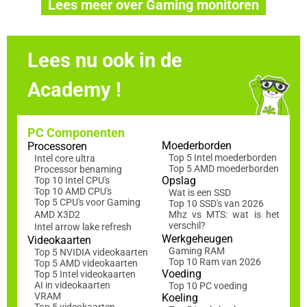
Lees meer over Gaming monitoren
Lees nu ook in de
Academy !
PC Componenten
Moederborden
Processoren
Top 5 Intel moederborden
Intel core ultra
Top 5 AMD moederborden
Processor benaming
Opslag
Top 10 Intel CPU's
Top 10 AMD CPU's
Wat is een SSD
Top 5 CPU's voor Gaming
Top 10 SSD's van 2026
AMD X3D2
Mhz vs MTS: wat is het
verschil?
Intel arrow lake refresh
Werkgeheugen
Videokaarten
Gaming RAM
Top 5 NVIDIA videokaarten
Top 10 Ram van 2026
Top 5 AMD videokaarten
Voeding
Top 5 Intel videokaarten
AI in videokaarten
Top 10 PC voeding
VRAM
Koeling