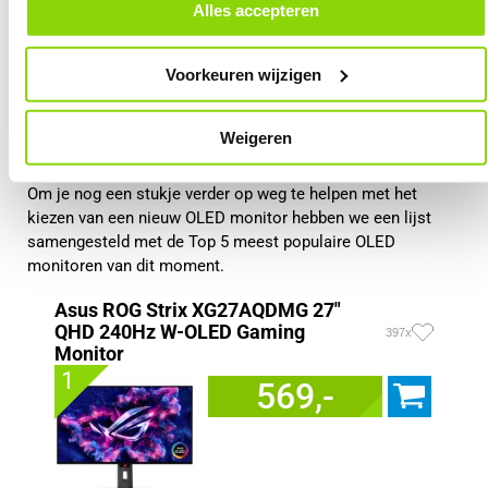
door in de footer van onze website te klikken op ‘Cookievoorkeuren’
Extreem snelle responstijd
Alles accepteren
onder het kopje ‘Mijn gegevens’.
Zeer levendige kleuren
Uitstekend voor HDR-content
Voorkeuren wijzigen
Premium gaming ervaring
Weigeren
Top 5 OLED monitoren
Om je nog een stukje verder op weg te helpen met het
kiezen van een nieuw OLED monitor hebben we een lijst
samengesteld met de Top 5 meest populaire OLED
monitoren van dit moment.
Asus ROG Strix XG27AQDMG 27"
QHD 240Hz W-OLED Gaming
397x
Monitor
1
569,-