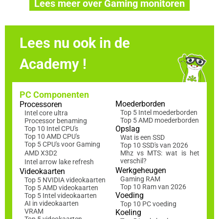
Lees meer over Gaming monitoren
Lees nu ook in de
Academy !
PC Componenten
Moederborden
Processoren
Top 5 Intel moederborden
Intel core ultra
Top 5 AMD moederborden
Processor benaming
Opslag
Top 10 Intel CPU's
Top 10 AMD CPU's
Wat is een SSD
Top 5 CPU's voor Gaming
Top 10 SSD's van 2026
AMD X3D2
Mhz vs MTS: wat is het
verschil?
Intel arrow lake refresh
Werkgeheugen
Videokaarten
Gaming RAM
Top 5 NVIDIA videokaarten
Top 10 Ram van 2026
Top 5 AMD videokaarten
Voeding
Top 5 Intel videokaarten
AI in videokaarten
Top 10 PC voeding
VRAM
Koeling