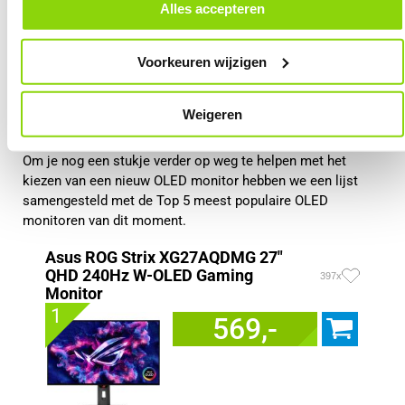
door in de footer van onze website te klikken op ‘Cookievoorkeuren’
Extreem snelle responstijd
Alles accepteren
onder het kopje ‘Mijn gegevens’.
Zeer levendige kleuren
Uitstekend voor HDR-content
Voorkeuren wijzigen
Premium gaming ervaring
Weigeren
Top 5 OLED monitoren
Om je nog een stukje verder op weg te helpen met het
kiezen van een nieuw OLED monitor hebben we een lijst
samengesteld met de Top 5 meest populaire OLED
monitoren van dit moment.
Asus ROG Strix XG27AQDMG 27"
QHD 240Hz W-OLED Gaming
397x
Monitor
1
569,-