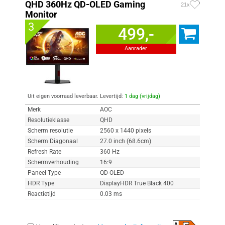
QHD 360Hz QD-OLED Gaming
21x
Monitor
3
499,-
Aanrader
Uit eigen voorraad leverbaar. Levertijd:
1 dag (vrijdag)
Merk
AOC
Resolutieklasse
QHD
Scherm resolutie
2560 x 1440 pixels
Scherm Diagonaal
27.0 inch (68.6cm)
Refresh Rate
360 Hz
Schermverhouding
16:9
Paneel Type
QD-OLED
HDR Type
DisplayHDR True Black 400
Reactietijd
0.03 ms