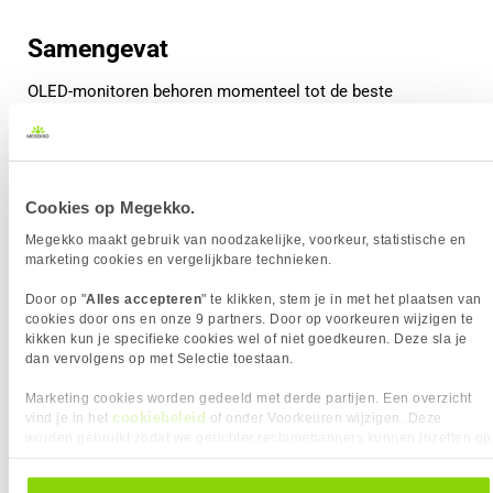
Samengevat
OLED-monitoren behoren momenteel tot de beste
schermtechnologieën die beschikbaar zijn. Doordat elke
pixel zelf licht geeft, kunnen OLED-schermen perfecte
zwartwaarden en een extreem hoog contrast leveren.
Cookies op Megekko.
In combinatie met zeer snelle responstijden en hoge
refresh rates zorgt dit voor een indrukwekkende
Megekko maakt gebruik van noodzakelijke, voorkeur, statistische en
marketing cookies en vergelijkbare technieken.
beeldkwaliteit, zowel bij gaming als bij films en andere
content.
Door op "
Alles accepteren
" te klikken, stem je in met het plaatsen van
cookies door ons en onze 9 partners. Door op voorkeuren wijzigen te
Ben je op zoek naar een monitor met maximale
kikken kun je specifieke cookies wel of niet goedkeuren. Deze sla je
beeldkwaliteit en de nieuwste displaytechnologie? Dan kan
dan vervolgens op met Selectie toestaan.
een OLED monitor een uitstekende keuze zijn.
Marketing cookies worden gedeeld met derde partijen. Een overzicht
cookiebeleid
vind je in het
of onder Voorkeuren wijzigen. Deze
Waarom kiezen voor een OLED monitor?
worden gebruikt zodat we gerichter reclamebanners kunnen inzetten op
Perfecte zwartwaarden
andere websites. In onze cookievoorkeuren vind je een overzicht van
Vrijwel oneindig contrast
alle cookies. Je kunt je gegeven toestemming altijd intrekken, dit doe je