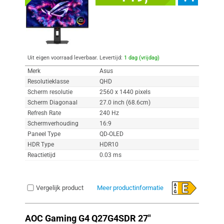
Uit eigen voorraad leverbaar. Levertijd:
1 dag (vrijdag)
Merk
Asus
Resolutieklasse
QHD
Scherm resolutie
2560 x 1440 pixels
Scherm Diagonaal
27.0 inch (68.6cm)
Refresh Rate
240 Hz
Schermverhouding
16:9
Paneel Type
QD-OLED
HDR Type
HDR10
Reactietijd
0.03 ms
Vergelijk product
Meer productinformatie
AOC Gaming G4 Q27G4SDR 27"