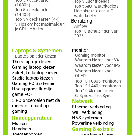
Top 5 videokaarten
Top 5 Luchtkoelers
(1080p)
Top 5 AIO -waterkoelers
Top 5 videokaarten
Hoe plaats je een AIO-
(1440p)
waterkoeler
Top 5 videokaarten (4K)
Behuizing
5 Tips om het maximale uit
Airflow
je GPU te halen
Top 10 Behuizingen van
2026
Laptops & Systemen
monitor
Gaming monitor
Laptop oplader kiezen
Waarom kiezen voor VA
Thuis laptop kiezen
Waarom kiezen voor IPS
Gaming laptop kiezen
Waarom kiezen voor
Zakelijke laptop kiezen
OLED
Studie laptop kiezen
Top 10 1080p monitoren
Gaming PC Systemen
Top 10 1440p monitoren
Hoe upgrade ik mijn
Top 10 4k monitoren
game PC?
G-Sync vs FreeSync
5 PC onderdelen met de
Netwerk
meeste impact op
Ethernet verbinding
gaming
WiFi verbinding
Randapparatuur
NAS systemen
Powerline verbinding
Muizen
Gaming & extra's
Headsets
Toetsenborden