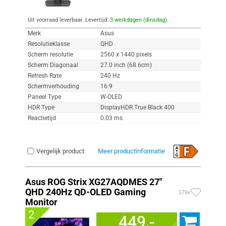
Uit voorraad leverbaar. Levertijd:
3 werkdagen (dinsdag)
Merk
Asus
Resolutieklasse
QHD
Scherm resolutie
2560 x 1440 pixels
Scherm Diagonaal
27.0 inch (68.6cm)
Refresh Rate
240 Hz
Schermverhouding
16:9
Paneel Type
W-OLED
HDR Type
DisplayHDR True Black 400
Reactietijd
0.03 ms
Vergelijk product
Meer productinformatie
Asus ROG Strix XG27AQDMES 27"
QHD 240Hz QD-OLED Gaming
179x
Monitor
2
449,-