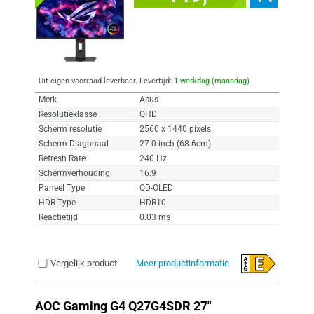
Uit eigen voorraad leverbaar. Levertijd:
1 werkdag (maandag)
Merk
Asus
Resolutieklasse
QHD
Scherm resolutie
2560 x 1440 pixels
Scherm Diagonaal
27.0 inch (68.6cm)
Refresh Rate
240 Hz
Schermverhouding
16:9
Paneel Type
QD-OLED
HDR Type
HDR10
Reactietijd
0.03 ms
Vergelijk product
Meer productinformatie
AOC Gaming G4 Q27G4SDR 27"