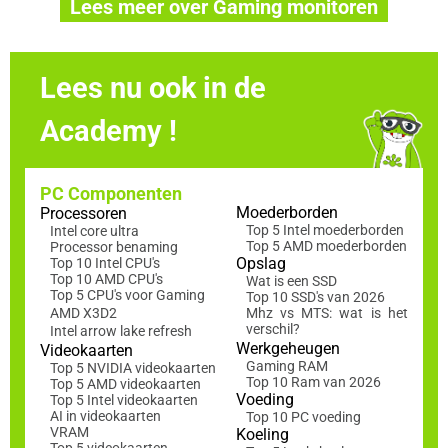
Lees meer over Gaming monitoren
Lees nu ook in de
Academy !
PC Componenten
Moederborden
Processoren
Top 5 Intel moederborden
Intel core ultra
Top 5 AMD moederborden
Processor benaming
Opslag
Top 10 Intel CPU's
Top 10 AMD CPU's
Wat is een SSD
Top 5 CPU's voor Gaming
Top 10 SSD's van 2026
AMD X3D2
Mhz vs MTS: wat is het
verschil?
Intel arrow lake refresh
Werkgeheugen
Videokaarten
Gaming RAM
Top 5 NVIDIA videokaarten
Top 10 Ram van 2026
Top 5 AMD videokaarten
Voeding
Top 5 Intel videokaarten
AI in videokaarten
Top 10 PC voeding
VRAM
Koeling