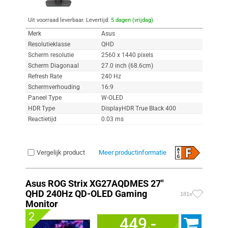
Uit voorraad leverbaar. Levertijd:
5 dagen (vrijdag)
Merk
Asus
Resolutieklasse
QHD
Scherm resolutie
2560 x 1440 pixels
Scherm Diagonaal
27.0 inch (68.6cm)
Refresh Rate
240 Hz
Schermverhouding
16:9
Paneel Type
W-OLED
HDR Type
DisplayHDR True Black 400
Reactietijd
0.03 ms
Vergelijk product
Meer productinformatie
Asus ROG Strix XG27AQDMES 27"
QHD 240Hz QD-OLED Gaming
181x
Monitor
2
449,-