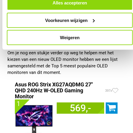
door in de footer van onze website te klikken op ‘Cookievoorkeuren’
Extreem snelle responstijd
Alles accepteren
onder het kopje ‘Mijn gegevens’.
Zeer levendige kleuren
Uitstekend voor HDR-content
Voorkeuren wijzigen
Premium gaming ervaring
Weigeren
Top 5 OLED monitoren
Om je nog een stukje verder op weg te helpen met het
kiezen van een nieuw OLED monitor hebben we een lijst
samengesteld met de Top 5 meest populaire OLED
monitoren van dit moment.
Asus ROG Strix XG27AQDMG 27"
QHD 240Hz W-OLED Gaming
397x
Monitor
1
569,-