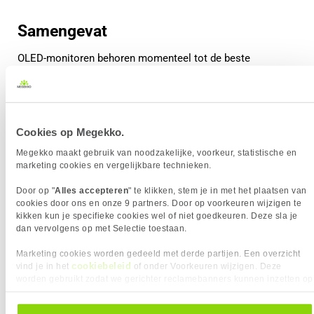
Samengevat
OLED-monitoren behoren momenteel tot de beste
schermtechnologieën die beschikbaar zijn. Doordat elke
pixel zelf licht geeft, kunnen OLED-schermen perfecte
zwartwaarden en een extreem hoog contrast leveren.
Cookies op Megekko.
In combinatie met zeer snelle responstijden en hoge
refresh rates zorgt dit voor een indrukwekkende
Megekko maakt gebruik van noodzakelijke, voorkeur, statistische en
marketing cookies en vergelijkbare technieken.
beeldkwaliteit, zowel bij gaming als bij films en andere
content.
Door op "
Alles accepteren
" te klikken, stem je in met het plaatsen van
cookies door ons en onze 9 partners. Door op voorkeuren wijzigen te
Ben je op zoek naar een monitor met maximale
kikken kun je specifieke cookies wel of niet goedkeuren. Deze sla je
beeldkwaliteit en de nieuwste displaytechnologie? Dan kan
dan vervolgens op met Selectie toestaan.
een OLED monitor een uitstekende keuze zijn.
Marketing cookies worden gedeeld met derde partijen. Een overzicht
cookiebeleid
vind je in het
of onder Voorkeuren wijzigen. Deze
Waarom kiezen voor een OLED monitor?
worden gebruikt zodat we gerichter reclamebanners kunnen inzetten op
Perfecte zwartwaarden
andere websites. In onze cookievoorkeuren vind je een overzicht van
Vrijwel oneindig contrast
alle cookies. Je kunt je gegeven toestemming altijd intrekken, dit doe je