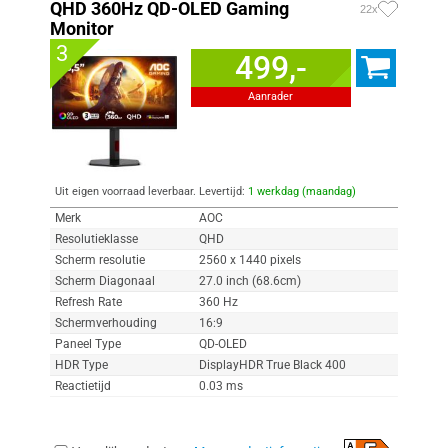
QHD 360Hz QD-OLED Gaming
22x
Monitor
3
499,-
Aanrader
Uit eigen voorraad leverbaar. Levertijd:
1 werkdag (maandag)
Merk
AOC
Resolutieklasse
QHD
Scherm resolutie
2560 x 1440 pixels
Scherm Diagonaal
27.0 inch (68.6cm)
Refresh Rate
360 Hz
Schermverhouding
16:9
Paneel Type
QD-OLED
HDR Type
DisplayHDR True Black 400
Reactietijd
0.03 ms