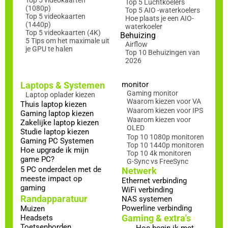
Top 5 videokaarten
Top 5 Luchtkoelers
(1080p)
Top 5 AIO -waterkoelers
Top 5 videokaarten
Hoe plaats je een AIO-
(1440p)
waterkoeler
Top 5 videokaarten (4K)
Behuizing
5 Tips om het maximale uit
Airflow
je GPU te halen
Top 10 Behuizingen van
2026
Laptops & Systemen
monitor
Gaming monitor
Laptop oplader kiezen
Waarom kiezen voor VA
Thuis laptop kiezen
Waarom kiezen voor IPS
Gaming laptop kiezen
Waarom kiezen voor
Zakelijke laptop kiezen
OLED
Studie laptop kiezen
Top 10 1080p monitoren
Gaming PC Systemen
Top 10 1440p monitoren
Hoe upgrade ik mijn
Top 10 4k monitoren
game PC?
G-Sync vs FreeSync
5 PC onderdelen met de
Netwerk
meeste impact op
Ethernet verbinding
gaming
WiFi verbinding
Randapparatuur
NAS systemen
Powerline verbinding
Muizen
Gaming & extra's
Headsets
Toetsenborden