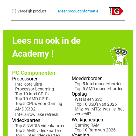
Vergelijk product
Meer productinformatie
Lees nu ook in de
Academy !
PC Componenten
Moederborden
Processoren
Top 5 Intel moederborden
Intel core ultra
Top 5 AMD moederborden
Processor benaming
Opslag
Top 10 Intel CPU's
Top 10 AMD CPU's
Wat is een SSD
Top 5 CPU's voor Gaming
Top 10 SSD's van 2026
AMD X3D2
Mhz vs MTS: wat is het
verschil?
Intel arrow lake refresh
Werkgeheugen
Videokaarten
Gaming RAM
Top 5 NVIDIA videokaarten
Top 10 Ram van 2026
Top 5 AMD videokaarten
Voeding
Top 5 Intel videokaarten