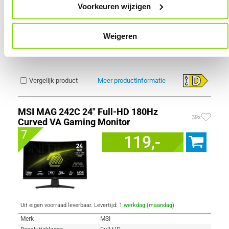
Refresh Rate
144 Hz
Voorkeuren wijzigen
Schermverhouding
16:9
Paneel Type
IPS
Weigeren
HDR Type
HDR10
Reactietijd
4 ms
Vergelijk product
Meer productinformatie
MSI MAG 242C 24" Full-HD 180Hz
39x
Curved VA Gaming Monitor
7
119,-
Uit eigen voorraad leverbaar. Levertijd:
1 werkdag (maandag)
Merk
MSI