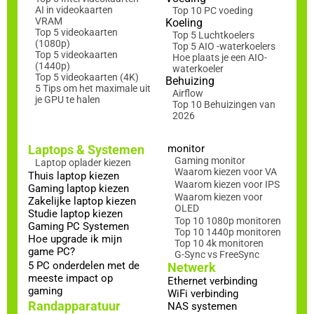
AI in videokaarten
Top 10 PC voeding
VRAM
Koeling
Top 5 videokaarten
Top 5 Luchtkoelers
(1080p)
Top 5 AIO -waterkoelers
Top 5 videokaarten
Hoe plaats je een AIO-
(1440p)
waterkoeler
Top 5 videokaarten (4K)
Behuizing
5 Tips om het maximale uit
Airflow
je GPU te halen
Top 10 Behuizingen van
2026
Laptops & Systemen
monitor
Gaming monitor
Laptop oplader kiezen
Waarom kiezen voor VA
Thuis laptop kiezen
Waarom kiezen voor IPS
Gaming laptop kiezen
Waarom kiezen voor
Zakelijke laptop kiezen
OLED
Studie laptop kiezen
Top 10 1080p monitoren
Gaming PC Systemen
Top 10 1440p monitoren
Hoe upgrade ik mijn
Top 10 4k monitoren
game PC?
G-Sync vs FreeSync
5 PC onderdelen met de
Netwerk
meeste impact op
Ethernet verbinding
gaming
WiFi verbinding
Randapparatuur
NAS systemen