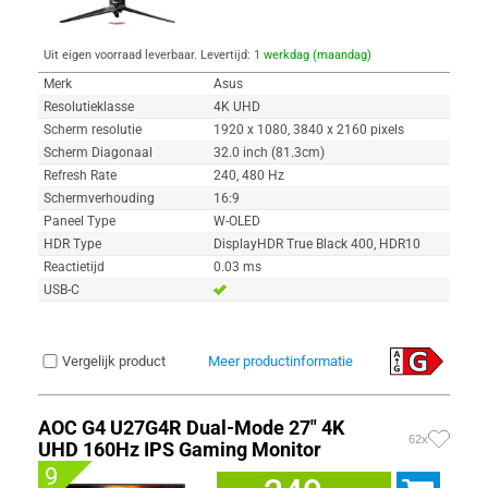
Uit eigen voorraad leverbaar. Levertijd:
1 werkdag (maandag)
Merk
Asus
Resolutieklasse
4K UHD
Scherm resolutie
1920 x 1080, 3840 x 2160 pixels
Scherm Diagonaal
32.0 inch (81.3cm)
Refresh Rate
240, 480 Hz
Schermverhouding
16:9
Paneel Type
W-OLED
HDR Type
DisplayHDR True Black 400, HDR10
Reactietijd
0.03 ms
USB-C
Vergelijk product
Meer productinformatie
AOC G4 U27G4R Dual-Mode 27" 4K
62x
UHD 160Hz IPS Gaming Monitor
9