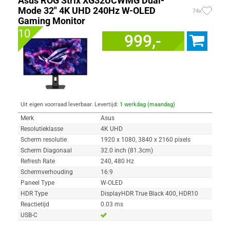
Asus ROG Strix XG32UCWMG Dual-
Mode 32" 4K UHD 240Hz W-OLED
74x
Gaming Monitor
10
999,-
Uit eigen voorraad leverbaar. Levertijd:
1 werkdag (maandag)
Merk
Asus
Resolutieklasse
4K UHD
Scherm resolutie
1920 x 1080, 3840 x 2160 pixels
Scherm Diagonaal
32.0 inch (81.3cm)
Refresh Rate
240, 480 Hz
Schermverhouding
16:9
Paneel Type
W-OLED
HDR Type
DisplayHDR True Black 400, HDR10
Reactietijd
0.03 ms
USB-C