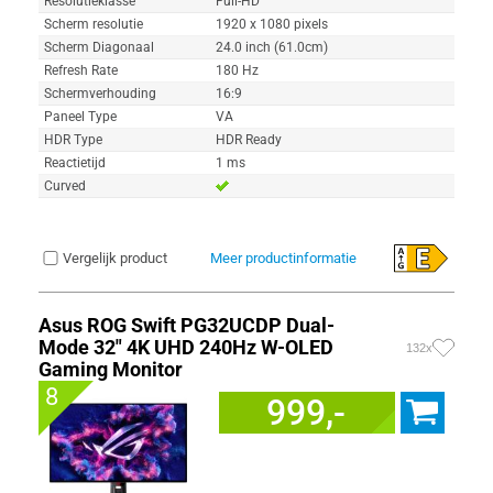
Resolutieklasse
Full-HD
Scherm resolutie
1920 x 1080 pixels
Scherm Diagonaal
24.0 inch (61.0cm)
Refresh Rate
180 Hz
Schermverhouding
16:9
Paneel Type
VA
HDR Type
HDR Ready
Reactietijd
1 ms
Curved
Vergelijk product
Meer productinformatie
Asus ROG Swift PG32UCDP Dual-
Mode 32" 4K UHD 240Hz W-OLED
132x
Gaming Monitor
8
999,-