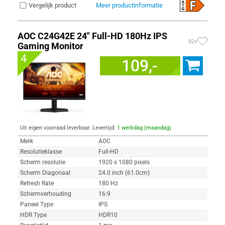
Vergelijk product
Meer productinformatie
AOC C24G42E 24" Full-HD 180Hz IPS
92x
Gaming Monitor
4
109,-
Uit eigen voorraad leverbaar. Levertijd:
1 werkdag (maandag)
Merk
AOC
Resolutieklasse
Full-HD
Scherm resolutie
1920 x 1080 pixels
Scherm Diagonaal
24.0 inch (61.0cm)
Refresh Rate
180 Hz
Schermverhouding
16:9
Paneel Type
IPS
HDR Type
HDR10