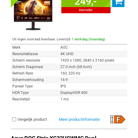
249,-
Aanrader
Uit eigen voorraad leverbaar. Levertijd:
1 werkdag (maandag)
Merk
AOC
Resolutieklasse
4K UHD
Scherm resolutie
1920 x 1080, 3840 x 2160 pixels
Scherm Diagonaal
27.0 inch (68.6cm)
Refresh Rate
160, 320 Hz
Schermverhouding
16:9
Paneel Type
IPS
HDR Type
DisplayHDR 400
Reactietijd
1 ms
Vergelijk product
Meer productinformatie