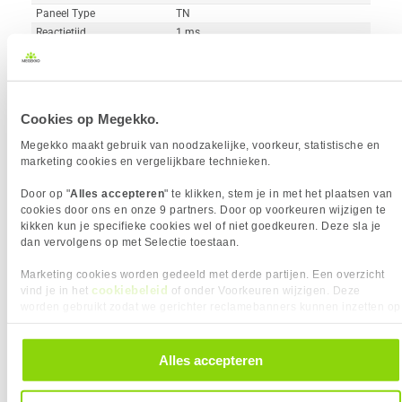
Paneel Type
TN
Reactietijd
1 ms
Vergelijk product
Meer productinformatie
Cookies op Megekko.
Philips Evnia 3000 24M2N3200NF/00
Megekko maakt gebruik van noodzakelijke, voorkeur, statistische en
45x
24" Full-HD 144Hz IPS Gaming Monitor
marketing cookies en vergelijkbare technieken.
6
89,-
Door op "
Alles accepteren
" te klikken, stem je in met het plaatsen van
cookies door ons en onze 9 partners. Door op voorkeuren wijzigen te
kikken kun je specifieke cookies wel of niet goedkeuren. Deze sla je
dan vervolgens op met Selectie toestaan.
Marketing cookies worden gedeeld met derde partijen. Een overzicht
cookiebeleid
vind je in het
of onder Voorkeuren wijzigen. Deze
worden gebruikt zodat we gerichter reclamebanners kunnen inzetten op
Uit eigen voorraad leverbaar. Levertijd:
1 werkdag (maandag)
andere websites. In onze cookievoorkeuren vind je een overzicht van
Merk
Philips
alle cookies. Je kunt je gegeven toestemming altijd intrekken, dit doe je
Resolutieklasse
Full-HD
door in de footer van onze website te klikken op ‘Cookievoorkeuren’
Alles accepteren
onder het kopje ‘Mijn gegevens’.
Scherm resolutie
1920 x 1080 pixels
Scherm Diagonaal
24.0 inch (61.0cm)