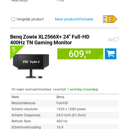
Reactietijd
1 ms
Vergelijk product
Meer productinformatie
Benq Zowie XL2566X+ 24" Full-HD
23x
400Hz TN Gaming Monitor
5
609,
99
Uit eigen voorraad leverbaar. Levertijd:
1 werkdag (maandag)
Merk
Benq
Resolutieklasse
Full-HD
Scherm resolutie
1920 x 1080 pixels
Scherm Diagonaal
24.0 inch (61.0cm)
Refresh Rate
400 Hz
Schermverhouding
16:9