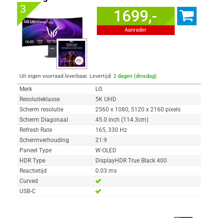
3
1699,-
Aanrader
Uit eigen voorraad leverbaar. Levertijd:
2 dagen (dinsdag)
Merk
LG
Resolutieklasse
5K UHD
Scherm resolutie
2560 x 1080, 5120 x 2160 pixels
Scherm Diagonaal
45.0 inch (114.3cm)
Refresh Rate
165, 330 Hz
Schermverhouding
21:9
Paneel Type
W-OLED
HDR Type
DisplayHDR True Black 400
Reactietijd
0.03 ms
Curved
USB-C