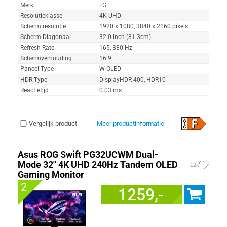
Merk
LG
Resolutieklasse
4K UHD
Scherm resolutie
1920 x 1080, 3840 x 2160 pixels
Scherm Diagonaal
32.0 inch (81.3cm)
Refresh Rate
165, 330 Hz
Schermverhouding
16:9
Paneel Type
W-OLED
HDR Type
DisplayHDR 400, HDR10
Reactietijd
0.03 ms
Vergelijk product
Meer productinformatie
Asus ROG Swift PG32UCWM Dual-
Mode 32" 4K UHD 240Hz Tandem OLED
12x
Gaming Monitor
2
1259,-