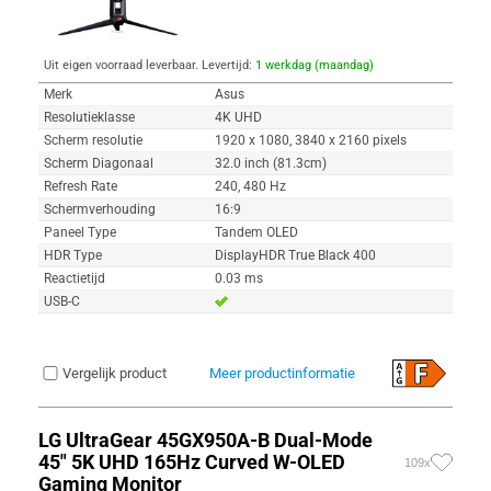
Uit eigen voorraad leverbaar. Levertijd:
1 werkdag (maandag)
Merk
Asus
Resolutieklasse
4K UHD
Scherm resolutie
1920 x 1080, 3840 x 2160 pixels
Scherm Diagonaal
32.0 inch (81.3cm)
Refresh Rate
240, 480 Hz
Schermverhouding
16:9
Paneel Type
Tandem OLED
HDR Type
DisplayHDR True Black 400
Reactietijd
0.03 ms
USB-C
Vergelijk product
Meer productinformatie
LG UltraGear 45GX950A-B Dual-Mode
45" 5K UHD 165Hz Curved W-OLED
109x
Gaming Monitor