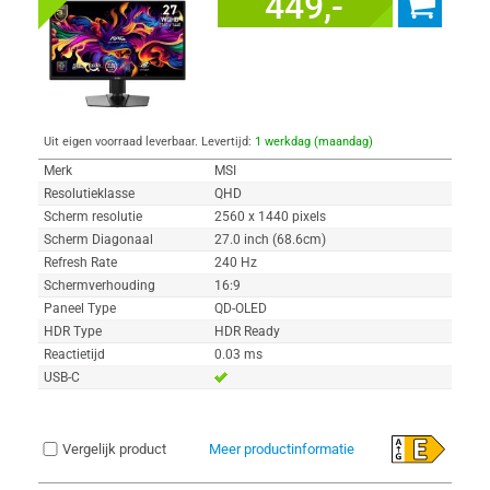
449,-
Uit eigen voorraad leverbaar. Levertijd:
1 werkdag (maandag)
Merk
MSI
Resolutieklasse
QHD
Scherm resolutie
2560 x 1440 pixels
Scherm Diagonaal
27.0 inch (68.6cm)
Refresh Rate
240 Hz
Schermverhouding
16:9
Paneel Type
QD-OLED
HDR Type
HDR Ready
Reactietijd
0.03 ms
USB-C
Vergelijk product
Meer productinformatie