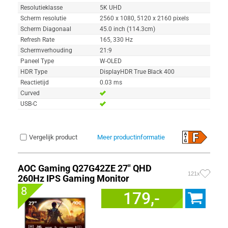
Resolutieklasse
5K UHD
Scherm resolutie
2560 x 1080, 5120 x 2160 pixels
Scherm Diagonaal
45.0 inch (114.3cm)
Refresh Rate
165, 330 Hz
Schermverhouding
21:9
Paneel Type
W-OLED
HDR Type
DisplayHDR True Black 400
Reactietijd
0.03 ms
Curved
USB-C
Vergelijk product
Meer productinformatie
AOC Gaming Q27G42ZE 27" QHD
121x
260Hz IPS Gaming Monitor
8
179,-