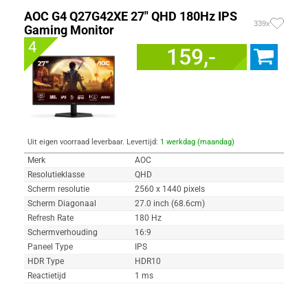
AOC G4 Q27G42XE 27" QHD 180Hz IPS
339x
Gaming Monitor
4
159,-
Uit eigen voorraad leverbaar. Levertijd:
1 werkdag (maandag)
Merk
AOC
Resolutieklasse
QHD
Scherm resolutie
2560 x 1440 pixels
Scherm Diagonaal
27.0 inch (68.6cm)
Refresh Rate
180 Hz
Schermverhouding
16:9
Paneel Type
IPS
HDR Type
HDR10
Reactietijd
1 ms