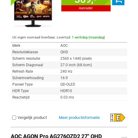
Aanrader
Uit eigen voorraad leverbaar. Levertijd:
1 werkdag (maandag)
Merk
AOC
Resolutieklasse
QHD
Scherm resolutie
2560 x 1440 pixels
Scherm Diagonaal
27.0 inch (68.6cm)
Refresh Rate
240 Hz
Schermverhouding
16:9
Paneel Type
QD-OLED
HDR Type
HDR10
Reactietijd
0.03 ms
Vergelijk product
Meer productinformatie
AOC AGON Pro AG276QZD2 27" QHD