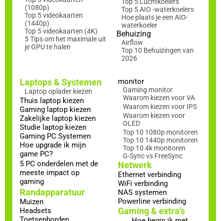
Top 5 Luchtkoelers
(1080p)
Top 5 AIO -waterkoelers
Top 5 videokaarten
Hoe plaats je een AIO-
(1440p)
waterkoeler
Top 5 videokaarten (4K)
Behuizing
5 Tips om het maximale uit
Airflow
je GPU te halen
Top 10 Behuizingen van
2026
Laptops & Systemen
monitor
Gaming monitor
Laptop oplader kiezen
Waarom kiezen voor VA
Thuis laptop kiezen
Waarom kiezen voor IPS
Gaming laptop kiezen
Waarom kiezen voor
Zakelijke laptop kiezen
OLED
Studie laptop kiezen
Top 10 1080p monitoren
Gaming PC Systemen
Top 10 1440p monitoren
Hoe upgrade ik mijn
Top 10 4k monitoren
game PC?
G-Sync vs FreeSync
5 PC onderdelen met de
Netwerk
meeste impact op
Ethernet verbinding
gaming
WiFi verbinding
Randapparatuur
NAS systemen
Powerline verbinding
Muizen
Gaming & extra's
Headsets
Toetsenborden
Hoe begin ik met