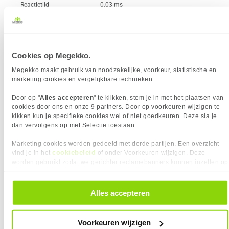
Reactietijd
0.03 ms
USB-C
Vergelijk product
Meer productinformatie
Cookies op Megekko.
Megekko maakt gebruik van noodzakelijke, voorkeur, statistische en
Asus ROG Strix XG27AQWMG 27" QHD
marketing cookies en vergelijkbare technieken.
66x
280Hz W-OLED Gaming Monitor
Door op "
Alles accepteren
" te klikken, stem je in met het plaatsen van
6
575,-
cookies door ons en onze 9 partners. Door op voorkeuren wijzigen te
kikken kun je specifieke cookies wel of niet goedkeuren. Deze sla je
dan vervolgens op met Selectie toestaan.
Marketing cookies worden gedeeld met derde partijen. Een overzicht
cookiebeleid
vind je in het
of onder Voorkeuren wijzigen. Deze
worden gebruikt zodat we gerichter reclamebanners kunnen inzetten op
andere websites. In onze cookievoorkeuren vind je een overzicht van
Uit eigen voorraad leverbaar. Levertijd:
1 werkdag (maandag)
alle cookies. Je kunt je gegeven toestemming altijd intrekken, dit doe je
Merk
Asus
door in de footer van onze website te klikken op ‘Cookievoorkeuren’
Alles accepteren
Resolutieklasse
QHD
onder het kopje ‘Mijn gegevens’.
Scherm resolutie
2560 x 1440 pixels
Scherm Diagonaal
27.0 inch (68.6cm)
Voorkeuren wijzigen