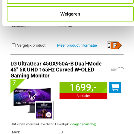
Refresh Rate
280 Hz
Schermverhouding
16:9
Paneel Type
W-OLED
Weigeren
HDR Type
HDR10
Reactietijd
0.03 ms
Vergelijk product
Meer productinformatie
LG UltraGear 45GX950A-B Dual-Mode
45" 5K UHD 165Hz Curved W-OLED
109x
Gaming Monitor
7
1699,-
Aanrader
Uit eigen voorraad leverbaar. Levertijd:
2 dagen (dinsdag)
Merk
LG