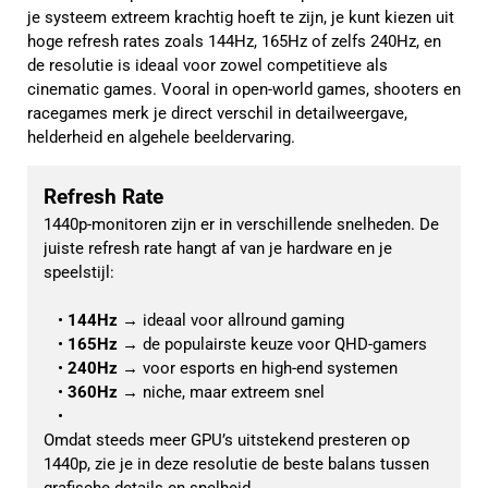
je systeem extreem krachtig hoeft te zijn, je kunt kiezen uit
hoge refresh rates zoals 144Hz, 165Hz of zelfs 240Hz, en
de resolutie is ideaal voor zowel competitieve als
cinematic games. Vooral in open-world games, shooters en
racegames merk je direct verschil in detailweergave,
helderheid en algehele beeldervaring.
Refresh Rate
1440p-monitoren zijn er in verschillende snelheden. De 
juiste refresh rate hangt af van je hardware en je 
speelstijl:
144Hz
 → ideaal voor allround gaming
165Hz
 → de populairste keuze voor QHD-gamers
240Hz
 → voor esports en high-end systemen
360Hz
 → niche, maar extreem snel
Omdat steeds meer GPU’s uitstekend presteren op 
1440p, zie je in deze resolutie de beste balans tussen 
grafische details en snelheid.