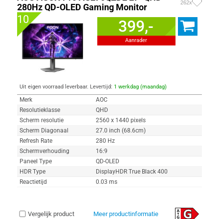
262x
280Hz QD-OLED Gaming Monitor
10
399,-
Aanrader
Uit eigen voorraad leverbaar. Levertijd:
1 werkdag (maandag)
Merk
AOC
Resolutieklasse
QHD
Scherm resolutie
2560 x 1440 pixels
Scherm Diagonaal
27.0 inch (68.6cm)
Refresh Rate
280 Hz
Schermverhouding
16:9
Paneel Type
QD-OLED
HDR Type
DisplayHDR True Black 400
Reactietijd
0.03 ms
Vergelijk product
Meer productinformatie