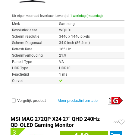
Uit eigen voorraad leverbaar. Levertijd:
1 werkdag (maandag)
Merk
Samsung
Resolutieklasse
WQHD+
Scherm resolutie
3440 x 1440 pixels
Scherm Diagonaal
34.0 inch (86.4cm)
Refresh Rate
165 Hz
Schermverhouding
21:9
Paneel Type
VA
HDR Type
HDR10
Reactietijd
1 ms
Curved
Vergelijk product
Meer productinformatie
MSI MAG 272QP X24 27" QHD 240Hz
72x
QD-OLED Gaming Monitor
3