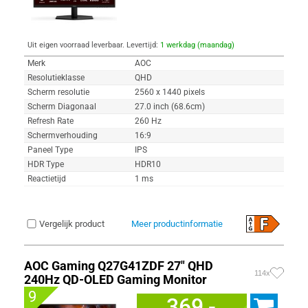
Uit eigen voorraad leverbaar. Levertijd:
1 werkdag (maandag)
Merk
AOC
Resolutieklasse
QHD
Scherm resolutie
2560 x 1440 pixels
Scherm Diagonaal
27.0 inch (68.6cm)
Refresh Rate
260 Hz
Schermverhouding
16:9
Paneel Type
IPS
HDR Type
HDR10
Reactietijd
1 ms
Vergelijk product
Meer productinformatie
AOC Gaming Q27G41ZDF 27" QHD
114x
240Hz QD-OLED Gaming Monitor
9
369,-