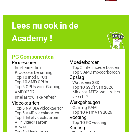
Lees nu ook in de
Academy !
PC Componenten
Moederborden
Processoren
Top 5 Intel moederborden
Intel core ultra
Top 5 AMD moederborden
Processor benaming
Opslag
Top 10 Intel CPU's
Top 10 AMD CPU's
Wat is een SSD
Top 5 CPU's voor Gaming
Top 10 SSD's van 2026
AMD X3D2
Mhz vs MTS: wat is het
verschil?
Intel arrow lake refresh
Werkgeheugen
Videokaarten
Gaming RAM
Top 5 NVIDIA videokaarten
Top 10 Ram van 2026
Top 5 AMD videokaarten
Voeding
Top 5 Intel videokaarten
AI in videokaarten
Top 10 PC voeding
VRAM
Koeling
Top 5 videokaarten