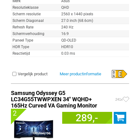
Merk
Asus
Resolutieklasse
QHD
Scherm resolutie
2560 x 1440 pixels
Scherm Diagonaal
27.0 inch (68.6cm)
Refresh Rate
240 Hz
Schermverhouding
16:9
Paneel Type
QD-OLED
HDR Type
HDR10
Reactietijd
0.03 ms
Vergelijk product
Meer productinformatie
Samsung Odyssey G5
LC34G55TWWPXEN 34" WQHD+
241x
165Hz Curved VA Gaming Monitor
2
289,-