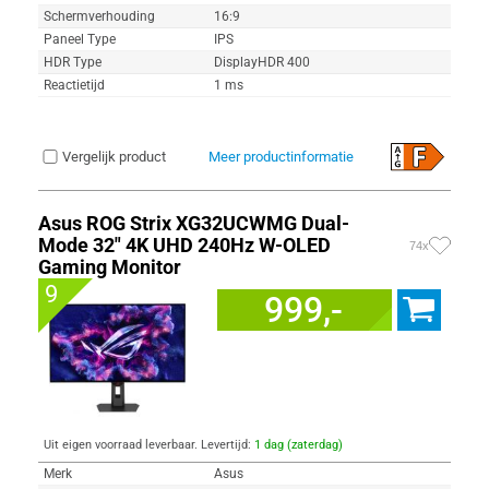
Schermverhouding
16:9
Paneel Type
IPS
HDR Type
DisplayHDR 400
Reactietijd
1 ms
Vergelijk product
Meer productinformatie
Asus ROG Strix XG32UCWMG Dual-
Mode 32" 4K UHD 240Hz W-OLED
74x
Gaming Monitor
9
999,-
Uit eigen voorraad leverbaar. Levertijd:
1 dag (zaterdag)
Merk
Asus