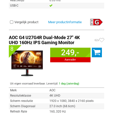
Reactietijd
0.03 ms
USB-C
Vergelijk product
Meer productinformatie
AOC G4 U27G4R Dual-Mode 27" 4K
62x
UHD 160Hz IPS Gaming Monitor
8
249,-
Aanrader
Uit eigen voorraad leverbaar. Levertijd:
1 dag (zaterdag)
Merk
AOC
Resolutieklasse
4K UHD
Scherm resolutie
1920 x 1080, 3840 x 2160 pixels
Scherm Diagonaal
27.0 inch (68.6cm)
Refresh Rate
160, 320 Hz