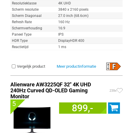
Resolutieklasse
4K UHD
Scherm resolutie
3840 x 2160 pixels
Scherm Diagonaal
27.0 inch (68.6cm)
Refresh Rate
160 Hz
Schermverhouding
16:9
Paneel Type
IPS
HDR Type
DisplayHDR 400
Reactietijd
1 ms
Vergelijk product
Meer productinformatie
Alienware AW3225QF 32" 4K UHD
240Hz Curved QD-OLED Gaming
239x
Monitor
5
899,-