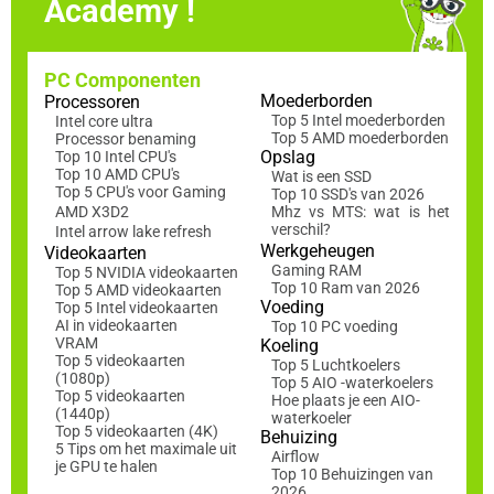
Academy !
PC Componenten
Moederborden
Processoren
Top 5 Intel moederborden
Intel core ultra
Top 5 AMD moederborden
Processor benaming
Opslag
Top 10 Intel CPU's
Top 10 AMD CPU's
Wat is een SSD
Top 5 CPU's voor Gaming
Top 10 SSD's van 2026
AMD X3D2
Mhz vs MTS: wat is het
verschil?
Intel arrow lake refresh
Werkgeheugen
Videokaarten
Gaming RAM
Top 5 NVIDIA videokaarten
Top 10 Ram van 2026
Top 5 AMD videokaarten
Voeding
Top 5 Intel videokaarten
AI in videokaarten
Top 10 PC voeding
VRAM
Koeling
Top 5 videokaarten
Top 5 Luchtkoelers
(1080p)
Top 5 AIO -waterkoelers
Top 5 videokaarten
Hoe plaats je een AIO-
(1440p)
waterkoeler
Top 5 videokaarten (4K)
Behuizing
5 Tips om het maximale uit
Airflow
je GPU te halen
Top 10 Behuizingen van
2026