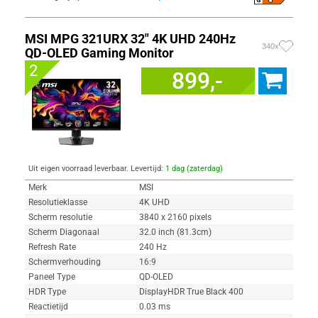
MSI MPG 321URX 32" 4K UHD 240Hz
340x
QD-OLED Gaming Monitor
2
899,-
Uit eigen voorraad leverbaar. Levertijd:
1 dag (zaterdag)
Merk
MSI
Resolutieklasse
4K UHD
Scherm resolutie
3840 x 2160 pixels
Scherm Diagonaal
32.0 inch (81.3cm)
Refresh Rate
240 Hz
Schermverhouding
16:9
Paneel Type
QD-OLED
HDR Type
DisplayHDR True Black 400
Reactietijd
0.03 ms