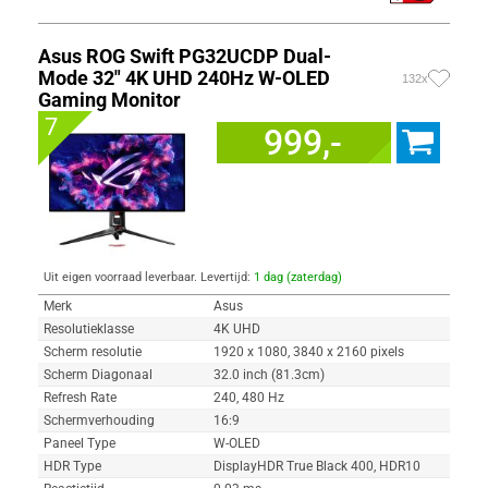
Asus ROG Swift PG32UCDP Dual-
Mode 32" 4K UHD 240Hz W-OLED
132x
Gaming Monitor
7
999,-
Uit eigen voorraad leverbaar. Levertijd:
1 dag (zaterdag)
Merk
Asus
Resolutieklasse
4K UHD
Scherm resolutie
1920 x 1080, 3840 x 2160 pixels
Scherm Diagonaal
32.0 inch (81.3cm)
Refresh Rate
240, 480 Hz
Schermverhouding
16:9
Paneel Type
W-OLED
HDR Type
DisplayHDR True Black 400, HDR10