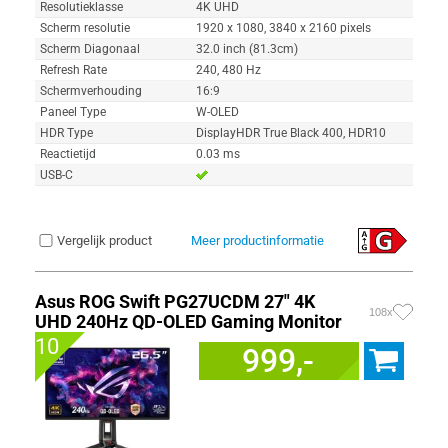
Resolutieklasse
4K UHD
Scherm resolutie
1920 x 1080, 3840 x 2160 pixels
Scherm Diagonaal
32.0 inch (81.3cm)
Refresh Rate
240, 480 Hz
Schermverhouding
16:9
Paneel Type
W-OLED
HDR Type
DisplayHDR True Black 400, HDR10
Reactietijd
0.03 ms
USB-C
Vergelijk product
Meer productinformatie
Asus ROG Swift PG27UCDM 27" 4K
108x
UHD 240Hz QD-OLED Gaming Monitor
10
999,-