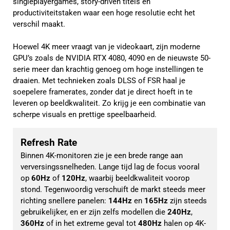
singleplayergames, story-driven titels en
productiviteitstaken waar een hoge resolutie echt het
verschil maakt.
Hoewel 4K meer vraagt van je videokaart, zijn moderne
GPU’s zoals de NVIDIA RTX 4080, 4090 en de nieuwste 50-
serie meer dan krachtig genoeg om hoge instellingen te
draaien. Met technieken zoals DLSS of FSR haal je
soepelere framerates, zonder dat je direct hoeft in te
leveren op beeldkwaliteit. Zo krijg je een combinatie van
scherpe visuals en prettige speelbaarheid.
Refresh Rate
Binnen 4K-monitoren zie je een brede range aan 
verversingssnelheden. Lange tijd lag de focus vooral 
op 
60Hz 
of 
120Hz
, waarbij beeldkwaliteit voorop 
stond. Tegenwoordig verschuift de markt steeds meer 
richting snellere panelen: 
144Hz
 en 
165Hz 
zijn steeds 
gebruikelijker, en er zijn zelfs modellen die 
240Hz
, 
360Hz 
of in het extreme geval tot 
480Hz 
halen op 4K-