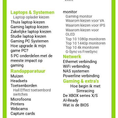
Laptops & Systemen
monitor
Gaming monitor
Laptop oplader kiezen
Waarom kiezen voor VA
Thuis laptop kiezen
Waarom kiezen voor IPS
Gaming laptop kiezen
Waarom kiezen voor
Zakelijke laptop kiezen
OLED
Studie laptop kiezen
Top 10 1080p monitoren
Gaming PC Systemen
Top 10 1440p monitoren
Hoe upgrade ik mijn
Top 10 4k monitoren
game PC?
G-Sync vs FreeSync
5 PC onderdelen met de
Netwerk
meeste impact op
Ethernet verbinding
gaming
WiFi verbinding
Randapparatuur
NAS systemen
Powerline verbinding
Muizen
Gaming & extra's
Headsets
Toetsenborden
Hoe begin ik met
Hall Effect toetsenbord
Simracing
switches
De XBOX series X/S
Microfoons
AI-Ready
Printers
Wat is de BIOS
Webcams
Capture cards