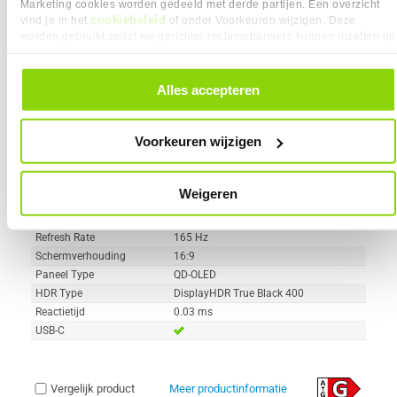
Marketing cookies worden gedeeld met derde partijen. Een overzicht
6
cookiebeleid
599,-
vind je in het
of onder Voorkeuren wijzigen. Deze
worden gebruikt zodat we gerichter reclamebanners kunnen inzetten op
andere websites. In onze cookievoorkeuren vind je een overzicht van
alle cookies. Je kunt je gegeven toestemming altijd intrekken, dit doe je
door in de footer van onze website te klikken op ‘Cookievoorkeuren’
Alles accepteren
onder het kopje ‘Mijn gegevens’.
Voorkeuren wijzigen
Uit eigen voorraad leverbaar. Levertijd:
1 dag (zaterdag)
Merk
MSI
Resolutieklasse
4K UHD
Weigeren
Scherm resolutie
3840 x 2160 pixels
Scherm Diagonaal
32.0 inch (81.3cm)
Refresh Rate
165 Hz
Schermverhouding
16:9
Paneel Type
QD-OLED
HDR Type
DisplayHDR True Black 400
Reactietijd
0.03 ms
USB-C
Vergelijk product
Meer productinformatie