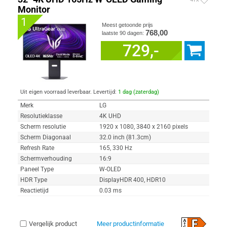
Monitor
1
Meest getoonde prijs
768,00
laatste 90 dagen:
729,-
Uit eigen voorraad leverbaar. Levertijd:
1 dag (zaterdag)
Merk
LG
Resolutieklasse
4K UHD
Scherm resolutie
1920 x 1080, 3840 x 2160 pixels
Scherm Diagonaal
32.0 inch (81.3cm)
Refresh Rate
165, 330 Hz
Schermverhouding
16:9
Paneel Type
W-OLED
HDR Type
DisplayHDR 400, HDR10
Reactietijd
0.03 ms
Vergelijk product
Meer productinformatie