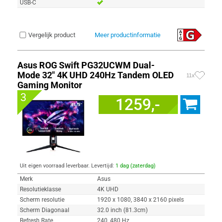
USB-C
Vergelijk product
Meer productinformatie
Asus ROG Swift PG32UCWM Dual-
Mode 32" 4K UHD 240Hz Tandem OLED
11x
Gaming Monitor
3
1259,-
Uit eigen voorraad leverbaar. Levertijd:
1 dag (zaterdag)
Merk
Asus
Resolutieklasse
4K UHD
Scherm resolutie
1920 x 1080, 3840 x 2160 pixels
Scherm Diagonaal
32.0 inch (81.3cm)
Refresh Rate
240, 480 Hz