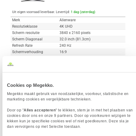
Uit eigen voorraad leverbaar. Levertijd:
1 dag (zaterdag)
Merk
Alienware
Resolutieklasse
4K UHD
Scherm resolutie
3840 x 2160 pixels
Scherm Diagonaal
32.0 inch (81.3cm)
Refresh Rate
240 Hz
Schermverhouding
16:9
Paneel Type
QD-OLED
HDR Type
DisplayHDR 1000, DisplayHDR True
Black 400
Reactietijd
0.03 ms
Curved
Cookies op Megekko.
USB-C
Megekko maakt gebruik van noodzakelijke, voorkeur, statistische en
marketing cookies en vergelijkbare technieken.
Vergelijk product
Meer productinformatie
Door op "
Alles accepteren
" te klikken, stem je in met het plaatsen van
cookies door ons en onze 9 partners. Door op voorkeuren wijzigen te
kikken kun je specifieke cookies wel of niet goedkeuren. Deze sla je
dan vervolgens op met Selectie toestaan.
MSI MAG 321UP 32" 4K UHD 165Hz
57x
QD-OLED Gaming Monitor