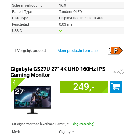
Schermverhouding
16:9
Paneel Type
Tandem OLED
HDR Type
DisplayHDR True Black 400
Reactietijd
0.03 ms
USB-C
Vergelijk product
Meer productinformatie
Gigabyte GS27U 27" 4K UHD 160Hz IPS
37x
Gaming Monitor
4
249,-
Uit eigen voorraad leverbaar. Levertijd:
1 dag (zaterdag)
Merk
Gigabyte