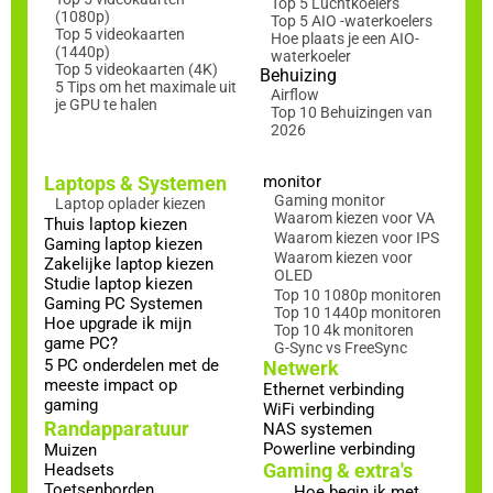
Top 5 Luchtkoelers
(1080p)
Top 5 AIO -waterkoelers
Top 5 videokaarten
Hoe plaats je een AIO-
(1440p)
waterkoeler
Top 5 videokaarten (4K)
Behuizing
5 Tips om het maximale uit
Airflow
je GPU te halen
Top 10 Behuizingen van
2026
Laptops & Systemen
monitor
Gaming monitor
Laptop oplader kiezen
Waarom kiezen voor VA
Thuis laptop kiezen
Waarom kiezen voor IPS
Gaming laptop kiezen
Waarom kiezen voor
Zakelijke laptop kiezen
OLED
Studie laptop kiezen
Top 10 1080p monitoren
Gaming PC Systemen
Top 10 1440p monitoren
Hoe upgrade ik mijn
Top 10 4k monitoren
game PC?
G-Sync vs FreeSync
5 PC onderdelen met de
Netwerk
meeste impact op
Ethernet verbinding
gaming
WiFi verbinding
Randapparatuur
NAS systemen
Powerline verbinding
Muizen
Gaming & extra's
Headsets
Toetsenborden
Hoe begin ik met