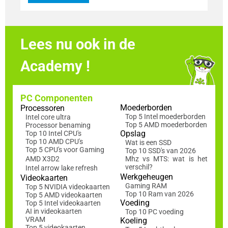
Lees nu ook in de
Academy !
PC Componenten
Moederborden
Processoren
Top 5 Intel moederborden
Intel core ultra
Top 5 AMD moederborden
Processor benaming
Opslag
Top 10 Intel CPU's
Top 10 AMD CPU's
Wat is een SSD
Top 5 CPU's voor Gaming
Top 10 SSD's van 2026
AMD X3D2
Mhz vs MTS: wat is het
verschil?
Intel arrow lake refresh
Werkgeheugen
Videokaarten
Gaming RAM
Top 5 NVIDIA videokaarten
Top 10 Ram van 2026
Top 5 AMD videokaarten
Voeding
Top 5 Intel videokaarten
AI in videokaarten
Top 10 PC voeding
VRAM
Koeling
Top 5 videokaarten