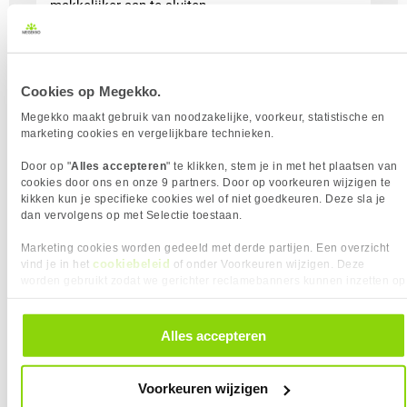
makkelijker aan te sluiten.
Lees meer
Cookies op Megekko.
Megekko maakt gebruik van noodzakelijke, voorkeur, statistische en
marketing cookies en vergelijkbare technieken.
Door op "
Alles accepteren
" te klikken, stem je in met het plaatsen van
cookies door ons en onze 9 partners. Door op voorkeuren wijzigen te
kikken kun je specifieke cookies wel of niet goedkeuren. Deze sla je
dan vervolgens op met Selectie toestaan.
AI-Ready Laptops en meer
Marketing cookies worden gedeeld met derde partijen. Een overzicht
cookiebeleid
vind je in het
of onder Voorkeuren wijzigen. Deze
Een CoPilot+ PC is een nieuwe Windows-laptop
worden gebruikt zodat we gerichter reclamebanners kunnen inzetten op
met ingebouwde AI-functies. Dankzij een speciale
andere websites. In onze cookievoorkeuren vind je een overzicht van
knop op het toetsenbord kun je CoPilot+ direct
alle cookies. Je kunt je gegeven toestemming altijd intrekken, dit doe je
activeren. Deze AI-laptops bieden handige
door in de footer van onze website te klikken op ‘Cookievoorkeuren’
Alles accepteren
onder het kopje ‘Mijn gegevens’.
voordelen ten opzichte van traditionele laptops,
zoals sneller werken, slimme suggesties en
Voorkeuren wijzigen
efficiëntere taken. Wat maakt een CoPilot+ PC-