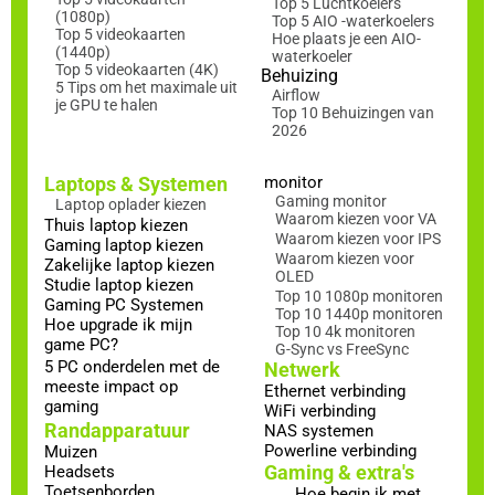
Top 5 Luchtkoelers
(1080p)
Top 5 AIO -waterkoelers
Top 5 videokaarten
Hoe plaats je een AIO-
(1440p)
waterkoeler
Top 5 videokaarten (4K)
Behuizing
5 Tips om het maximale uit
Airflow
je GPU te halen
Top 10 Behuizingen van
2026
Laptops & Systemen
monitor
Gaming monitor
Laptop oplader kiezen
Waarom kiezen voor VA
Thuis laptop kiezen
Waarom kiezen voor IPS
Gaming laptop kiezen
Waarom kiezen voor
Zakelijke laptop kiezen
OLED
Studie laptop kiezen
Top 10 1080p monitoren
Gaming PC Systemen
Top 10 1440p monitoren
Hoe upgrade ik mijn
Top 10 4k monitoren
game PC?
G-Sync vs FreeSync
5 PC onderdelen met de
Netwerk
meeste impact op
Ethernet verbinding
gaming
WiFi verbinding
Randapparatuur
NAS systemen
Powerline verbinding
Muizen
Gaming & extra's
Headsets
Toetsenborden
Hoe begin ik met