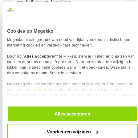
makkelijker aan te sluiten.
Lees meer
Cookies op Megekko.
Megekko maakt gebruik van noodzakelijke, voorkeur, statistische en
marketing cookies en vergelijkbare technieken.
Door op "
Alles accepteren
" te klikken, stem je in met het plaatsen van
cookies door ons en onze 9 partners. Door op voorkeuren wijzigen te
kikken kun je specifieke cookies wel of niet goedkeuren. Deze sla je
dan vervolgens op met Selectie toestaan.
AI-Ready Laptops en meer
Marketing cookies worden gedeeld met derde partijen. Een overzicht
cookiebeleid
vind je in het
of onder Voorkeuren wijzigen. Deze
Een CoPilot+ PC is een nieuwe Windows-laptop
worden gebruikt zodat we gerichter reclamebanners kunnen inzetten op
met ingebouwde AI-functies. Dankzij een speciale
andere websites. In onze cookievoorkeuren vind je een overzicht van
knop op het toetsenbord kun je CoPilot+ direct
alle cookies. Je kunt je gegeven toestemming altijd intrekken, dit doe je
activeren. Deze AI-laptops bieden handige
door in de footer van onze website te klikken op ‘Cookievoorkeuren’
Alles accepteren
onder het kopje ‘Mijn gegevens’.
voordelen ten opzichte van traditionele laptops,
zoals sneller werken, slimme suggesties en
Voorkeuren wijzigen
efficiëntere taken. Wat maakt een CoPilot+ PC-