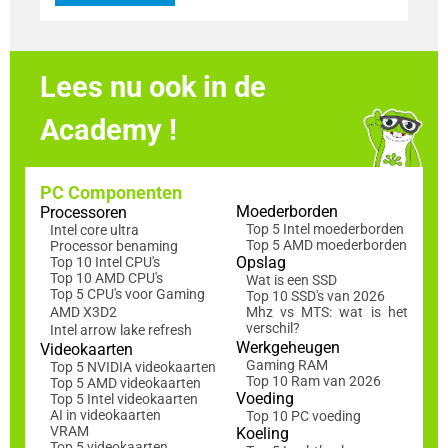
Lees nu ook in de
Academy !
PC Componenten
Moederborden
Processoren
Top 5 Intel moederborden
Intel core ultra
Top 5 AMD moederborden
Processor benaming
Opslag
Top 10 Intel CPU's
Top 10 AMD CPU's
Wat is een SSD
Top 5 CPU's voor Gaming
Top 10 SSD's van 2026
AMD X3D2
Mhz vs MTS: wat is het
verschil?
Intel arrow lake refresh
Werkgeheugen
Videokaarten
Gaming RAM
Top 5 NVIDIA videokaarten
Top 10 Ram van 2026
Top 5 AMD videokaarten
Voeding
Top 5 Intel videokaarten
AI in videokaarten
Top 10 PC voeding
VRAM
Koeling
Top 5 videokaarten