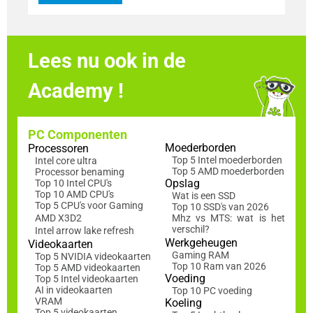
Lees nu ook in de
Academy !
PC Componenten
Moederborden
Processoren
Top 5 Intel moederborden
Intel core ultra
Top 5 AMD moederborden
Processor benaming
Opslag
Top 10 Intel CPU's
Top 10 AMD CPU's
Wat is een SSD
Top 5 CPU's voor Gaming
Top 10 SSD's van 2026
AMD X3D2
Mhz vs MTS: wat is het
verschil?
Intel arrow lake refresh
Werkgeheugen
Videokaarten
Gaming RAM
Top 5 NVIDIA videokaarten
Top 10 Ram van 2026
Top 5 AMD videokaarten
Voeding
Top 5 Intel videokaarten
AI in videokaarten
Top 10 PC voeding
VRAM
Koeling
Top 5 videokaarten