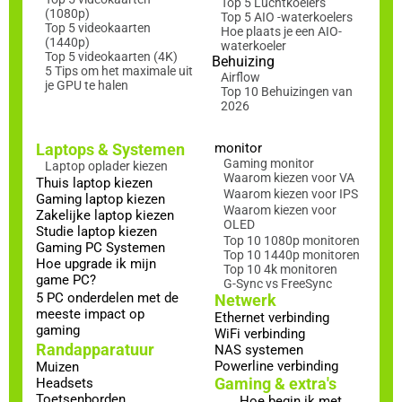
Top 5 Luchtkoelers
(1080p)
Top 5 AIO -waterkoelers
Top 5 videokaarten
Hoe plaats je een AIO-
(1440p)
waterkoeler
Top 5 videokaarten (4K)
Behuizing
5 Tips om het maximale uit
Airflow
je GPU te halen
Top 10 Behuizingen van
2026
Laptops & Systemen
monitor
Gaming monitor
Laptop oplader kiezen
Waarom kiezen voor VA
Thuis laptop kiezen
Waarom kiezen voor IPS
Gaming laptop kiezen
Waarom kiezen voor
Zakelijke laptop kiezen
OLED
Studie laptop kiezen
Top 10 1080p monitoren
Gaming PC Systemen
Top 10 1440p monitoren
Hoe upgrade ik mijn
Top 10 4k monitoren
game PC?
G-Sync vs FreeSync
5 PC onderdelen met de
Netwerk
meeste impact op
Ethernet verbinding
gaming
WiFi verbinding
Randapparatuur
NAS systemen
Powerline verbinding
Muizen
Gaming & extra's
Headsets
Toetsenborden
Hoe begin ik met