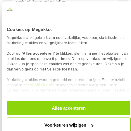
makkelijker aan te sluiten.
Lees meer
Cookies op Megekko.
Megekko maakt gebruik van noodzakelijke, voorkeur, statistische en
marketing cookies en vergelijkbare technieken.
Door op "
Alles accepteren
" te klikken, stem je in met het plaatsen van
cookies door ons en onze 9 partners. Door op voorkeuren wijzigen te
kikken kun je specifieke cookies wel of niet goedkeuren. Deze sla je
dan vervolgens op met Selectie toestaan.
AI-Ready Laptops en meer
Marketing cookies worden gedeeld met derde partijen. Een overzicht
cookiebeleid
vind je in het
of onder Voorkeuren wijzigen. Deze
Een CoPilot+ PC is een nieuwe Windows-laptop
worden gebruikt zodat we gerichter reclamebanners kunnen inzetten op
met ingebouwde AI-functies. Dankzij een speciale
andere websites. In onze cookievoorkeuren vind je een overzicht van
knop op het toetsenbord kun je CoPilot+ direct
alle cookies. Je kunt je gegeven toestemming altijd intrekken, dit doe je
activeren. Deze AI-laptops bieden handige
door in de footer van onze website te klikken op ‘Cookievoorkeuren’
Alles accepteren
onder het kopje ‘Mijn gegevens’.
voordelen ten opzichte van traditionele laptops,
zoals sneller werken, slimme suggesties en
Voorkeuren wijzigen
efficiëntere taken. Wat maakt een CoPilot+ PC-