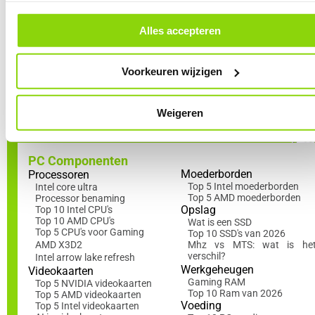
cookievoorkeuren vind je een overzicht van alle cookies. Je kunt je ge
gebruiker. Door vertrouwd te raken met het BIOS haal je niet
toestemming altijd intrekken, dit doe je door in de footer van onze websi
alleen het maximale uit je hardware maar behoud je ook de
klikken op ‘Cookievoorkeuren’ onder het kopje ‘Mijn gegevens’.
Alles accepteren
volledige controle over je PC vanaf het moment dat hij opstart.
Voorkeuren wijzigen
Lees nu ook in de Academy
!
Weigeren
PC Componenten
Moederborden
Processoren
Top 5 Intel moederborden
Intel core ultra
Top 5 AMD moederborden
Processor benaming
Opslag
Top 10 Intel CPU's
Top 10 AMD CPU's
Wat is een SSD
Top 5 CPU's voor Gaming
Top 10 SSD's van 2026
AMD X3D2
Mhz vs MTS: wat is he
verschil?
Intel arrow lake refresh
Werkgeheugen
Videokaarten
Gaming RAM
Top 5 NVIDIA videokaarten
Top 10 Ram van 2026
Top 5 AMD videokaarten
Voeding
Top 5 Intel videokaarten