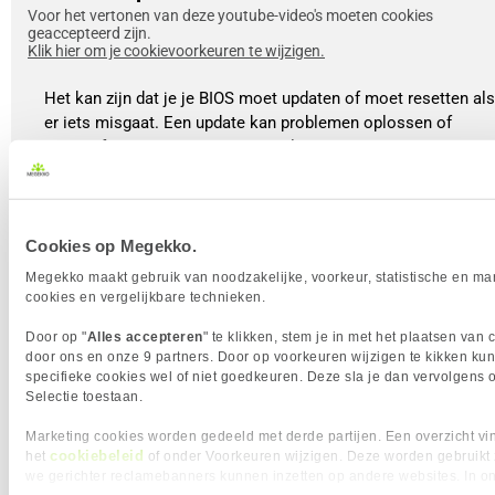
Voor het vertonen van deze youtube-video's moeten cookies
geaccepteerd zijn.
Klik hier om je cookievoorkeuren te wijzigen.
Het kan zijn dat je je BIOS moet updaten of moet resetten als
er iets misgaat. Een update kan problemen oplossen of
nieuwe functies toevoegen, terwijl een reset je BIOS terugzet
naar de fabrieksinstellingen. Er zijn verschillende manieren
om dit te doen: sommigen moederboerden hebben een Reset
knop of een Clear CMOS knop op het moederbord. De tweed
manier is om de batterij van je moederbord te verwijderen en
Cookies op Megekko.
na een korte pauze weer terug te plaatsen. De laatste manier
Megekko maakt gebruik van noodzakelijke, voorkeur, statistische en ma
is door de JBAT-pins te kortsluiten met een schroevendraaier
cookies en vergelijkbare technieken.
terwijl de PC uit staat. Na een reset start je PC opnieuw op
Door op "
Alles accepteren
" te klikken, stem je in met het plaatsen van 
en kom je weer in de first time bootup, waar alles weer terug
door ons en onze 9 partners. Door op voorkeuren wijzigen te kikken kun
staat in de fabrieksinstellingen.
specifieke cookies wel of niet goedkeuren. Deze sla je dan vervolgens 
Selectie toestaan.
Bekijk de video
Marketing cookies worden gedeeld met derde partijen. Een overzicht vin
cookiebeleid
het
of onder Voorkeuren wijzigen. Deze worden gebruikt
we gerichter reclamebanners kunnen inzetten op andere websites. In o
In het kort, het BIOS of UEFI is een handige tool voor iedere PC-