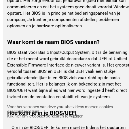
opstart. Het zorgt ervoor dat je hardware goed met elkaar kan
communiceren en dat het systeem goed draait voordat Window
opstart. Het BIOS is in principe het bedieningspaneel van je
computer, Je kunt er je componenten afstellen, problemen
oplossen en je hardware optimaliseren.
Waar komt de naam BIOS vandaan?
BIOS staat voor Basic Input/Output System, Dit is de benaming
die er het meest word gebruikt desondanks dat UEFI of Unified
Extensible Firmware Interface de nieuwer variant is. Het groots
verschil tussen BIOS en UEFI is dat UEFI vaak een stukje
gebruiksvriendelijker is en BIOS zich vaak richt op de basis
functionaliteit. Het is belangerijk om bekend te zijn met het
BIOS/UEFI want bijna alles wat hier word ingesteld heeft direct
invloed om de prestaties en stabiliteit van je systeem.
Voor het vertonen van deze youtube-video's moeten cookies
geaccepteerd zijn.
Hoe kom je in je BIOS/UEFI
Klik hier om je cookievoorkeuren te wijzigen.
Om in de BIOS/UEFI te komen moet je tijdens het opstarten