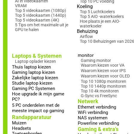
AI in videokaarten
Top 10 PC voeding
VRAM
Koeling
Top 5 videokaarten (1080p)
Top 5 Luchtkoelers
Top 5 videokaarten (1440p)
Top 5 AIO -waterkoelers
Top 5 videokaarten (4K)
Hoe plaats je een AIO-
5 Tips om het maximale uit je
waterkoeler
GPU te halen
Behuizing
Airflow
Top 10 Behuizingen van 202
Laptops & Systemen
monitor
Gaming monitor
Laptop oplader kiezen
Waarom kiezen voor VA
Thuis laptop kiezen
Waarom kiezen voor IPS
Gaming laptop kiezen
Waarom kiezen voor OLED
Zakelijke laptop kiezen
Top 10 1080p monitoren
Studie laptop kiezen
Top 10 1440p monitoren
Gaming PC Systemen
Top 10 4k monitoren
Hoe upgrade ik mijn game
G-Sync vs FreeSync
PC?
Netwerk
5 PC onderdelen met de
Ethernet verbinding
meeste impact op gaming
WiFi verbinding
Randapparatuur
NAS systemen
Muizen
Powerline verbinding
Headsets
Gaming & extra's
Toetsenborden