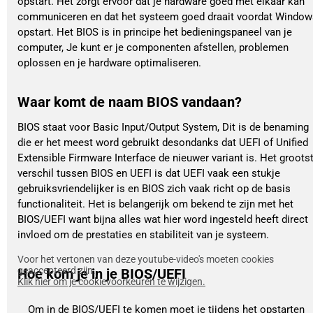
opstart. Het zorgt ervoor dat je hardware goed met elkaar kan
communiceren en dat het systeem goed draait voordat Window
opstart. Het BIOS is in principe het bedieningspaneel van je
computer, Je kunt er je componenten afstellen, problemen
oplossen en je hardware optimaliseren.
Waar komt de naam BIOS vandaan?
BIOS staat voor Basic Input/Output System, Dit is de benaming
die er het meest word gebruikt desondanks dat UEFI of Unified
Extensible Firmware Interface de nieuwer variant is. Het groots
verschil tussen BIOS en UEFI is dat UEFI vaak een stukje
gebruiksvriendelijker is en BIOS zich vaak richt op de basis
functionaliteit. Het is belangerijk om bekend te zijn met het
BIOS/UEFI want bijna alles wat hier word ingesteld heeft direct
invloed om de prestaties en stabiliteit van je systeem.
Voor het vertonen van deze youtube-video's moeten cookies
geaccepteerd zijn.
Hoe kom je in je BIOS/UEFI
Klik hier om je cookievoorkeuren te wijzigen.
Om in de BIOS/UEFI te komen moet je tijdens het opstarten