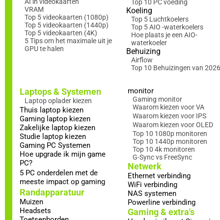
AI in videokaarten
Top 10 PC voeding
VRAM
Koeling
Top 5 videokaarten (1080p)
Top 5 Luchtkoelers
Top 5 videokaarten (1440p)
Top 5 AIO -waterkoelers
Top 5 videokaarten (4K)
Hoe plaats je een AIO-
5 Tips om het maximale uit je
waterkoeler
GPU te halen
Behuizing
Airflow
Top 10 Behuizingen van 202
Laptops & Systemen
monitor
Gaming monitor
Laptop oplader kiezen
Waarom kiezen voor VA
Thuis laptop kiezen
Waarom kiezen voor IPS
Gaming laptop kiezen
Waarom kiezen voor OLED
Zakelijke laptop kiezen
Top 10 1080p monitoren
Studie laptop kiezen
Top 10 1440p monitoren
Gaming PC Systemen
Top 10 4k monitoren
Hoe upgrade ik mijn game
G-Sync vs FreeSync
PC?
Netwerk
5 PC onderdelen met de
Ethernet verbinding
meeste impact op gaming
WiFi verbinding
Randapparatuur
NAS systemen
Muizen
Powerline verbinding
Headsets
Gaming & extra's
Toetsenborden