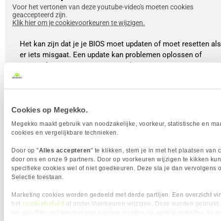
Voor het vertonen van deze youtube-video's moeten cookies
geaccepteerd zijn.
Klik hier om je cookievoorkeuren te wijzigen.
Het kan zijn dat je je BIOS moet updaten of moet resetten als
er iets misgaat. Een update kan problemen oplossen of
nieuwe functies toevoegen, terwijl een reset je BIOS terugzet
naar de fabrieksinstellingen. Er zijn verschillende manieren
om dit te doen: sommigen moederboerden hebben een Reset
knop of een Clear CMOS knop op het moederbord. De tweed
manier is om de batterij van je moederbord te verwijderen en
Cookies op Megekko.
na een korte pauze weer terug te plaatsen. De laatste manier
Megekko maakt gebruik van noodzakelijke, voorkeur, statistische en ma
is door de JBAT-pins te kortsluiten met een schroevendraaier
cookies en vergelijkbare technieken.
terwijl de PC uit staat. Na een reset start je PC opnieuw op
Door op "
Alles accepteren
" te klikken, stem je in met het plaatsen van 
en kom je weer in de first time bootup, waar alles weer terug
door ons en onze 9 partners. Door op voorkeuren wijzigen te kikken kun
staat in de fabrieksinstellingen.
specifieke cookies wel of niet goedkeuren. Deze sla je dan vervolgens 
Selectie toestaan.
Bekijk de video
Marketing cookies worden gedeeld met derde partijen. Een overzicht vin
cookiebeleid
het
of onder Voorkeuren wijzigen. Deze worden gebruikt
we gerichter reclamebanners kunnen inzetten op andere websites. In o
In het kort, het BIOS of UEFI is een handige tool voor iedere PC-