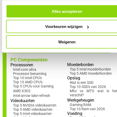
cookievoorkeuren vind je een overzicht van alle cookies. Je kunt je ge
gebruiker. Door vertrouwd te raken met het BIOS haal je niet
toestemming altijd intrekken, dit doe je door in de footer van onze websi
alleen het maximale uit je hardware maar behoud je ook de
klikken op ‘Cookievoorkeuren’ onder het kopje ‘Mijn gegevens’.
Alles accepteren
volledige controle over je PC vanaf het moment dat hij opstart.
Voorkeuren wijzigen
Lees nu ook in de Academy
!
Weigeren
PC Componenten
Moederborden
Processoren
Top 5 Intel moederborden
Intel core ultra
Top 5 AMD moederborden
Processor benaming
Opslag
Top 10 Intel CPU's
Top 10 AMD CPU's
Wat is een SSD
Top 5 CPU's voor Gaming
Top 10 SSD's van 2026
AMD X3D2
Mhz vs MTS: wat is he
verschil?
Intel arrow lake refresh
Werkgeheugen
Videokaarten
Gaming RAM
Top 5 NVIDIA videokaarten
Top 10 Ram van 2026
Top 5 AMD videokaarten
Voeding
Top 5 Intel videokaarten