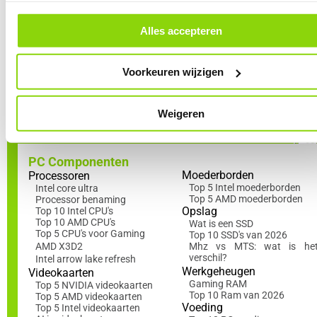
cookievoorkeuren vind je een overzicht van alle cookies. Je kunt je ge
gebruiker. Door vertrouwd te raken met het BIOS haal je niet
toestemming altijd intrekken, dit doe je door in de footer van onze websi
alleen het maximale uit je hardware maar behoud je ook de
klikken op ‘Cookievoorkeuren’ onder het kopje ‘Mijn gegevens’.
Alles accepteren
volledige controle over je PC vanaf het moment dat hij opstart.
Voorkeuren wijzigen
Lees nu ook in de Academy
!
Weigeren
PC Componenten
Moederborden
Processoren
Top 5 Intel moederborden
Intel core ultra
Top 5 AMD moederborden
Processor benaming
Opslag
Top 10 Intel CPU's
Top 10 AMD CPU's
Wat is een SSD
Top 5 CPU's voor Gaming
Top 10 SSD's van 2026
AMD X3D2
Mhz vs MTS: wat is he
verschil?
Intel arrow lake refresh
Werkgeheugen
Videokaarten
Gaming RAM
Top 5 NVIDIA videokaarten
Top 10 Ram van 2026
Top 5 AMD videokaarten
Voeding
Top 5 Intel videokaarten