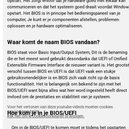
opstart. Het zorgt ervoor dat je hardware goed met elkaar kan
communiceren en dat het systeem goed draait voordat Window
opstart. Het BIOS is in principe het bedieningspaneel van je
computer, Je kunt er je componenten afstellen, problemen
oplossen en je hardware optimaliseren.
Waar komt de naam BIOS vandaan?
BIOS staat voor Basic Input/Output System, Dit is de benaming
die er het meest word gebruikt desondanks dat UEFI of Unified
Extensible Firmware Interface de nieuwer variant is. Het groots
verschil tussen BIOS en UEFI is dat UEFI vaak een stukje
gebruiksvriendelijker is en BIOS zich vaak richt op de basis
functionaliteit. Het is belangerijk om bekend te zijn met het
BIOS/UEFI want bijna alles wat hier word ingesteld heeft direct
invloed om de prestaties en stabiliteit van je systeem.
Voor het vertonen van deze youtube-video's moeten cookies
geaccepteerd zijn.
Hoe kom je in je BIOS/UEFI
Klik hier om je cookievoorkeuren te wijzigen.
Om in de BIOS/UEFI te komen moet je tijdens het opstarten