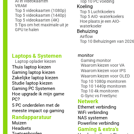
AI in videokaarten
Top 10 PC voeding
VRAM
Koeling
Top 5 videokaarten (1080p)
Top 5 Luchtkoelers
Top 5 videokaarten (1440p)
Top 5 AIO -waterkoelers
Top 5 videokaarten (4K)
Hoe plaats je een AIO-
5 Tips om het maximale uit je
waterkoeler
GPU te halen
Behuizing
Airflow
Top 10 Behuizingen van 202
Laptops & Systemen
monitor
Gaming monitor
Laptop oplader kiezen
Waarom kiezen voor VA
Thuis laptop kiezen
Waarom kiezen voor IPS
Gaming laptop kiezen
Waarom kiezen voor OLED
Zakelijke laptop kiezen
Top 10 1080p monitoren
Studie laptop kiezen
Top 10 1440p monitoren
Gaming PC Systemen
Top 10 4k monitoren
Hoe upgrade ik mijn game
G-Sync vs FreeSync
PC?
Netwerk
5 PC onderdelen met de
Ethernet verbinding
meeste impact op gaming
WiFi verbinding
Randapparatuur
NAS systemen
Muizen
Powerline verbinding
Headsets
Gaming & extra's
Toetsenborden