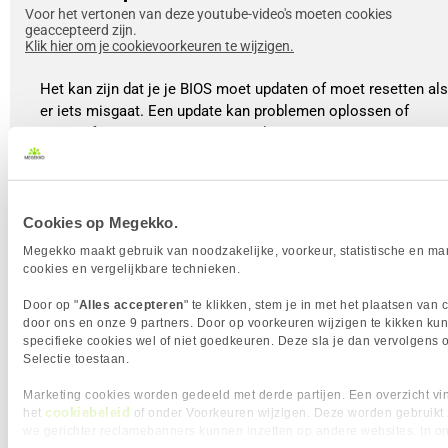
Voor het vertonen van deze youtube-video's moeten cookies
geaccepteerd zijn.
Klik hier om je cookievoorkeuren te wijzigen.
Het kan zijn dat je je BIOS moet updaten of moet resetten als
er iets misgaat. Een update kan problemen oplossen of
nieuwe functies toevoegen, terwijl een reset je BIOS terugzet
naar de fabrieksinstellingen. Er zijn verschillende manieren
om dit te doen: sommigen moederboerden hebben een Reset
knop of een Clear CMOS knop op het moederbord. De tweed
manier is om de batterij van je moederbord te verwijderen en
Cookies op Megekko.
na een korte pauze weer terug te plaatsen. De laatste manier
Megekko maakt gebruik van noodzakelijke, voorkeur, statistische en ma
is door de JBAT-pins te kortsluiten met een schroevendraaier
cookies en vergelijkbare technieken.
terwijl de PC uit staat. Na een reset start je PC opnieuw op
Door op "
Alles accepteren
" te klikken, stem je in met het plaatsen van 
en kom je weer in de first time bootup, waar alles weer terug
door ons en onze 9 partners. Door op voorkeuren wijzigen te kikken kun
staat in de fabrieksinstellingen.
specifieke cookies wel of niet goedkeuren. Deze sla je dan vervolgens 
Selectie toestaan.
Bekijk de video
Marketing cookies worden gedeeld met derde partijen. Een overzicht vin
cookiebeleid
het
of onder Voorkeuren wijzigen. Deze worden gebruikt
we gerichter reclamebanners kunnen inzetten op andere websites. In o
In het kort, het BIOS of UEFI is een handige tool voor iedere PC-