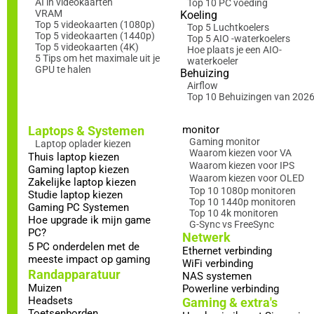
AI in videokaarten
Top 10 PC voeding
VRAM
Koeling
Top 5 videokaarten (1080p)
Top 5 Luchtkoelers
Top 5 videokaarten (1440p)
Top 5 AIO -waterkoelers
Top 5 videokaarten (4K)
Hoe plaats je een AIO-
5 Tips om het maximale uit je
waterkoeler
GPU te halen
Behuizing
Airflow
Top 10 Behuizingen van 202
Laptops & Systemen
monitor
Gaming monitor
Laptop oplader kiezen
Waarom kiezen voor VA
Thuis laptop kiezen
Waarom kiezen voor IPS
Gaming laptop kiezen
Waarom kiezen voor OLED
Zakelijke laptop kiezen
Top 10 1080p monitoren
Studie laptop kiezen
Top 10 1440p monitoren
Gaming PC Systemen
Top 10 4k monitoren
Hoe upgrade ik mijn game
G-Sync vs FreeSync
PC?
Netwerk
5 PC onderdelen met de
Ethernet verbinding
meeste impact op gaming
WiFi verbinding
Randapparatuur
NAS systemen
Muizen
Powerline verbinding
Headsets
Gaming & extra's
Toetsenborden