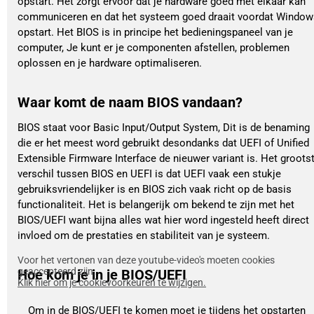
opstart. Het zorgt ervoor dat je hardware goed met elkaar kan
communiceren en dat het systeem goed draait voordat Window
opstart. Het BIOS is in principe het bedieningspaneel van je
computer, Je kunt er je componenten afstellen, problemen
oplossen en je hardware optimaliseren.
Waar komt de naam BIOS vandaan?
BIOS staat voor Basic Input/Output System, Dit is de benaming
die er het meest word gebruikt desondanks dat UEFI of Unified
Extensible Firmware Interface de nieuwer variant is. Het groots
verschil tussen BIOS en UEFI is dat UEFI vaak een stukje
gebruiksvriendelijker is en BIOS zich vaak richt op de basis
functionaliteit. Het is belangerijk om bekend te zijn met het
BIOS/UEFI want bijna alles wat hier word ingesteld heeft direct
invloed om de prestaties en stabiliteit van je systeem.
Voor het vertonen van deze youtube-video's moeten cookies
geaccepteerd zijn.
Hoe kom je in je BIOS/UEFI
Klik hier om je cookievoorkeuren te wijzigen.
Om in de BIOS/UEFI te komen moet je tijdens het opstarten