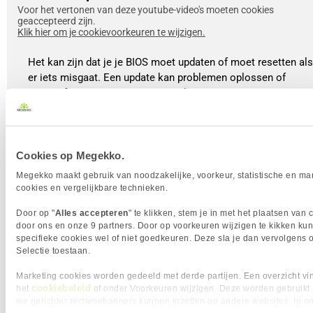
Voor het vertonen van deze youtube-video's moeten cookies
geaccepteerd zijn.
Klik hier om je cookievoorkeuren te wijzigen.
Het kan zijn dat je je BIOS moet updaten of moet resetten als
er iets misgaat. Een update kan problemen oplossen of
nieuwe functies toevoegen, terwijl een reset je BIOS terugzet
naar de fabrieksinstellingen. Er zijn verschillende manieren
om dit te doen: sommigen moederboerden hebben een Reset
knop of een Clear CMOS knop op het moederbord. De tweed
manier is om de batterij van je moederbord te verwijderen en
Cookies op Megekko.
na een korte pauze weer terug te plaatsen. De laatste manier
Megekko maakt gebruik van noodzakelijke, voorkeur, statistische en ma
is door de JBAT-pins te kortsluiten met een schroevendraaier
cookies en vergelijkbare technieken.
terwijl de PC uit staat. Na een reset start je PC opnieuw op
Door op "
Alles accepteren
" te klikken, stem je in met het plaatsen van 
en kom je weer in de first time bootup, waar alles weer terug
door ons en onze 9 partners. Door op voorkeuren wijzigen te kikken kun
staat in de fabrieksinstellingen.
specifieke cookies wel of niet goedkeuren. Deze sla je dan vervolgens 
Selectie toestaan.
Bekijk de video
Marketing cookies worden gedeeld met derde partijen. Een overzicht vin
cookiebeleid
het
of onder Voorkeuren wijzigen. Deze worden gebruikt
we gerichter reclamebanners kunnen inzetten op andere websites. In o
In het kort, het BIOS of UEFI is een handige tool voor iedere PC-