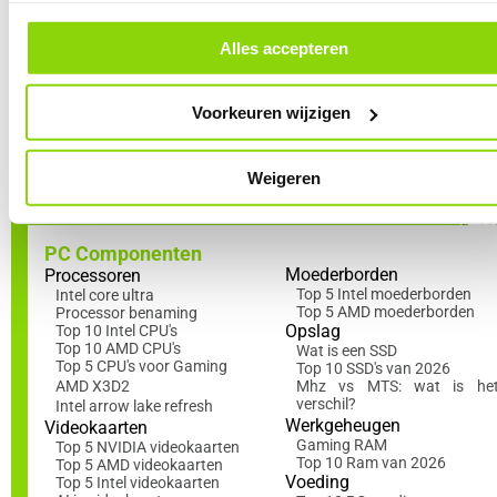
cookievoorkeuren vind je een overzicht van alle cookies. Je kunt je ge
gebruiker. Door vertrouwd te raken met het BIOS haal je niet
toestemming altijd intrekken, dit doe je door in de footer van onze websi
alleen het maximale uit je hardware maar behoud je ook de
klikken op ‘Cookievoorkeuren’ onder het kopje ‘Mijn gegevens’.
Alles accepteren
volledige controle over je PC vanaf het moment dat hij opstart.
Voorkeuren wijzigen
Lees nu ook in de Academy
!
Weigeren
PC Componenten
Moederborden
Processoren
Top 5 Intel moederborden
Intel core ultra
Top 5 AMD moederborden
Processor benaming
Opslag
Top 10 Intel CPU's
Top 10 AMD CPU's
Wat is een SSD
Top 5 CPU's voor Gaming
Top 10 SSD's van 2026
AMD X3D2
Mhz vs MTS: wat is he
verschil?
Intel arrow lake refresh
Werkgeheugen
Videokaarten
Gaming RAM
Top 5 NVIDIA videokaarten
Top 10 Ram van 2026
Top 5 AMD videokaarten
Voeding
Top 5 Intel videokaarten