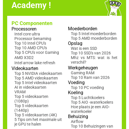
Academy !
PC Componenten
Moederborden
Processoren
Top 5 Intel moederborden
Intel core ultra
Top 5 AMD moederborden
Processor benaming
Opslag
Top 10 Intel CPU's
Top 10 AMD CPU's
Wat is een SSD
Top 5 CPU's voor Gaming
Top 10 SSD's van 2026
AMD X3D2
Mhz vs MTS: wat is het
verschil?
Intel arrow lake refresh
Werkgeheugen
Videokaarten
Gaming RAM
Top 5 NVIDIA videokaarten
Top 10 Ram van 2026
Top 5 AMD videokaarten
Voeding
Top 5 Intel videokaarten
AI in videokaarten
Top 10 PC voeding
VRAM
Koeling
Top 5 videokaarten
Top 5 Luchtkoelers
(1080p)
Top 5 AIO -waterkoelers
Top 5 videokaarten
Hoe plaats je een AIO-
(1440p)
waterkoeler
Top 5 videokaarten (4K)
Behuizing
5 Tips om het maximale uit
Airflow
je GPU te halen
Top 10 Behuizingen van