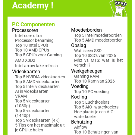
Academy !
PC Componenten
Moederborden
Processoren
Top 5 Intel moederborden
Intel core ultra
Top 5 AMD moederborden
Processor benaming
Opslag
Top 10 Intel CPU's
Top 10 AMD CPU's
Wat is een SSD
Top 5 CPU's voor Gaming
Top 10 SSD's van 2026
AMD X3D2
Mhz vs MTS: wat is het
verschil?
Intel arrow lake refresh
Werkgeheugen
Videokaarten
Gaming RAM
Top 5 NVIDIA videokaarten
Top 10 Ram van 2026
Top 5 AMD videokaarten
Voeding
Top 5 Intel videokaarten
AI in videokaarten
Top 10 PC voeding
VRAM
Koeling
Top 5 videokaarten
Top 5 Luchtkoelers
(1080p)
Top 5 AIO -waterkoelers
Top 5 videokaarten
Hoe plaats je een AIO-
(1440p)
waterkoeler
Top 5 videokaarten (4K)
Behuizing
5 Tips om het maximale uit
Airflow
je GPU te halen
Top 10 Behuizingen van