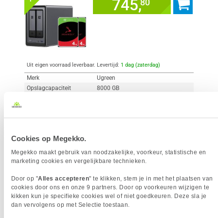
745,
80
Uit eigen voorraad leverbaar. Levertijd:
1 dag (zaterdag)
Merk
Ugreen
Opslagcapaciteit
8000 GB
Harddisk Bays
2 x
Vergelijk product
Meer productinformatie
Cookies op Megekko.
Megekko maakt gebruik van noodzakelijke, voorkeur, statistische en
NAS Starterkit UGREEN DH2300 +
marketing cookies en vergelijkbare technieken.
4x
2x6TB Seagate Ironwolf
Door op "
Alles accepteren
" te klikken, stem je in met het plaatsen van
2
748,-
cookies door ons en onze 9 partners. Door op voorkeuren wijzigen te
kikken kun je specifieke cookies wel of niet goedkeuren. Deze sla je
dan vervolgens op met Selectie toestaan.