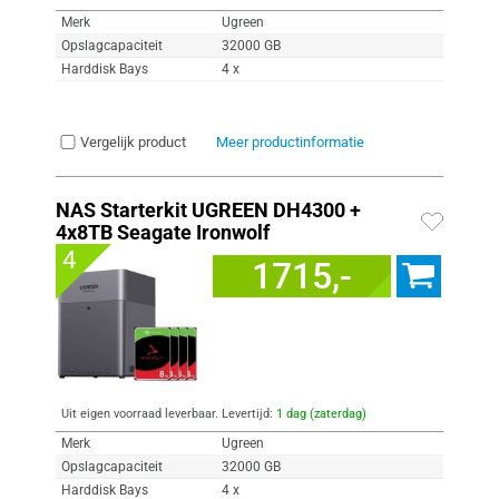
Merk
Ugreen
Opslagcapaciteit
32000 GB
Harddisk Bays
4 x
Vergelijk product
Meer productinformatie
NAS Starterkit UGREEN DH4300 +
4x8TB Seagate Ironwolf
4
1715,-
Uit eigen voorraad leverbaar. Levertijd:
1 dag (zaterdag)
Merk
Ugreen
Opslagcapaciteit
32000 GB
Harddisk Bays
4 x