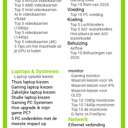
Gaming RAM
Top 5 NVIDIA videokaarten
Top 10 Ram van 2026
Top 5 AMD videokaarten
Voeding
Top 5 Intel videokaarten
AI in videokaarten
Top 10 PC voeding
VRAM
Koeling
Top 5 videokaarten
Top 5 Luchtkoelers
(1080p)
Top 5 AIO -waterkoelers
Top 5 videokaarten
Hoe plaats je een AIO-
(1440p)
waterkoeler
Top 5 videokaarten (4K)
Behuizing
5 Tips om het maximale uit
Airflow
je GPU te halen
Top 10 Behuizingen van
2026
Laptops & Systemen
monitor
Gaming monitor
Laptop oplader kiezen
Waarom kiezen voor VA
Thuis laptop kiezen
Waarom kiezen voor IPS
Gaming laptop kiezen
Waarom kiezen voor
Zakelijke laptop kiezen
OLED
Studie laptop kiezen
Top 10 1080p monitoren
Gaming PC Systemen
Top 10 1440p monitoren
Hoe upgrade ik mijn
Top 10 4k monitoren
game PC?
G-Sync vs FreeSync
5 PC onderdelen met de
Netwerk
meeste impact op
Ethernet verbinding