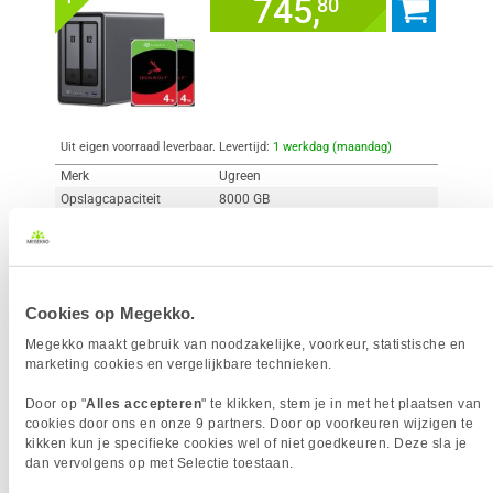
745,
80
Uit eigen voorraad leverbaar. Levertijd:
1 werkdag (maandag)
Merk
Ugreen
Opslagcapaciteit
8000 GB
Harddisk Bays
2 x
Vergelijk product
Meer productinformatie
Cookies op Megekko.
Megekko maakt gebruik van noodzakelijke, voorkeur, statistische en
NAS Starterkit UGREEN DH2300 +
marketing cookies en vergelijkbare technieken.
4x
2x6TB Seagate Ironwolf
Door op "
Alles accepteren
" te klikken, stem je in met het plaatsen van
2
768,-
cookies door ons en onze 9 partners. Door op voorkeuren wijzigen te
kikken kun je specifieke cookies wel of niet goedkeuren. Deze sla je
dan vervolgens op met Selectie toestaan.