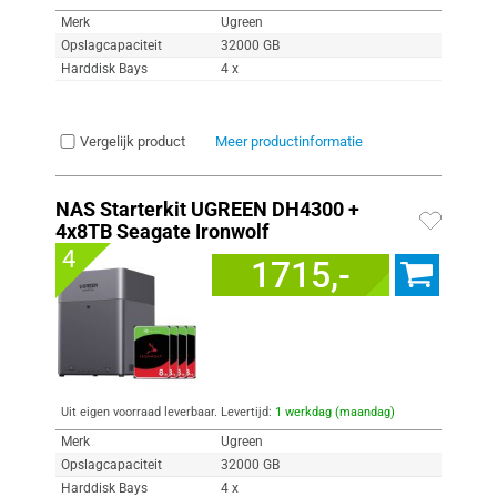
Merk
Ugreen
Opslagcapaciteit
32000 GB
Harddisk Bays
4 x
Vergelijk product
Meer productinformatie
NAS Starterkit UGREEN DH4300 +
4x8TB Seagate Ironwolf
4
1715,-
Uit eigen voorraad leverbaar. Levertijd:
1 werkdag (maandag)
Merk
Ugreen
Opslagcapaciteit
32000 GB
Harddisk Bays
4 x