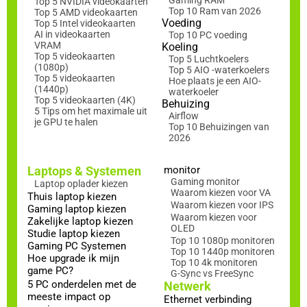
Gaming RAM
Top 5 NVIDIA videokaarten
Top 10 Ram van 2026
Top 5 AMD videokaarten
Voeding
Top 5 Intel videokaarten
AI in videokaarten
Top 10 PC voeding
VRAM
Koeling
Top 5 videokaarten
Top 5 Luchtkoelers
(1080p)
Top 5 AIO -waterkoelers
Top 5 videokaarten
Hoe plaats je een AIO-
(1440p)
waterkoeler
Top 5 videokaarten (4K)
Behuizing
5 Tips om het maximale uit
Airflow
je GPU te halen
Top 10 Behuizingen van
2026
Laptops & Systemen
monitor
Gaming monitor
Laptop oplader kiezen
Waarom kiezen voor VA
Thuis laptop kiezen
Waarom kiezen voor IPS
Gaming laptop kiezen
Waarom kiezen voor
Zakelijke laptop kiezen
OLED
Studie laptop kiezen
Top 10 1080p monitoren
Gaming PC Systemen
Top 10 1440p monitoren
Hoe upgrade ik mijn
Top 10 4k monitoren
game PC?
G-Sync vs FreeSync
5 PC onderdelen met de
Netwerk
meeste impact op
Ethernet verbinding