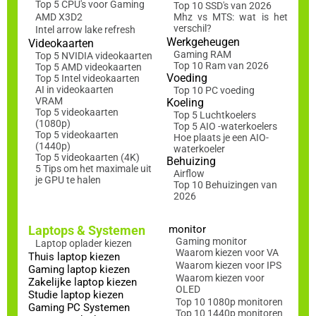
Top 5 CPU's voor Gaming
Top 10 SSD's van 2026
AMD X3D2
Mhz vs MTS: wat is het
verschil?
Intel arrow lake refresh
Werkgeheugen
Videokaarten
Gaming RAM
Top 5 NVIDIA videokaarten
Top 10 Ram van 2026
Top 5 AMD videokaarten
Voeding
Top 5 Intel videokaarten
AI in videokaarten
Top 10 PC voeding
VRAM
Koeling
Top 5 videokaarten
Top 5 Luchtkoelers
(1080p)
Top 5 AIO -waterkoelers
Top 5 videokaarten
Hoe plaats je een AIO-
(1440p)
waterkoeler
Top 5 videokaarten (4K)
Behuizing
5 Tips om het maximale uit
Airflow
je GPU te halen
Top 10 Behuizingen van
2026
Laptops & Systemen
monitor
Gaming monitor
Laptop oplader kiezen
Waarom kiezen voor VA
Thuis laptop kiezen
Waarom kiezen voor IPS
Gaming laptop kiezen
Waarom kiezen voor
Zakelijke laptop kiezen
OLED
Studie laptop kiezen
Top 10 1080p monitoren
Gaming PC Systemen
Top 10 1440p monitoren