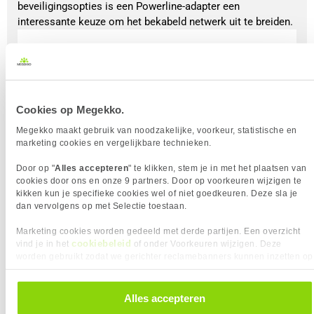
beveiligingsopties is een Powerline-adapter een
interessante keuze om het bekabeld netwerk uit te breiden.
Top 5 Powerline-adapters (2025)
TP-LINK Powerline TL-PA7017P
21x
KIT
Cookies op Megekko.
1
59,
95
Megekko maakt gebruik van noodzakelijke, voorkeur, statistische en
marketing cookies en vergelijkbare technieken.
Door op "
Alles accepteren
" te klikken, stem je in met het plaatsen van
cookies door ons en onze 9 partners. Door op voorkeuren wijzigen te
kikken kun je specifieke cookies wel of niet goedkeuren. Deze sla je
dan vervolgens op met Selectie toestaan.
Uit eigen voorraad leverbaar. Levertijd:
1 werkdag (maandag)
Aantal homeplugs
2
Marketing cookies worden gedeeld met derde partijen. Een overzicht
Aantal LAN poorten
1
cookiebeleid
vind je in het
of onder Voorkeuren wijzigen. Deze
worden gebruikt zodat we gerichter reclamebanners kunnen inzetten op
Snelheid LAN poort
1000 Mbps
andere websites. In onze cookievoorkeuren vind je een overzicht van
alle cookies. Je kunt je gegeven toestemming altijd intrekken, dit doe je
door in de footer van onze website te klikken op ‘Cookievoorkeuren’
Alles accepteren
Vergelijk product
Meer productinformatie
onder het kopje ‘Mijn gegevens’.