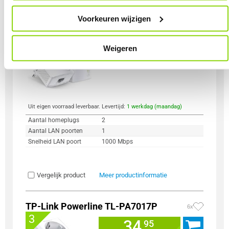
Voorkeuren wijzigen
TP-Link Powerline Kit TL-PA7017
12x
2
45,
95
Weigeren
Uit eigen voorraad leverbaar. Levertijd:
1 werkdag (maandag)
Aantal homeplugs
2
Aantal LAN poorten
1
Snelheid LAN poort
1000 Mbps
Vergelijk product
Meer productinformatie
TP-Link Powerline TL-PA7017P
6x
3
34,
95