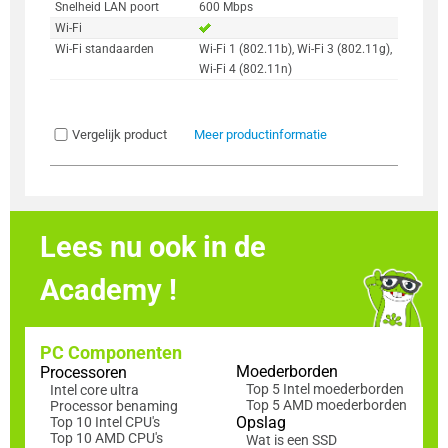
Snelheid LAN poort
600 Mbps
Wi-Fi
Wi-Fi standaarden
Wi-Fi 1 (802.11b), Wi-Fi 3 (802.11g),
Wi-Fi 4 (802.11n)
Vergelijk product
Meer productinformatie
Lees nu ook in de
Academy !
PC Componenten
Moederborden
Processoren
Top 5 Intel moederborden
Intel core ultra
Top 5 AMD moederborden
Processor benaming
Opslag
Top 10 Intel CPU's
Top 10 AMD CPU's
Wat is een SSD