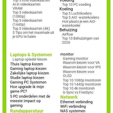
Voeding
Top 5 Intel videokaarten
AI in videokaarten
Top 10 PC voeding
VRAM
Koeling
Top 5 videokaarten
Top 5 Luchtkoelers
(1080p)
Top 5 AIO -waterkoelers
Top 5 videokaarten
Hoe plaats je een AIO-
(1440p)
waterkoeler
Top 5 videokaarten (4K)
Behuizing
5 Tips om het maximale uit
Airflow
je GPU te halen
Top 10 Behuizingen van
2026
Laptops & Systemen
monitor
Gaming monitor
Laptop oplader kiezen
Waarom kiezen voor VA
Thuis laptop kiezen
Waarom kiezen voor IPS
Gaming laptop kiezen
Waarom kiezen voor
Zakelijke laptop kiezen
OLED
Studie laptop kiezen
Top 10 1080p monitoren
Gaming PC Systemen
Top 10 1440p monitoren
Hoe upgrade ik mijn
Top 10 4k monitoren
game PC?
G-Sync vs FreeSync
5 PC onderdelen met de
Netwerk
meeste impact op
Ethernet verbinding
gaming
WiFi verbinding
Randapparatuur
NAS systemen