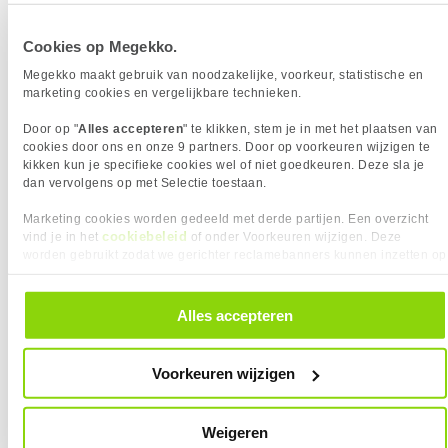
Cookies op Megekko.
TP-Link Powerline Kit TL-PA7017
12x
Megekko maakt gebruik van noodzakelijke, voorkeur, statistische en
2
45,
95
marketing cookies en vergelijkbare technieken.
Door op "
Alles accepteren
" te klikken, stem je in met het plaatsen van
Uit eigen voorraad leverbaar. Levertijd:
1 werkdag (maandag)
cookies door ons en onze 9 partners. Door op voorkeuren wijzigen te
Aantal homeplugs
2
kikken kun je specifieke cookies wel of niet goedkeuren. Deze sla je
Aantal LAN poorten
1
dan vervolgens op met Selectie toestaan.
Snelheid LAN poort
1000 Mbps
Marketing cookies worden gedeeld met derde partijen. Een overzicht
cookiebeleid
vind je in het
of onder Voorkeuren wijzigen. Deze
worden gebruikt zodat we gerichter reclamebanners kunnen inzetten op
Vergelijk product
Meer productinformatie
andere websites. In onze cookievoorkeuren vind je een overzicht van
alle cookies. Je kunt je gegeven toestemming altijd intrekken, dit doe je
door in de footer van onze website te klikken op ‘Cookievoorkeuren’
Alles accepteren
TP-Link Powerline TL-PA7017P
6x
onder het kopje ‘Mijn gegevens’.
3
34,
95
Voorkeuren wijzigen
Uit voorraad leverbaar. Levertijd:
3 dagen (woensdag)
Aantal homeplugs
1
Weigeren
Aantal LAN poorten
1