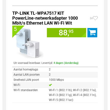
TP-LINK TL-WPA7517 KIT
PowerLine-netwerkadapter 1000
2x
Mbit/s Ethernet LAN Wi-Fi Wit
5
88,
95
Uit voorraad leverbaar. Levertijd:
4 dagen (donderdag)
Aantal homeplugs
2
Aantal LAN poorten
2
Snelheid LAN poort
1000 Mbps
Wi-Fi
Wi-Fi standaarden
Wi-Fi 1 (802.11b), Wi-Fi 2 (802.11a),
Wi-Fi 3 (802.11g), Wi-Fi 4 (802.11n),
Wi-Fi 5 (802.11ac)