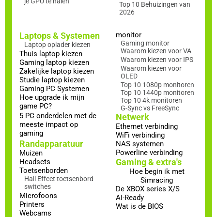
je GPU te halen
Top 10 Behuizingen van
2026
Laptops & Systemen
monitor
Gaming monitor
Laptop oplader kiezen
Waarom kiezen voor VA
Thuis laptop kiezen
Waarom kiezen voor IPS
Gaming laptop kiezen
Waarom kiezen voor
Zakelijke laptop kiezen
OLED
Studie laptop kiezen
Top 10 1080p monitoren
Gaming PC Systemen
Top 10 1440p monitoren
Hoe upgrade ik mijn
Top 10 4k monitoren
game PC?
G-Sync vs FreeSync
5 PC onderdelen met de
Netwerk
meeste impact op
Ethernet verbinding
gaming
WiFi verbinding
Randapparatuur
NAS systemen
Powerline verbinding
Muizen
Gaming & extra's
Headsets
Toetsenborden
Hoe begin ik met
Hall Effect toetsenbord
Simracing
switches
De XBOX series X/S
Microfoons
AI-Ready
Printers
Wat is de BIOS
Webcams