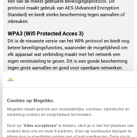
een van de meest gebruikte beveiligingsprotocol. Dit
protocol maakt gebruik van AES (Advanced Encryption
Standard) en biedt sterke bescherming tegen aanvallen of
inbreuken.
WPA3 (Wifi Protected Acces 3)
Dit is de nieuwste versie van het WPA protocol en biedt nog
betere beveiligingsfuncties, waaronder de mogelijkheid om
elk apparaat wat verbinding maakt met het netwerk een
eigen versleuteling te geven. Dit is een goede bescherming
tegen grote aanvallen en goed voor openbare netwerken.
802.1X/EAP (Extensible Authentication Protocol)
Dit protocol wordt vooral gebruikt in zakelijke omgevingen
en is een geavanceerde manier voor het versleutelen van
Cookies op Megekko.
gegevens. Dit protocol maakt gebruik van een RADIUS-
server voor de authenticatie en biedt een gedetailleerde
Megekko maakt gebruik van noodzakelijke, voorkeur, statistische en
controle over wie toegang heeft toch het netwerk.
marketing cookies en vergelijkbare technieken.
Door op "
Alles accepteren
" te klikken, stem je in met het plaatsen van
cookies door ons en onze 9 partners. Door op voorkeuren wijzigen te
kikken kun je specifieke cookies wel of niet goedkeuren. Deze sla je