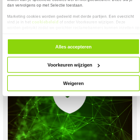
dan vervolgens op met Selectie toestaan.
Marketing cookies worden gedeeld met derde partijen. Een overzicht
cookiebeleid
vind je in het
of onder Voorkeuren wijzigen. Deze
worden gebruikt zodat we gerichter reclamebanners kunnen inzetten op
andere websites. In onze cookievoorkeuren vind je een overzicht van
alle cookies. Je kunt je gegeven toestemming altijd intrekken, dit doe je
door in de footer van onze website te klikken op ‘Cookievoorkeuren’
Alles accepteren
onder het kopje ‘Mijn gegevens’.
Voorkeuren wijzigen
Weigeren