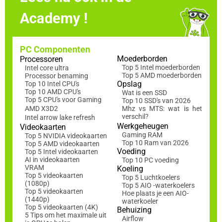
Academy !
PC Componenten
Moederborden
Processoren
Top 5 Intel moederborden
Intel core ultra
Top 5 AMD moederborden
Processor benaming
Opslag
Top 10 Intel CPU's
Top 10 AMD CPU's
Wat is een SSD
Top 5 CPU's voor Gaming
Top 10 SSD's van 2026
AMD X3D2
Mhz vs MTS: wat is het
verschil?
Intel arrow lake refresh
Werkgeheugen
Videokaarten
Gaming RAM
Top 5 NVIDIA videokaarten
Top 10 Ram van 2026
Top 5 AMD videokaarten
Voeding
Top 5 Intel videokaarten
AI in videokaarten
Top 10 PC voeding
VRAM
Koeling
Top 5 videokaarten
Top 5 Luchtkoelers
(1080p)
Top 5 AIO -waterkoelers
Top 5 videokaarten
Hoe plaats je een AIO-
(1440p)
waterkoeler
Top 5 videokaarten (4K)
Behuizing
5 Tips om het maximale uit
Airflow