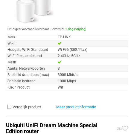
Uit eigen voorraad leverbaar. Levertijd:
1 dag (vrijdag)
Merk
TP-LINK
Wi-Fi
Hoogste Wi-Fi Standaard
Wi-Fi 6 (802.11ax)
Wi-Fi Frequentieband
2.4GHz, 5GHz
Mesh
Aantal Netwerkpoorten
3
Snelheid draadloos (max)
3000 Mbit/s
Snelheid bedraad
1000 Mbps
Kleur Product
Wit
Vergelijk product
Meer productinformatie
Ubiquiti UniFi Dream Machine Special
82x
Edition router