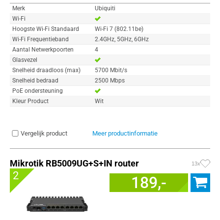
Merk
Ubiquiti
Wi-Fi
Hoogste Wi-Fi Standaard
Wi-Fi 7 (802.11be)
Wi-Fi Frequentieband
2.4GHz, 5GHz, 6GHz
Aantal Netwerkpoorten
4
Glasvezel
Snelheid draadloos (max)
5700 Mbit/s
Snelheid bedraad
2500 Mbps
PoE ondersteuning
Kleur Product
Wit
Vergelijk product
Meer productinformatie
Mikrotik RB5009UG+S+IN router
13x
2
189,-