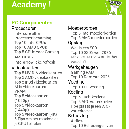
Academy !
PC Componenten
Moederborden
Processoren
Top 5 Intel moederborden
Intel core ultra
Top 5 AMD moederborden
Processor benaming
Opslag
Top 10 Intel CPU's
Top 10 AMD CPU's
Wat is een SSD
Top 5 CPU's voor Gaming
Top 10 SSD's van 2026
AMD X3D2
Mhz vs MTS: wat is het
verschil?
Intel arrow lake refresh
Werkgeheugen
Videokaarten
Gaming RAM
Top 5 NVIDIA videokaarten
Top 10 Ram van 2026
Top 5 AMD videokaarten
Voeding
Top 5 Intel videokaarten
AI in videokaarten
Top 10 PC voeding
VRAM
Koeling
Top 5 videokaarten
Top 5 Luchtkoelers
(1080p)
Top 5 AIO -waterkoelers
Top 5 videokaarten
Hoe plaats je een AIO-
(1440p)
waterkoeler
Top 5 videokaarten (4K)
Behuizing
5 Tips om het maximale uit
Airflow
je GPU te halen
Top 10 Behuizingen van