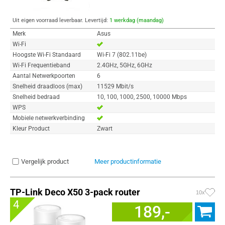
Uit eigen voorraad leverbaar. Levertijd:
1 werkdag (maandag)
Merk
Asus
Wi-Fi
Hoogste Wi-Fi Standaard
Wi-Fi 7 (802.11be)
Wi-Fi Frequentieband
2.4GHz, 5GHz, 6GHz
Aantal Netwerkpoorten
6
Snelheid draadloos (max)
11529 Mbit/s
Snelheid bedraad
10, 100, 1000, 2500, 10000 Mbps
WPS
Mobiele netwerkverbinding
Kleur Product
Zwart
Vergelijk product
Meer productinformatie
TP-Link Deco X50 3-pack router
10x
4
189,-