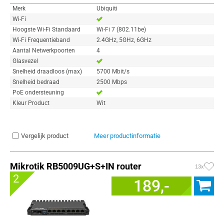
Merk
Ubiquiti
Wi-Fi
Hoogste Wi-Fi Standaard
Wi-Fi 7 (802.11be)
Wi-Fi Frequentieband
2.4GHz, 5GHz, 6GHz
Aantal Netwerkpoorten
4
Glasvezel
Snelheid draadloos (max)
5700 Mbit/s
Snelheid bedraad
2500 Mbps
PoE ondersteuning
Kleur Product
Wit
Vergelijk product
Meer productinformatie
Mikrotik RB5009UG+S+IN router
13x
2
189,-