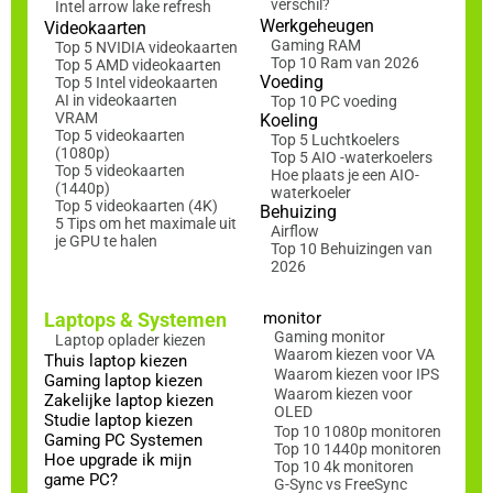
verschil?
Intel arrow lake refresh
Werkgeheugen
Videokaarten
Gaming RAM
Top 5 NVIDIA videokaarten
Top 10 Ram van 2026
Top 5 AMD videokaarten
Voeding
Top 5 Intel videokaarten
AI in videokaarten
Top 10 PC voeding
VRAM
Koeling
Top 5 videokaarten
Top 5 Luchtkoelers
(1080p)
Top 5 AIO -waterkoelers
Top 5 videokaarten
Hoe plaats je een AIO-
(1440p)
waterkoeler
Top 5 videokaarten (4K)
Behuizing
5 Tips om het maximale uit
Airflow
je GPU te halen
Top 10 Behuizingen van
2026
Laptops & Systemen
monitor
Gaming monitor
Laptop oplader kiezen
Waarom kiezen voor VA
Thuis laptop kiezen
Waarom kiezen voor IPS
Gaming laptop kiezen
Waarom kiezen voor
Zakelijke laptop kiezen
OLED
Studie laptop kiezen
Top 10 1080p monitoren
Gaming PC Systemen
Top 10 1440p monitoren
Hoe upgrade ik mijn
Top 10 4k monitoren
game PC?
G-Sync vs FreeSync