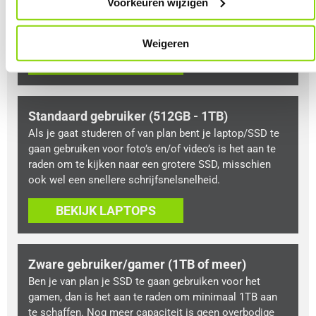
hebt ook de mogelijkheid om bestanden op te slaan,
Voorkeuren wijzigen
maar het is aan te raden om via een online cloud te
werken voor veel bestanden.
Weigeren
BEKIJK LAPTOPS
Standaard gebruiker (512GB - 1TB)
Als je gaat studeren of van plan bent je laptop/SSD te
gaan gebruiken voor foto’s en/of video’s is het aan te
raden om te kijken naar een grotere SSD, misschien
ook wel een snellere schrijfsnelsnelheid.
BEKIJK LAPTOPS
Zware gebruiker/gamer (1TB of meer)
Ben je van plan je SSD te gaan gebruiken voor het
gamen, dan is het aan te raden om minimaal 1TB aan
te schaffen. Nog meer capaciteit is geen overbodige