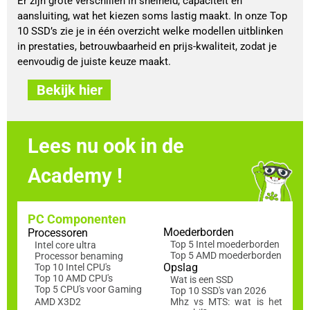
Er zijn grote verschillen in snelheid, capaciteit en
aansluiting, wat het kiezen soms lastig maakt. In onze Top
10 SSD’s zie je in één overzicht welke modellen uitblinken
in prestaties, betrouwbaarheid en prijs-kwaliteit, zodat je
eenvoudig de juiste keuze maakt.
Bekijk hier
Lees nu ook in de
Academy !
PC Componenten
Moederborden
Processoren
Top 5 Intel moederborden
Intel core ultra
Top 5 AMD moederborden
Processor benaming
Opslag
Top 10 Intel CPU's
Top 10 AMD CPU's
Wat is een SSD
Top 5 CPU's voor Gaming
Top 10 SSD's van 2026
AMD X3D2
Mhz vs MTS: wat is het