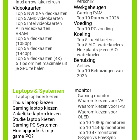
verschil?
Intel arrow lake refresh
Werkgeheugen
Videokaarten
Gaming RAM
Top 5 NVIDIA videokaarten
Top 10 Ram van 2026
Top 5 AMD videokaarten
Voeding
Top 5 Intel videokaarten
AI in videokaarten
Top 10 PC voeding
VRAM
Koeling
Top 5 videokaarten
Top 5 Luchtkoelers
(1080p)
Top 5 AIO -waterkoelers
Top 5 videokaarten
Hoe plaats je een AIO-
(1440p)
waterkoeler
Top 5 videokaarten (4K)
Behuizing
5 Tips om het maximale uit
Airflow
je GPU te halen
Top 10 Behuizingen van
2026
Laptops & Systemen
monitor
Gaming monitor
Laptop oplader kiezen
Waarom kiezen voor VA
Thuis laptop kiezen
Waarom kiezen voor IPS
Gaming laptop kiezen
Waarom kiezen voor
Zakelijke laptop kiezen
OLED
Studie laptop kiezen
Top 10 1080p monitoren
Gaming PC Systemen
Top 10 1440p monitoren
Hoe upgrade ik mijn
Top 10 4k monitoren
game PC?
G-Sync vs FreeSync