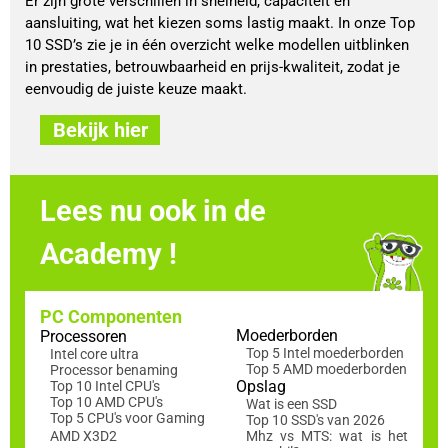
Er zijn grote verschillen in snelheid, capaciteit en
aansluiting, wat het kiezen soms lastig maakt. In onze Top
10 SSD’s zie je in één overzicht welke modellen uitblinken
in prestaties, betrouwbaarheid en prijs-kwaliteit, zodat je
eenvoudig de juiste keuze maakt.
Bekijk hier
Lees nu ook in de
Academy !
PC Componenten
Moederborden
Processoren
Top 5 Intel moederborden
Intel core ultra
Top 5 AMD moederborden
Processor benaming
Opslag
Top 10 Intel CPU's
Top 10 AMD CPU's
Wat is een SSD
Top 5 CPU's voor Gaming
Top 10 SSD's van 2026
AMD X3D2
Mhz vs MTS: wat is het