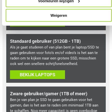
hebt ook de mogelijkheid om bestanden op te slaan,
Voorkeuren wijzigen
maar het is aan te raden om via een online cloud te
werken voor veel bestanden.
Weigeren
BEKIJK LAPTOPS
Standaard gebruiker (512GB - 1TB)
Als je gaat studeren of van plan bent je laptop/SSD te
gaan gebruiken voor foto’s en/of video’s is het aan te
raden om te kijken naar een grotere SSD, misschien
ook wel een snellere schrijfsnelsnelheid.
BEKIJK LAPTOPS
Zware gebruiker/gamer (1TB of meer)
Ben je van plan je SSD te gaan gebruiken voor het
gamen, dan is het aan te raden om minimaal 1TB aan
te schaffen. Nog meer capaciteit is geen overbodige