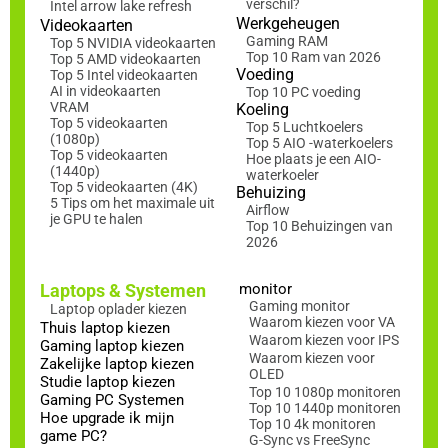
verschil?
Intel arrow lake refresh
Werkgeheugen
Videokaarten
Gaming RAM
Top 5 NVIDIA videokaarten
Top 10 Ram van 2026
Top 5 AMD videokaarten
Voeding
Top 5 Intel videokaarten
AI in videokaarten
Top 10 PC voeding
VRAM
Koeling
Top 5 videokaarten
Top 5 Luchtkoelers
(1080p)
Top 5 AIO -waterkoelers
Top 5 videokaarten
Hoe plaats je een AIO-
(1440p)
waterkoeler
Top 5 videokaarten (4K)
Behuizing
5 Tips om het maximale uit
Airflow
je GPU te halen
Top 10 Behuizingen van
2026
Laptops & Systemen
monitor
Gaming monitor
Laptop oplader kiezen
Waarom kiezen voor VA
Thuis laptop kiezen
Waarom kiezen voor IPS
Gaming laptop kiezen
Waarom kiezen voor
Zakelijke laptop kiezen
OLED
Studie laptop kiezen
Top 10 1080p monitoren
Gaming PC Systemen
Top 10 1440p monitoren
Hoe upgrade ik mijn
Top 10 4k monitoren
game PC?
G-Sync vs FreeSync