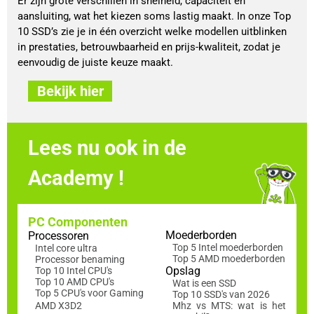
Er zijn grote verschillen in snelheid, capaciteit en
aansluiting, wat het kiezen soms lastig maakt. In onze Top
10 SSD’s zie je in één overzicht welke modellen uitblinken
in prestaties, betrouwbaarheid en prijs-kwaliteit, zodat je
eenvoudig de juiste keuze maakt.
Bekijk hier
Lees nu ook in de
Academy !
PC Componenten
Moederborden
Processoren
Top 5 Intel moederborden
Intel core ultra
Top 5 AMD moederborden
Processor benaming
Opslag
Top 10 Intel CPU's
Top 10 AMD CPU's
Wat is een SSD
Top 5 CPU's voor Gaming
Top 10 SSD's van 2026
AMD X3D2
Mhz vs MTS: wat is het