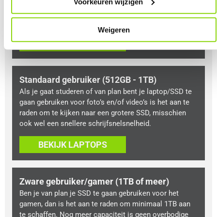
hebt ook de mogelijkheid om bestanden op te slaan,
Voorkeuren wijzigen
maar het is aan te raden om via een online cloud te
werken voor veel bestanden.
Weigeren
BEKIJK LAPTOPS
Standaard gebruiker (512GB - 1TB)
Als je gaat studeren of van plan bent je laptop/SSD te
gaan gebruiken voor foto’s en/of video’s is het aan te
raden om te kijken naar een grotere SSD, misschien
ook wel een snellere schrijfsnelsnelheid.
BEKIJK LAPTOPS
Zware gebruiker/gamer (1TB of meer)
Ben je van plan je SSD te gaan gebruiken voor het
gamen, dan is het aan te raden om minimaal 1TB aan
te schaffen. Nog meer capaciteit is geen overbodige