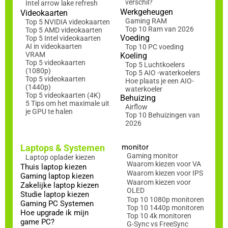
verschil?
Intel arrow lake refresh
Werkgeheugen
Videokaarten
Gaming RAM
Top 5 NVIDIA videokaarten
Top 10 Ram van 2026
Top 5 AMD videokaarten
Voeding
Top 5 Intel videokaarten
AI in videokaarten
Top 10 PC voeding
VRAM
Koeling
Top 5 videokaarten
Top 5 Luchtkoelers
(1080p)
Top 5 AIO -waterkoelers
Top 5 videokaarten
Hoe plaats je een AIO-
(1440p)
waterkoeler
Top 5 videokaarten (4K)
Behuizing
5 Tips om het maximale uit
Airflow
je GPU te halen
Top 10 Behuizingen van
2026
Laptops & Systemen
monitor
Gaming monitor
Laptop oplader kiezen
Waarom kiezen voor VA
Thuis laptop kiezen
Waarom kiezen voor IPS
Gaming laptop kiezen
Waarom kiezen voor
Zakelijke laptop kiezen
OLED
Studie laptop kiezen
Top 10 1080p monitoren
Gaming PC Systemen
Top 10 1440p monitoren
Hoe upgrade ik mijn
Top 10 4k monitoren
game PC?
G-Sync vs FreeSync