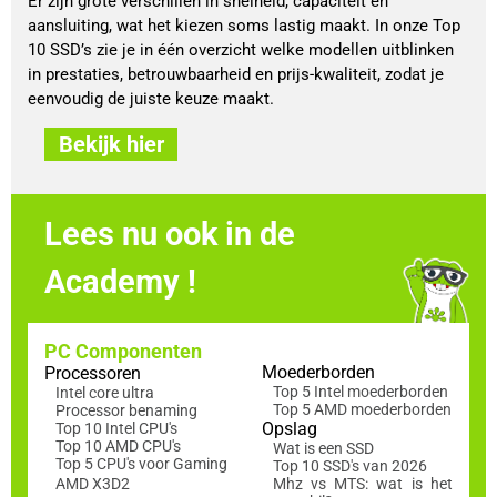
Er zijn grote verschillen in snelheid, capaciteit en
aansluiting, wat het kiezen soms lastig maakt. In onze Top
10 SSD’s zie je in één overzicht welke modellen uitblinken
in prestaties, betrouwbaarheid en prijs-kwaliteit, zodat je
eenvoudig de juiste keuze maakt.
Bekijk hier
Lees nu ook in de
Academy !
PC Componenten
Moederborden
Processoren
Top 5 Intel moederborden
Intel core ultra
Top 5 AMD moederborden
Processor benaming
Opslag
Top 10 Intel CPU's
Top 10 AMD CPU's
Wat is een SSD
Top 5 CPU's voor Gaming
Top 10 SSD's van 2026
AMD X3D2
Mhz vs MTS: wat is het