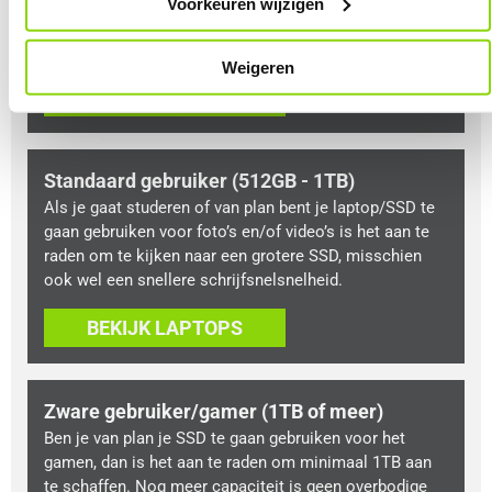
hebt ook de mogelijkheid om bestanden op te slaan,
Voorkeuren wijzigen
maar het is aan te raden om via een online cloud te
werken voor veel bestanden.
Weigeren
BEKIJK LAPTOPS
Standaard gebruiker (512GB - 1TB)
Als je gaat studeren of van plan bent je laptop/SSD te
gaan gebruiken voor foto’s en/of video’s is het aan te
raden om te kijken naar een grotere SSD, misschien
ook wel een snellere schrijfsnelsnelheid.
BEKIJK LAPTOPS
Zware gebruiker/gamer (1TB of meer)
Ben je van plan je SSD te gaan gebruiken voor het
gamen, dan is het aan te raden om minimaal 1TB aan
te schaffen. Nog meer capaciteit is geen overbodige