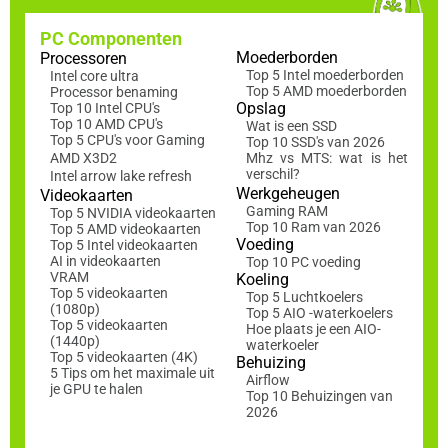
PC Componenten
Moederborden
Processoren
Top 5 Intel moederborden
Intel core ultra
Top 5 AMD moederborden
Processor benaming
Opslag
Top 10 Intel CPU's
Top 10 AMD CPU's
Wat is een SSD
Top 5 CPU's voor Gaming
Top 10 SSD's van 2026
AMD X3D2
Mhz vs MTS: wat is het
verschil?
Intel arrow lake refresh
Werkgeheugen
Videokaarten
Gaming RAM
Top 5 NVIDIA videokaarten
Top 10 Ram van 2026
Top 5 AMD videokaarten
Voeding
Top 5 Intel videokaarten
AI in videokaarten
Top 10 PC voeding
VRAM
Koeling
Top 5 videokaarten
Top 5 Luchtkoelers
(1080p)
Top 5 AIO -waterkoelers
Top 5 videokaarten
Hoe plaats je een AIO-
(1440p)
waterkoeler
Top 5 videokaarten (4K)
Behuizing
5 Tips om het maximale uit
Airflow
je GPU te halen
Top 10 Behuizingen van
2026