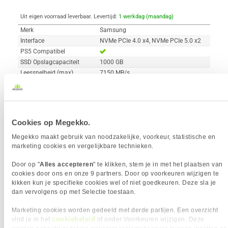
Uit eigen voorraad leverbaar. Levertijd:
1 werkdag (maandag)
Merk
Samsung
Interface
NVMe PCIe 4.0 x4, NVMe PCIe 5.0 x2
PS5 Compatibel
SSD Opslagcapaciteit
1000 GB
Leessnelheid (max)
7150 MB/s
Schrijfsnelheid (max)
6300 MB/s
Willekeurig lezen 4KB
850.000 IOPS
Willekeurig schrijven 4KB
1.350.000 IOPS
Cookies op Megekko.
Megekko maakt gebruik van noodzakelijke, voorkeur, statistische en
Vergelijk product
Meer productinformatie
marketing cookies en vergelijkbare technieken.
Door op "
Alles accepteren
" te klikken, stem je in met het plaatsen van
Lexar NM790 1TB M.2 SSD
841x
cookies door ons en onze 9 partners. Door op voorkeuren wijzigen te
6
kikken kun je specifieke cookies wel of niet goedkeuren. Deze sla je
177,
90
dan vervolgens op met Selectie toestaan.
Marketing cookies worden gedeeld met derde partijen. Een overzicht
cookiebeleid
vind je in het
of onder Voorkeuren wijzigen. Deze