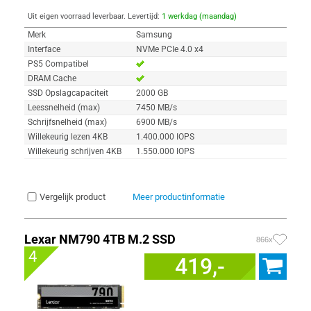
Uit eigen voorraad leverbaar. Levertijd:
1 werkdag (maandag)
Merk
Samsung
Interface
NVMe PCIe 4.0 x4
PS5 Compatibel
DRAM Cache
SSD Opslagcapaciteit
2000 GB
Leessnelheid (max)
7450 MB/s
Schrijfsnelheid (max)
6900 MB/s
Willekeurig lezen 4KB
1.400.000 IOPS
Willekeurig schrijven 4KB
1.550.000 IOPS
Vergelijk product
Meer productinformatie
Lexar NM790 4TB M.2 SSD
866x
4
419,-