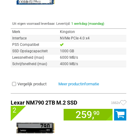
Uit eigen voorraad leverbaar. Levertijd:
1 werkdag (maandag)
Merk
Kingston
Interface
NVMe PCIe 4.0 x4
PS5 Compatibel
SSD Opslagcapaciteit
1000 GB
Leessnelheid (max)
6000 MB/s
Schrijfsnelheid (max)
4000 MB/s
Vergelijk product
Meer productinformatie
Lexar NM790 2TB M.2 SSD
1662x
2
259,
90