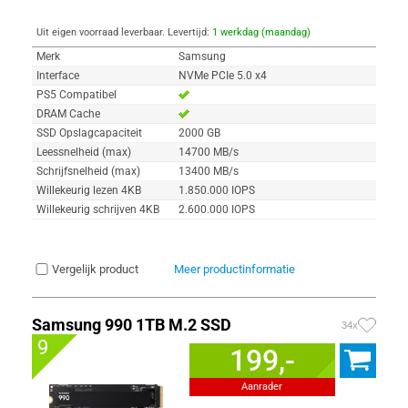
Uit eigen voorraad leverbaar. Levertijd:
1 werkdag (maandag)
Merk
Samsung
Interface
NVMe PCIe 5.0 x4
PS5 Compatibel
DRAM Cache
SSD Opslagcapaciteit
2000 GB
Leessnelheid (max)
14700 MB/s
Schrijfsnelheid (max)
13400 MB/s
Willekeurig lezen 4KB
1.850.000 IOPS
Willekeurig schrijven 4KB
2.600.000 IOPS
Vergelijk product
Meer productinformatie
Samsung 990 1TB M.2 SSD
34x
9
199,-
Aanrader