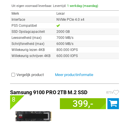
Uit eigen voorraad leverbaar. Levertijd:
1 werkdag (maandag)
Merk
Lexar
Interface
NVMe PCIe 4.0 x4
PS5 Compatibel
SSD Opslagcapaciteit
2000 GB
Leessnelheid (max)
7000 MB/s
Schrijfsnelheid (max)
6000 MB/s
Willekeurig lezen 4KB
800.000 IOPS
Willekeurig schrijven 4KB
600.000 IOPS
Vergelijk product
Meer productinformatie
Samsung 9100 PRO 2TB M.2 SSD
877x
8
399,-