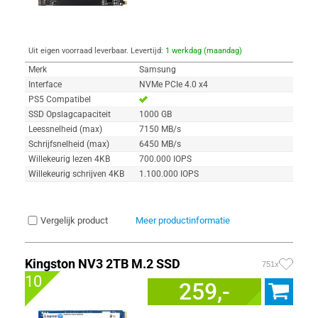
Uit eigen voorraad leverbaar. Levertijd:
1 werkdag (maandag)
Merk
Samsung
Interface
NVMe PCIe 4.0 x4
PS5 Compatibel
SSD Opslagcapaciteit
1000 GB
Leessnelheid (max)
7150 MB/s
Schrijfsnelheid (max)
6450 MB/s
Willekeurig lezen 4KB
700.000 IOPS
Willekeurig schrijven 4KB
1.100.000 IOPS
Vergelijk product
Meer productinformatie
Kingston NV3 2TB M.2 SSD
751x
10
259,-