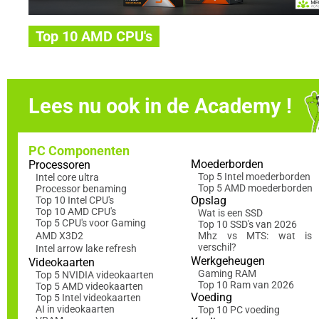
Top 10 AMD CPU's
Lees nu ook in de Academy !
PC Componenten
Moederborden
Processoren
Top 5 Intel moederborden
Intel core ultra
Top 5 AMD moederborden
Processor benaming
Opslag
Top 10 Intel CPU's
Top 10 AMD CPU's
Wat is een SSD
Top 5 CPU's voor Gaming
Top 10 SSD's van 2026
AMD X3D2
Mhz vs MTS: wat is 
verschil?
Intel arrow lake refresh
Werkgeheugen
Videokaarten
Gaming RAM
Top 5 NVIDIA videokaarten
Top 10 Ram van 2026
Top 5 AMD videokaarten
Voeding
Top 5 Intel videokaarten
AI in videokaarten
Top 10 PC voeding