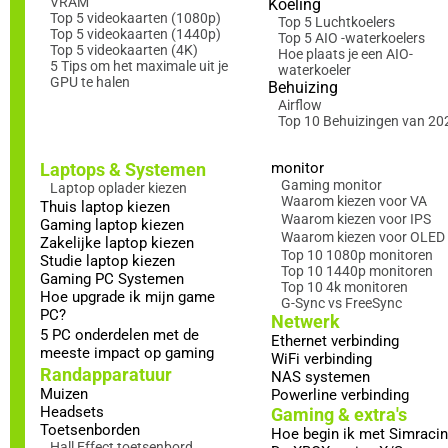
VRAM
Koeling
Top 5 videokaarten (1080p)
Top 5 Luchtkoelers
Top 5 videokaarten (1440p)
Top 5 AIO -waterkoelers
Top 5 videokaarten (4K)
Hoe plaats je een AIO-
5 Tips om het maximale uit je
waterkoeler
GPU te halen
Behuizing
Airflow
Top 10 Behuizingen van 20
Laptops & Systemen
monitor
Gaming monitor
Laptop oplader kiezen
Waarom kiezen voor VA
Thuis laptop kiezen
Waarom kiezen voor IPS
Gaming laptop kiezen
Waarom kiezen voor OLED
Zakelijke laptop kiezen
Top 10 1080p monitoren
Studie laptop kiezen
Top 10 1440p monitoren
Gaming PC Systemen
Top 10 4k monitoren
Hoe upgrade ik mijn game
G-Sync vs FreeSync
PC?
Netwerk
5 PC onderdelen met de
Ethernet verbinding
meeste impact op gaming
WiFi verbinding
Randapparatuur
NAS systemen
Muizen
Powerline verbinding
Headsets
Gaming & extra's
Toetsenborden
Hoe begin ik met Simraci
Hall Effect toetsenbord