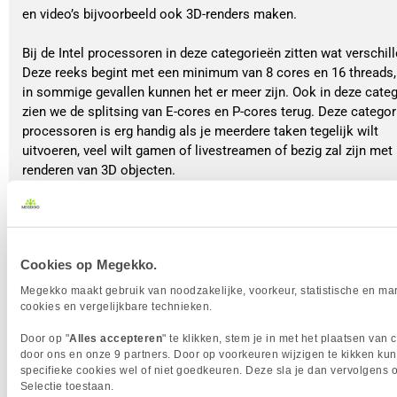
en video’s bijvoorbeeld ook 3D-renders maken.
Bij de Intel processoren in deze categorieën zitten wat verschill
Deze reeks begint met een minimum van 8 cores en 16 threads
in sommige gevallen kunnen het er meer zijn. Ook in deze categ
zien we de splitsing van E-cores en P-cores terug. Deze categor
processoren is erg handig als je meerdere taken tegelijk wilt
uitvoeren, veel wilt gamen of livestreamen of bezig zal zijn met
renderen van 3D objecten.
De AMD Ryzen 7 processoren hebben 8 cores en 16 threads.
Ondanks dat deze processoren minder cores hebben, kan je hie
zo makkelijk zware games mee spelen of 3D objecten mee ren
Tevens kan je er ook mee livestreamen, foto’s en/of video’s be
Cookies op Megekko.
en multitasken tussen deze programma’s.
Megekko maakt gebruik van noodzakelijke, voorkeur, statistische en ma
cookies en vergelijkbare technieken.
Een Intel Core i9/Ultra 9 en AMD Ryzen 9 proces
Door op "
Alles accepteren
" te klikken, stem je in met het plaatsen van 
Dit zijn de high-end processoren op de markt. Deze processoren z
door ons en onze 9 partners. Door op voorkeuren wijzigen te kikken kun
terugvinden in zware game-pc’s of workstations waarbij gebruiker
specifieke cookies wel of niet goedkeuren. Deze sla je dan vervolgens 
content creëren, verwerken en publiceren. Deze categorie bestaat 
Selectie toestaan.