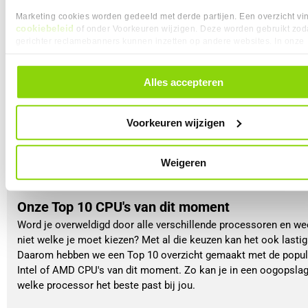
Intel Core i9/Ultra 9 en AMD Ryzen 9 processoren en hebben nog
cores en threads ten opzichte van de andere categorieën.
Marketing cookies worden gedeeld met derde partijen. Een overzicht vin
cookiebeleid
of onder Voorkeuren wijzigen. Deze worden gebruikt zod
gerichter reclamebanners kunnen inzetten op andere websites. In onze
Een Intel Core (Ultra) processor heeft over het algemeen meer vo
cookievoorkeuren vind je een overzicht van alle cookies. Je kunt je ge
bij ‘single threaded’ taken, terwijl de AMD Ryzen 9 processoren be
toestemming altijd intrekken, dit doe je door in de footer van onze websi
zouden zijn in ‘multi threaded’ taken. Net zoals bij de vorige cate
klikken op ‘Cookievoorkeuren’ onder het kopje ‘Mijn gegevens’.
Alles accepteren
je ook hier bij de AMD Ryzen processoren een dedicated videokaa
omdat ze geen geïntegreerde videochip hebben. Sommige Intel
processoren hebben dit echter ook niet, bekijk daarom altijd goed
Voorkeuren wijzigen
specificaties als je hiernaar opzoek bent.
Weigeren
Bekijk Intel I9
Bekijk AMD Ryze
Onze Top 10 CPU's van dit moment
Word je overweldigd door alle verschillende processoren en wee
niet welke je moet kiezen? Met al die keuzen kan het ook lastig 
Daarom hebben we een Top 10 overzicht gemaakt met de popul
Intel of AMD CPU's van dit moment. Zo kan je in een oogopslag
welke processor het beste past bij jou.