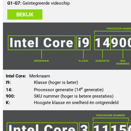
G1-G7:
 Geïntegreerde videochip
BEKIJK
Intel Core: 
	Merknaam
I9: 
					Klasse (hoger is beter)
e
14: 
					Processor generatie (14
 generatie)
900: 
				SKU nummer (hoger is betere prestaties)
K: 
					Hoogste klasse en snelheid én ontgrendeld