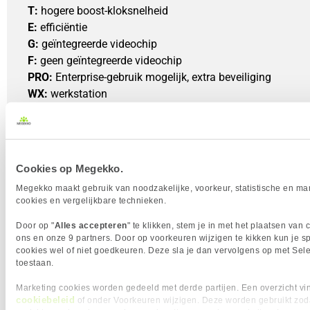
T:
 hogere boost-kloksnelheid
E: 
efficiëntie
G: 
geïntegreerde videochip
F:
 geen geïntegreerde videochip
PRO:
 Enterprise-gebruik mogelijk, extra beveiliging
WX:
 werkstation
X:
 hogere kloksnelheid en stroomverbruik
3D:
 V-cache (voor verbeterde spelprestaties)
HX:
 55W+ (max performance)
Cookies op Megekko.
HS:
 ~35W+ (gaming/creator)
U:
 15-28W (premium)
Megekko maakt gebruik van noodzakelijke, voorkeur, statistische en ma
cookies en vergelijkbare technieken.
C: 
15-28W (chromebook)
e:
 9W
Door op "
Alles accepteren
" te klikken, stem je in met het plaatsen van
ons en onze 9 partners. Door op voorkeuren wijzigen te kikken kun je sp
Laten we naar een aantal voorbeelden kijken waarbij we de
cookies wel of niet goedkeuren. Deze sla je dan vervolgens op met Sele
van een AMD Ryzen 9 7900X ontleden.
toestaan.
Marketing cookies worden gedeeld met derde partijen. Een overzicht vin
cookiebeleid
of onder Voorkeuren wijzigen. Deze worden gebruikt zod