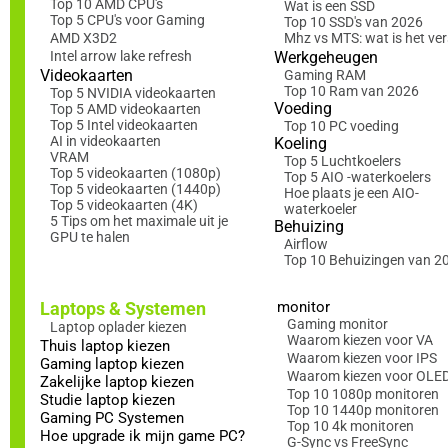
Top 10 AMD CPU's
Wat is een SSD
Top 5 CPU's voor Gaming
Top 10 SSD's van 2026
AMD X3D2
Mhz vs MTS: wat is het ver
Intel arrow lake refresh
Werkgeheugen
Videokaarten
Gaming RAM
Top 10 Ram van 2026
Top 5 NVIDIA videokaarten
Voeding
Top 5 AMD videokaarten
Top 5 Intel videokaarten
Top 10 PC voeding
AI in videokaarten
Koeling
VRAM
Top 5 Luchtkoelers
Top 5 videokaarten (1080p)
Top 5 AIO -waterkoelers
Top 5 videokaarten (1440p)
Hoe plaats je een AIO-
Top 5 videokaarten (4K)
waterkoeler
5 Tips om het maximale uit je
Behuizing
GPU te halen
Airflow
Top 10 Behuizingen van 2
Laptops & Systemen
monitor
Gaming monitor
Laptop oplader kiezen
Waarom kiezen voor VA
Thuis laptop kiezen
Waarom kiezen voor IPS
Gaming laptop kiezen
Waarom kiezen voor OLE
Zakelijke laptop kiezen
Top 10 1080p monitoren
Studie laptop kiezen
Top 10 1440p monitoren
Gaming PC Systemen
Top 10 4k monitoren
Hoe upgrade ik mijn game PC?
G-Sync vs FreeSync