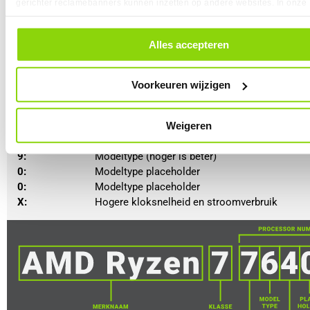
gerichter reclamebanners kunnen inzetten op andere websites. In onze
cookievoorkeuren vind je een overzicht van alle cookies. Je kunt je ge
toestemming altijd intrekken, dit doe je door in de footer van onze websi
op ‘Cookievoorkeuren’ onder het kopje ‘Mijn gegevens’.
Alles accepteren
Voorkeuren wijzigen
AMD Ryzen:
 		Merknaam
Weigeren
9: 
						Klasse (hoger is beter)
7: 
 						Generatie
9: 
						Modeltype (hoger is beter)
0: 
						Modeltype placeholder
0: 
						Modeltype placeholder
X: 
						Hogere kloksnelheid en stroomverbruik 