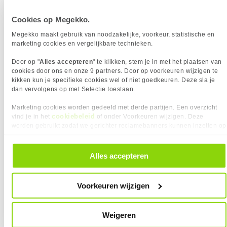
Processor Cores
24
Cookies op Megekko.
Processor Snelheid
3.70 GHz
Kloksnelheid Turbo
5.50 GHz
Megekko maakt gebruik van noodzakelijke, voorkeur, statistische en
AI Ready
marketing cookies en vergelijkbare technieken.
Geïntegreerde graphics
Intel Graphics
Door op "
Alles accepteren
" te klikken, stem je in met het plaatsen van
Inclusief koeler
cookies door ons en onze 9 partners. Door op voorkeuren wijzigen te
kikken kun je specifieke cookies wel of niet goedkeuren. Deze sla je
dan vervolgens op met Selectie toestaan.
Vergelijk product
Meer productinformatie
Marketing cookies worden gedeeld met derde partijen. Een overzicht
cookiebeleid
vind je in het
of onder Voorkeuren wijzigen. Deze
Intel Core Ultra 9 285K
worden gebruikt zodat we gerichter reclamebanners kunnen inzetten op
415x
andere websites. In onze cookievoorkeuren vind je een overzicht van
2
569,-
alle cookies. Je kunt je gegeven toestemming altijd intrekken, dit doe je
door in de footer van onze website te klikken op ‘Cookievoorkeuren’
Alles accepteren
onder het kopje ‘Mijn gegevens’.
Voorkeuren wijzigen
Uit eigen voorraad leverbaar. Levertijd:
1 dag (vrijdag)
Weigeren
Merk
Intel