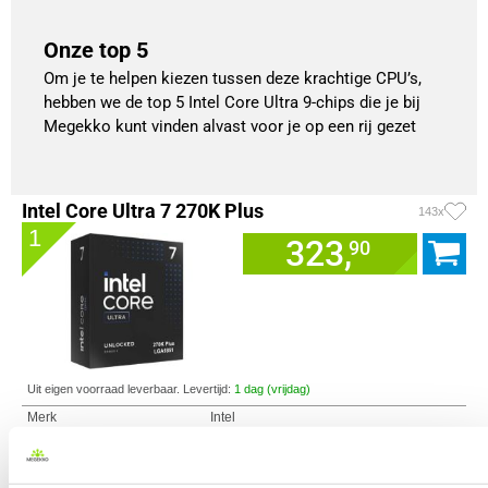
Onze top 5
Om je te helpen kiezen tussen deze krachtige CPU’s,
hebben we de top 5 Intel Core Ultra 9-chips die je bij
Megekko kunt vinden alvast voor je op een rij gezet
Intel Core Ultra 7 270K Plus
143x
1
323,
90
Uit eigen voorraad leverbaar. Levertijd:
1 dag (vrijdag)
Merk
Intel
Processorgeneratie
Intel Core Ultra Series 2
Processor Serie
Intel Core Ultra 7
Socket
1851