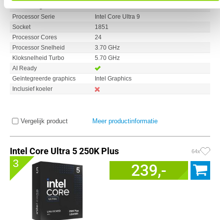
Processorgeneratie
Intel Core Ultra Series 2
Processor Serie
Intel Core Ultra 9
Socket
1851
Processor Cores
24
Processor Snelheid
3.70 GHz
Kloksnelheid Turbo
5.70 GHz
AI Ready
Geïntegreerde graphics
Intel Graphics
Inclusief koeler
Vergelijk product
Meer productinformatie
Intel Core Ultra 5 250K Plus
64x
3
239,-