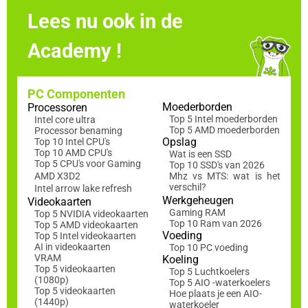
Lees nu ook in de
Academy !
PC Componenten
Moederborden
Processoren
Top 5 Intel moederborden
Intel core ultra
Top 5 AMD moederborden
Processor benaming
Opslag
Top 10 Intel CPU's
Top 10 AMD CPU's
Wat is een SSD
Top 5 CPU's voor Gaming
Top 10 SSD's van 2026
AMD X3D2
Mhz vs MTS: wat is het
verschil?
Intel arrow lake refresh
Werkgeheugen
Videokaarten
Gaming RAM
Top 5 NVIDIA videokaarten
Top 10 Ram van 2026
Top 5 AMD videokaarten
Voeding
Top 5 Intel videokaarten
AI in videokaarten
Top 10 PC voeding
VRAM
Koeling
Top 5 videokaarten
Top 5 Luchtkoelers
(1080p)
Top 5 AIO -waterkoelers
Top 5 videokaarten
Hoe plaats je een AIO-
(1440p)
waterkoeler