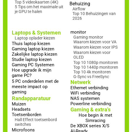
Top 5 videokaarten (4K)
Behuizing
5 Tips om het maximale uit
Airflow
je GPU te halen
Top 10 Behuizingen van
2026
Laptops & Systemen
monitor
Gaming monitor
Laptop oplader kiezen
Waarom kiezen voor VA
Thuis laptop kiezen
Waarom kiezen voor IPS
Gaming laptop kiezen
Waarom kiezen voor
Zakelijke laptop kiezen
OLED
Studie laptop kiezen
Top 10 1080p monitoren
Gaming PC Systemen
Top 10 1440p monitoren
Hoe upgrade ik mijn
Top 10 4k monitoren
game PC?
G-Sync vs FreeSync
5 PC onderdelen met de
Netwerk
meeste impact op
Ethernet verbinding
gaming
WiFi verbinding
Randapparatuur
NAS systemen
Powerline verbinding
Muizen
Gaming & extra's
Headsets
Toetsenborden
Hoe begin ik met
Hall Effect toetsenbord
Simracing
switches
De XBOX series X/S
Microfoons
AI-Ready