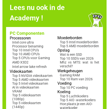
Lees nu ook in de
Academy !
PC Componenten
Moederborden
Processoren
Top 5 Intel moederborden
Intel core ultra
Top 5 AMD moederborden
Processor benaming
Opslag
Top 10 Intel CPU's
Top 10 AMD CPU's
Wat is een SSD
Top 5 CPU's voor Gaming
Top 10 SSD's van 2026
AMD X3D2
Mhz vs MTS: wat is het
verschil?
Intel arrow lake refresh
Werkgeheugen
Videokaarten
Gaming RAM
Top 5 NVIDIA videokaarten
Top 10 Ram van 2026
Top 5 AMD videokaarten
Voeding
Top 5 Intel videokaarten
AI in videokaarten
Top 10 PC voeding
VRAM
Koeling
Top 5 videokaarten
Top 5 Luchtkoelers
(1080p)
Top 5 AIO -waterkoelers
Top 5 videokaarten
Hoe plaats je een AIO-
(1440p)
waterkoeler