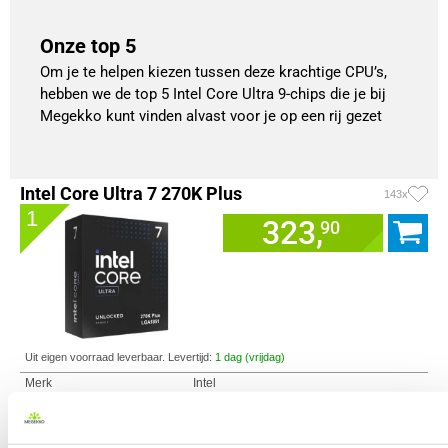
Onze top 5
Om je te helpen kiezen tussen deze krachtige CPU’s,
hebben we de top 5 Intel Core Ultra 9-chips die je bij
Megekko kunt vinden alvast voor je op een rij gezet
Intel Core Ultra 7 270K Plus
143x
1
323,
90
Uit eigen voorraad leverbaar. Levertijd:
1 dag (vrijdag)
Merk
Intel
Processorgeneratie
Intel Core Ultra Series 2
Processor Serie
Intel Core Ultra 7
Socket
1851