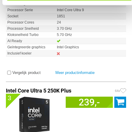
Processorgeneratie
Intel Core Ultra Series 2
Processor Serie
Intel Core Ultra 9
Socket
1851
Processor Cores
24
Processor Snelheid
3.70 GHz
Kloksnelheid Turbo
5.70 GHz
AI Ready
Geïntegreerde graphics
Intel Graphics
Inclusief koeler
Vergelijk product
Meer productinformatie
Intel Core Ultra 5 250K Plus
64x
3
239,-