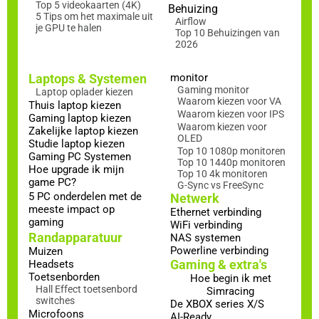
Top 5 videokaarten (4K)
Behuizing
5 Tips om het maximale uit
Airflow
je GPU te halen
Top 10 Behuizingen van
2026
Laptops & Systemen
monitor
Gaming monitor
Laptop oplader kiezen
Waarom kiezen voor VA
Thuis laptop kiezen
Waarom kiezen voor IPS
Gaming laptop kiezen
Waarom kiezen voor
Zakelijke laptop kiezen
OLED
Studie laptop kiezen
Top 10 1080p monitoren
Gaming PC Systemen
Top 10 1440p monitoren
Hoe upgrade ik mijn
Top 10 4k monitoren
game PC?
G-Sync vs FreeSync
5 PC onderdelen met de
Netwerk
meeste impact op
Ethernet verbinding
gaming
WiFi verbinding
Randapparatuur
NAS systemen
Powerline verbinding
Muizen
Gaming & extra's
Headsets
Toetsenborden
Hoe begin ik met
Hall Effect toetsenbord
Simracing
switches
De XBOX series X/S
Microfoons
AI-Ready