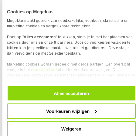
Processor Cores
24
Cookies op Megekko.
Processor Snelheid
3.70 GHz
Kloksnelheid Turbo
5.50 GHz
Megekko maakt gebruik van noodzakelijke, voorkeur, statistische en
AI Ready
marketing cookies en vergelijkbare technieken.
Geïntegreerde graphics
Intel Graphics
Door op "
Alles accepteren
" te klikken, stem je in met het plaatsen van
Inclusief koeler
cookies door ons en onze 9 partners. Door op voorkeuren wijzigen te
kikken kun je specifieke cookies wel of niet goedkeuren. Deze sla je
dan vervolgens op met Selectie toestaan.
Vergelijk product
Meer productinformatie
Marketing cookies worden gedeeld met derde partijen. Een overzicht
cookiebeleid
vind je in het
of onder Voorkeuren wijzigen. Deze
Intel Core Ultra 9 285K
worden gebruikt zodat we gerichter reclamebanners kunnen inzetten op
415x
andere websites. In onze cookievoorkeuren vind je een overzicht van
2
569,-
alle cookies. Je kunt je gegeven toestemming altijd intrekken, dit doe je
door in de footer van onze website te klikken op ‘Cookievoorkeuren’
Alles accepteren
onder het kopje ‘Mijn gegevens’.
Voorkeuren wijzigen
Uit eigen voorraad leverbaar. Levertijd:
1 dag (vrijdag)
Weigeren
Merk
Intel