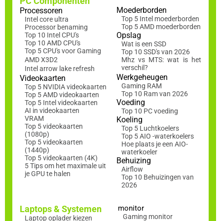
PC Componenten
Moederborden
Processoren
Top 5 Intel moederborden
Intel core ultra
Top 5 AMD moederborden
Processor benaming
Opslag
Top 10 Intel CPU's
Top 10 AMD CPU's
Wat is een SSD
Top 5 CPU's voor Gaming
Top 10 SSD's van 2026
AMD X3D2
Mhz vs MTS: wat is het
verschil?
Intel arrow lake refresh
Werkgeheugen
Videokaarten
Gaming RAM
Top 5 NVIDIA videokaarten
Top 10 Ram van 2026
Top 5 AMD videokaarten
Voeding
Top 5 Intel videokaarten
AI in videokaarten
Top 10 PC voeding
VRAM
Koeling
Top 5 videokaarten
Top 5 Luchtkoelers
(1080p)
Top 5 AIO -waterkoelers
Top 5 videokaarten
Hoe plaats je een AIO-
(1440p)
waterkoeler
Top 5 videokaarten (4K)
Behuizing
5 Tips om het maximale uit
Airflow
je GPU te halen
Top 10 Behuizingen van
2026
Laptops & Systemen
monitor
Gaming monitor
Laptop oplader kiezen