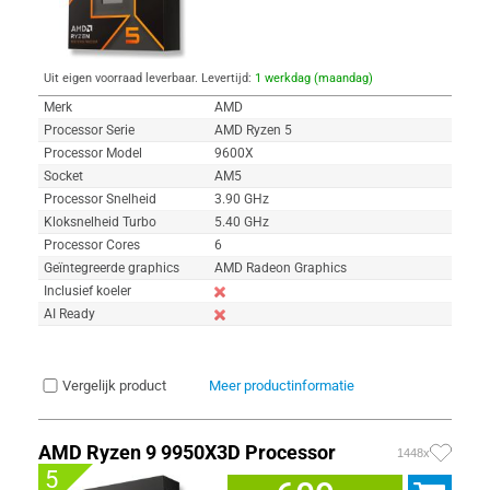
Uit eigen voorraad leverbaar. Levertijd:
1 werkdag (maandag)
Merk
AMD
Processor Serie
AMD Ryzen 5
Processor Model
9600X
Socket
AM5
Processor Snelheid
3.90 GHz
Kloksnelheid Turbo
5.40 GHz
Processor Cores
6
Geïntegreerde graphics
AMD Radeon Graphics
Inclusief koeler
AI Ready
Vergelijk product
Meer productinformatie
AMD Ryzen 9 9950X3D Processor
1448x
5