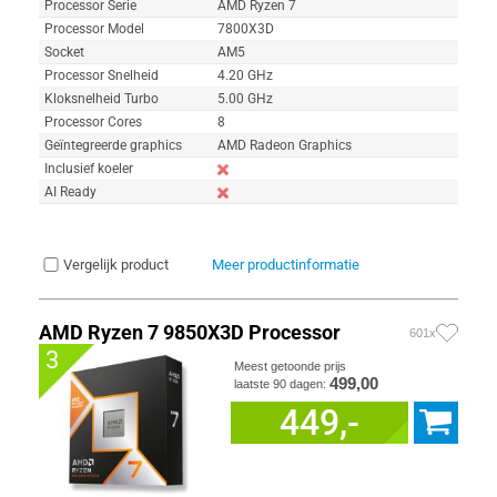
Processor Serie
AMD Ryzen 7
Processor Model
7800X3D
Socket
AM5
Processor Snelheid
4.20 GHz
Kloksnelheid Turbo
5.00 GHz
Processor Cores
8
Geïntegreerde graphics
AMD Radeon Graphics
Inclusief koeler
AI Ready
Vergelijk product
Meer productinformatie
AMD Ryzen 7 9850X3D Processor
601x
3
Meest getoonde prijs
499,00
laatste 90 dagen:
449,-