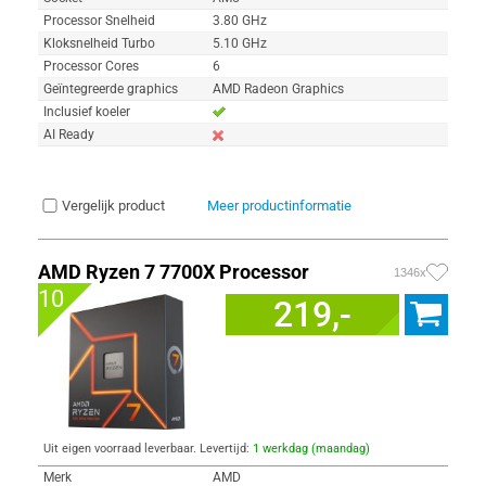
Processor Snelheid
3.80 GHz
Kloksnelheid Turbo
5.10 GHz
Processor Cores
6
Geïntegreerde graphics
AMD Radeon Graphics
Inclusief koeler
AI Ready
Vergelijk product
Meer productinformatie
AMD Ryzen 7 7700X Processor
1346x
10
219,-
Uit eigen voorraad leverbaar. Levertijd:
1 werkdag (maandag)
Merk
AMD