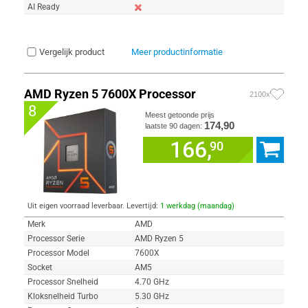
AI Ready
Vergelijk product
Meer productinformatie
AMD Ryzen 5 7600X Processor
2100x
8
Meest getoonde prijs
174,90
laatste 90 dagen:
166,
90
Uit eigen voorraad leverbaar. Levertijd:
1 werkdag (maandag)
Merk
AMD
Processor Serie
AMD Ryzen 5
Processor Model
7600X
Socket
AM5
Processor Snelheid
4.70 GHz
Kloksnelheid Turbo
5.30 GHz