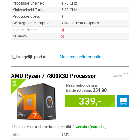
Processor Snelheid
4.70 GHz
Kloksnelheid Turbo
5.20 GHz
Processor Cores
8
Geïntegreerde graphics
AMD Radeon Graphics
Inclusief koeler
AI Ready
Vergelijk product
Meer productinformatie
AMD Ryzen 7 7800X3D Processor
4459x
2
Meest getoonde prijs
354,90
laatste 90 dagen:
339,-
Uit eigen voorraad leverbaar. Levertijd:
1 werkdag (maandag)
Merk
AMD