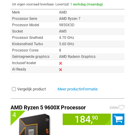
Uit eigen voorraad leverbaar. Levertijd:
1 werkdag (maandag)
Merk
AMD
Processor Serie
AMD Ryzen 7
Processor Model
9850X3D
Socket
AM5
Processor Snelheid
4.70 GHz
Kloksnelheid Turbo
5.60 GHz
Processor Cores
8
Geïntegreerde graphics
AMD Radeon Graphics
Inclusief koeler
AI Ready
Vergelijk product
Meer productinformatie
AMD Ryzen 5 9600X Processor
1569x
4
184,
90