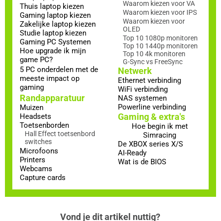
Waarom kiezen voor VA
Thuis laptop kiezen
Waarom kiezen voor IPS
Gaming laptop kiezen
Waarom kiezen voor
Zakelijke laptop kiezen
OLED
Studie laptop kiezen
Top 10 1080p monitoren
Gaming PC Systemen
Top 10 1440p monitoren
Hoe upgrade ik mijn
Top 10 4k monitoren
game PC?
G-Sync vs FreeSync
5 PC onderdelen met de
Netwerk
meeste impact op
Ethernet verbinding
gaming
WiFi verbinding
Randapparatuur
NAS systemen
Powerline verbinding
Muizen
Gaming & extra's
Headsets
Toetsenborden
Hoe begin ik met
Hall Effect toetsenbord
Simracing
switches
De XBOX series X/S
Microfoons
AI-Ready
Printers
Wat is de BIOS
Webcams
Capture cards
Vond je dit artikel nuttig?