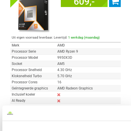
609,-
Uit eigen voorraad leverbaar. Levertijd:
1 werkdag (maandag)
Merk
AMD
Processor Serie
AMD Ryzen 9
Processor Model
9950X3D
Socket
AM5
Processor Snelheid
4.30 GHz
Kloksnelheid Turbo
5.70 GHz
Processor Cores
16
Geïntegreerde graphics
AMD Radeon Graphics
Inclusief koeler
AI Ready
Vergelijk product
Meer productinformatie