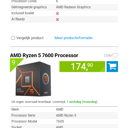
Processor Cores
6
Geïntegreerde graphics
AMD Radeon Graphics
Inclusief koeler
AI Ready
Vergelijk product
Meer productinformatie
AMD Ryzen 5 7600 Processor
1338x
9
174,
90
Uit eigen voorraad leverbaar. Levertijd:
1 werkdag (maandag)
Merk
AMD
Processor Serie
AMD Ryzen 5
Processor Model
7600
Socket
AM5