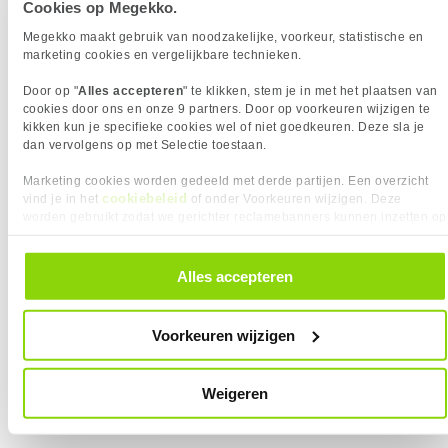
Cookies op Megekko.
AMD Ryzen 7 9700X Processor
1710x
Megekko maakt gebruik van noodzakelijke, voorkeur, statistische en
6
289,-
marketing cookies en vergelijkbare technieken.
Door op "
Alles accepteren
" te klikken, stem je in met het plaatsen van
cookies door ons en onze 9 partners. Door op voorkeuren wijzigen te
kikken kun je specifieke cookies wel of niet goedkeuren. Deze sla je
dan vervolgens op met Selectie toestaan.
Marketing cookies worden gedeeld met derde partijen. Een overzicht
Uit eigen voorraad leverbaar. Levertijd:
1 werkdag (maandag)
cookiebeleid
vind je in het
of onder Voorkeuren wijzigen. Deze
Merk
AMD
worden gebruikt zodat we gerichter reclamebanners kunnen inzetten op
Processor Serie
AMD Ryzen 7
andere websites. In onze cookievoorkeuren vind je een overzicht van
alle cookies. Je kunt je gegeven toestemming altijd intrekken, dit doe je
Processor Model
9700X
door in de footer van onze website te klikken op ‘Cookievoorkeuren’
Alles accepteren
Socket
AM5
onder het kopje ‘Mijn gegevens’.
Processor Snelheid
3.80 GHz
Kloksnelheid Turbo
5.50 GHz
Voorkeuren wijzigen
Processor Cores
8
Geïntegreerde graphics
AMD Radeon Graphics
Inclusief koeler
Weigeren
AI Ready